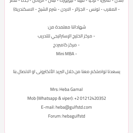
(لندن - ماليزيا - تركيا - فيينا - نيويورك - لبنان - الرياض - جدة - قطر
- المغرب - تونس - الجزائر - الاردن - شرم الشيخ - الاسكندرية)
شهاداتنا معتمدة من:
- مركز الخليج الإستراتيجي للتدريب
- مركز كامبردج
- Mini MBA
يسعدنا تواصلكم معنا من خلال البريد الألكترونى او الاتصال بنا
Mrs: Heba Gamal
Mob (Whatsapp & viper): +2 01212420352
E-mail:
heba@gulfstd.com
Forum:
hebagulfstd