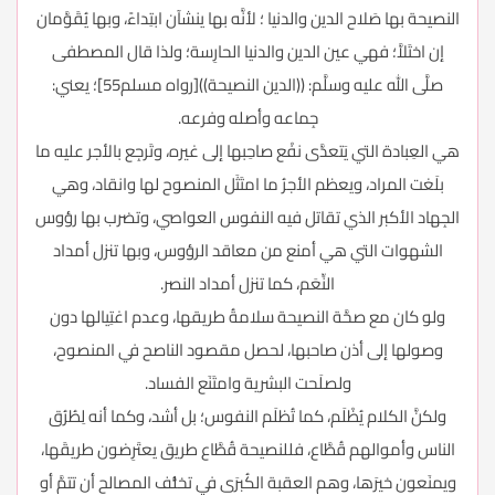
النصيحة بها صَلاح الدين والدنيا ؛ لأنَّه بها ينشآن ابتِداءً، وبها يُقَوَّمان
إن اختَلاَّ؛ فهي عين الدين والدنيا الحارِسة؛ ولذا قال المصطفى
صلَّى الله عليه وسلَّم: ((الدين النصيحة))[رواه مسلم55]؛ يعني:
جِماعه وأصله وفرعه.
هي العِبادة التي يَتعدَّى نفْع صاحِبها إلى غيره، وتَرجِع بالأجر عليه ما
بلَغت المراد، ويعظم الأجرُ ما امتَثَل المنصوح لها وانقاد، وهي
الجِهاد الأكبر الذي تقاتل فيه النفوس العواصي، وتضرب بها رؤوس
الشهوات التي هي أمنع من معاقد الرؤوس، وبها تنزل أمداد
النِّعَم، كما تنزل أمداد النصر.
ولو كان مع صحَّة النصيحة سلامةُ طريقها، وعدم اغتِيالها دون
وصولها إلى أذن صاحبها، لحصل مقصود الناصح في المنصوح،
ولصلَحت البشرية وامتَنَع الفساد.
ولكنَّ الكلام يُظْلَم، كما تُظلَم النفوس؛ بل أشد، وكما أنه لِطُرُق
الناس وأموالهم قُطَّاع، فللنصيحة قُطَّاع طريق يعتَرِضون طريقَها،
ويمنَعون خيرَها، وهم العقبة الكُبرَى في تخلُّف المصالح أن تتمَّ أو