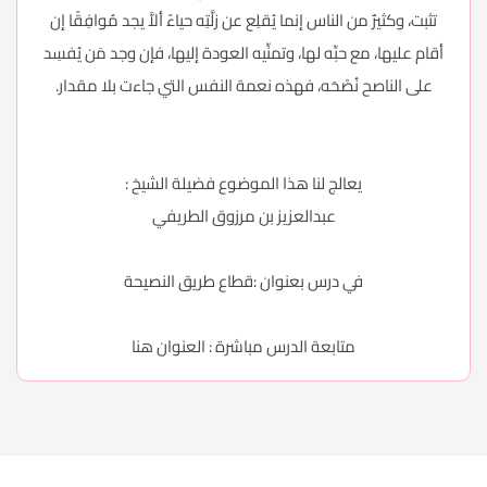
تثبت، وكثيرٌ من الناس إنما يُقلِع عن زلَّتِه حياءً ألاَّ يجد مُوافِقًا إن
أقام عليها، مع حبِّه لها، وتمنِّيه العودة إليها، فإن وجد مَن يُفسِد
على الناصح نُصْحَه، فهذه نعمة النفس التي جاءت بلا مقدار.
يعالج لنا هذا الموضوع فضيلة الشيخ :
عبدالعزيز بن مرزوق الطريفي
في درس بعنوان :قطاع طريق النصيحة
متابعة الدرس مباشرة : العنوان
هنا