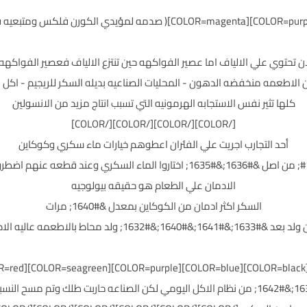
ن تحتوي علي الالياف اما عصير الفواكهه حين تنتزع الالياف فعصير الفواكهه
 الاطعمه منخفضه الدهون - المحليات الصناعيه بديله السكر للريجيم - اكل 
كلها تثير نفس الاستجابه الهرمونيه التي تسبب انتاج مزيد من الانسولين
[/COLOR][/COLOR][/COLOR][/COLOR]
أحد التجارب اجريت علي الفئران اعطوهم خيارات ماء سكري وكوكاين
الادمان علي الطعام هو حقيقه بيولوجيه
السكر اكثر ادمان من الكوكاين بمعدل &#1640; مرات
16;&#1640;&#1632; ولد محاط بالاطعمه عاليه الادمان ..
موصي بها في السكر ولا تتعدي &#1633;&#1632;&#1642; من نظام الاكل اليومي لكن الصناعه حاربت