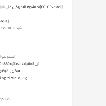
[COLOR=blue][COLOR=black]طعام بدون دهون = طعام لا يستساغ وغير مقبول الطعم
شركات الاغذيه 
السكر هو ال
في المنتجات الغذائيه 80&#1642; من المنتجات تحتوي علي السكر ويختبأ السكر في عده مسميات توجد في ملصقات محتويات المواد ..
سكروز -فركتوز 
ونسبه امتصاصهم نفس
ال
ايضيا كوب من 