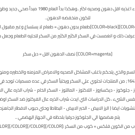
[COLOR=black]تم تشجيع الامريكين علي شراء اغذيه اق
لتكون منخفضه الدهون .
عرفت ذلك و انغمست في السكر الكثير الكثير من السكر لتحليه الطعام وجعل 
[COLOR=magenta] نصف الدهون اقل = دبل سكر
سم والذي يتحكم باغلب المشاكل الصحيه والامراض المزمنه والخطيره ومنها
- جلوكوز - ديكستروز - اللاكتوز - المالتوز - السكر الخام - شراب الذره عالي ال
 الشيء ، كل الدراسات التي ايدت شراب الذره عال الفركتوز ضد السكر اوضح ا
نشويات ايضا ( الرز الابيض - الخبر الابيض - البطاطا وحتي حبوب الافطار الجاهزه
يتم هضمها الي الجلوكوز حرفيا بلحظه في الجهاز الهضمي ..
الكورن فلكس = كوب من السكر :oh:[/COLOR][/COLOR][/COLOR][/COLOR]