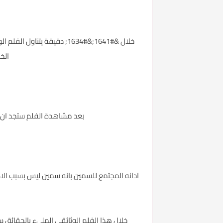
خلال &#1641;&#1634; دقيق
الخ
بعد مشاهدة الفلم ستجد ان ك
ادانه المجتمع للسمين بانه سمين ليس بسبب الاك
خلال هذا الفلم الوثائقي المليء بالحقائق س