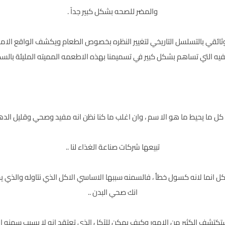
والمضر للصحه بشكل كبير جداً .
ة يتناول الفلم الوثائقي بالتسلسل التاريخي لتغيير النظره بخصوص الطعام ويكشف الواق
فيه التي تساهم بشكل كبير في تسميمنا بهذه الاطعمه المميته المليئة بالسكر
ل ما يحيط ما هو الا سم ، وان اغلب ما كنا نظن انه مفيد وصحي وقليل الده
تبيعها شركات صناعة الغذاء لنا ..
ل انما لانه كسول خطأ ، فالسمنه سببها الاساسي الاكل الذي نتاوله والذي ي
انك صحي البدن ..
تكتشف الكثير من الامور وكيف يمكن للآكل الذي تعتقد انه لا يسبب سمنه ان