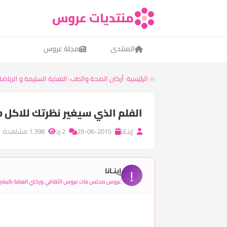
منتديات عروس
المنتدى
مجلة عروس
الرئيسية
أركان الصحة والطب
التغذية السليمة و الرياضة
الفلم الذي سيغير نظرتك للاكل Fed up
إينـانا
29-06-2015
2 رد
1,398 مشاهدة
إينـانا
إ
عروس مجلس بنات عروس الثقافي وركني العناية بالبشر