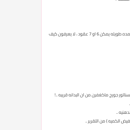
تعرفوا ماذا يقول الاطباء انهم تعودا يتعاملون مع هذا السكر في مرضي اعمارهم 50 و 60 عام انا مع اطفال اعمارهم 10 ولمده طويله يمكن 6 او 7 عقود ، لا يعرفون كيف
اتور جورج ماكغفرن من ان البدانه قريبه ..!
هنيه ..
يض الكميه ) من التقرير ..