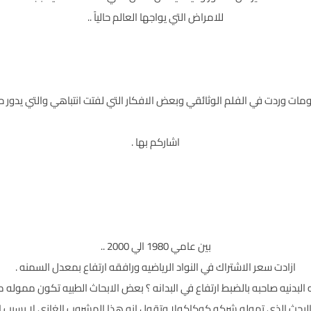
للامراض التي يواجها العالم حالياً ..
ت وردت في الفلم الوثائقي وبعض الافكار التي لفتت انتباهي والتي يدور 
اشاركم بها .
بين عامي 1980 الي 2000 ..
ازادت سعر الاشتراك في النواد الرياضيه ورافقه ارتفاع بمعدل السمنه .
البدنيه صاحبه بالضبط ارتفاع في البدانه ؟ بعض الابحاث الطبيه تكون مموله من
لبحث الذي تموله شركه كوكاكولا وتقول انه هذا المشروب الغازي لا يسبب ا