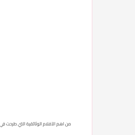
من اهم الآفلام الوثائقية التي طرحت في عام &#1634;&#1632;&#1633;&#1636; والذي يكشف الكثير من الحقائق الخفيه خلف حقي