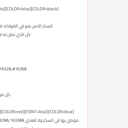
[COLOR=black][COLOR=blue][COLOR=purple][COLOR=magenta]( صدمه لمؤيدي الكورن فلكس ومتبعيه في الانظمه الغذائيه لخساره الوزن )
السكر الآمن هو في الفواكه ،لا
كل الذي نصل له ان
&#1636;&#1632; من اصل &#1636;&#1635; اختاروا الماء السكري وعند قطعه عنهم اضطروا مظاهر ادمان
كل من ولد بعد &#1633;&#41