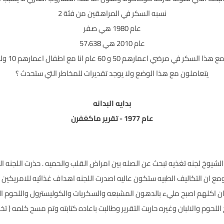
نسبه السكر في المراهقين من فئة 2
عام 1980 هي صفر
عام 2010 هي 57،638
يتعاملون مع هذا الوضع ولا يوجد تقديرات للمخاطر التي ستحدث ؟
بدايه البدانه
عام 1977 - تقرير ماكغفرن
لشيوخ لجنه تغذيه تبحث عن الصله بين امراض القلب والحميه . حذرت اللجنه السن
مع ان التكاليف الطبيه ستكون عاليه اصدرت اللجنه اهداف غذائيه للامريكين .
ان اكلهم اصبح مليء بالدهون المشبعه والسكريات والكوليسترول واللحوم الد
اللحوم والالبان وغيره حاربت التقرير وطالبت باعاده كتابته وتم مسح كلمه ( تخف