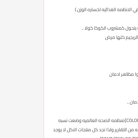
 يتحول كمشروب الكوكا كولا ..
الريجيم كلها مرض
[COLOR=blue][FONT=Arial][COLOR=red][COLOR=black][COLOR=blue][COLOR=purple][COLOR=seagreen][COLOR=red]منظمه الصحه العالميه وضعت نسبه
 طلك وتم مسح النسبه من التقارير ولذا نجد كل منتجات الاكل لا يوجد