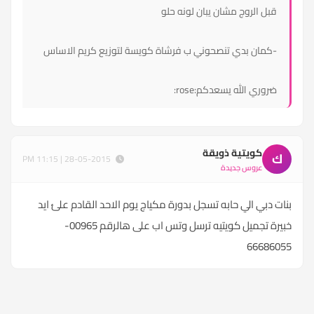
قبل الروج مشان يبان لونه حلو
-كمان بدي تنصحوني ب فرشاة كويسة لتوزيع كريم الاساس
ضروري الله يسعدكم:rose:
كويتية ذويقة
ك
28-05-2015 | 11:15 PM
عروس جديدة
بنات دبي الي حابه تسجل بدورة مكياج يوم الاحد القادم علئ ايد
خبيرة تجميل كويتيه ترسل وتس اب على هالرقم 00965-
66686055