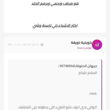
هو مرطب ويحمي ويرمم الجلد
اكتر الاشياء يلي ناسبة وشي
كويتية ذويقة
ك
28-05-2015 | 11:14 PM
عروس جديدة
جيهان الحنونة;16736540:
السلام عليكم
:rose:
اخواتي بدي اعرف شنو الشيء اللي يحطونه على الشفايف