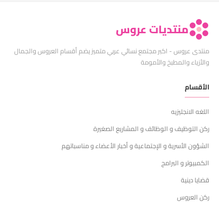
منتديات عروس
منتدى عروس - اكبر مجتمع نسائي عربي متميز يضم أقسام العروس والجمال
والأزياء والمطبخ والأمومة
الأقسام
اللغه الانجليزيه
ركن التوظيف و الوظائف و المشاريع الصغيرة
الشؤون الأسرية و الإجتماعية و أخبار الأعضاء و مناسباتهم
الكمبيوتر و البرامج
قضايا دينية
ركن العروس