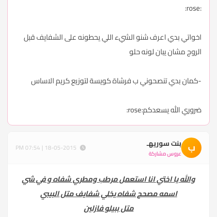
:rose:
اخواتي بدي اعرف شنو الشيء اللي يحطونه على الشفايف قبل
الروج مشان يبان لونه حلو
-كمان بدي تنصحوني ب فرشاة كويسة لتوزيع كريم الاساس
ضروري الله يسعدكم:rose:
بنت سوريهـ
ب
18-05-2015 | 07:54 PM
عروس مشاركة
والله يا اختي انا استعمل مرطب ومطري شفاه و في شي
اسمه مصحح شفاه يخلي شفايف متل البيبي
متل ببيلو فازلين