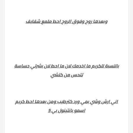
وبعدها روج وفوق الروج احط ملمع شفايف
بالنسبة للكريم ما اخدمك لان ما احط لان بشرتي حساسة
تتحس من كلشي
اني ارش وشي بمي ورد كترطيب ومن بعدها احط كريم
اسمو بانتينول بي 5