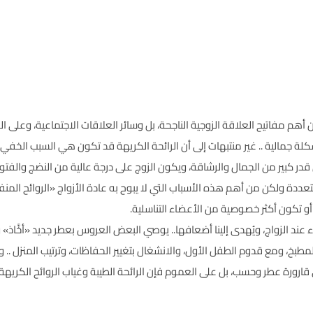
تاح من أهم مفاتيح العلاقة الزوجية الناجحة، بل وسائر العلاقات الاجتماعية،
جمالية .. غير منتبهات إلى أن الرائحة الكريهة قد تكون هي السبب الخفي ور
در كبير من الجمال والرشاقة، ويكون الزوج على درجة عالية من النضج والف
ددة ولكن من أهم هذه الأسباب التي لا يبوح به عادة الأزواج «الروائح الم
أو تكون أكثر خصوصية من الأعضاء التناسلية.
عند الزواج، ويُهدى إلينا أضعافها.. يوصي البعض العروس بعطر جديد «أخَّاذ» و
لمطبخ، ومع قدوم الطفل الأول، والانشغال بتغيير الحفاظات، وترتيب المنزل .. 
 قارورة عطر وحسب، بل على العموم فإن الرائحة الطيبة وغياب الروائح الكري