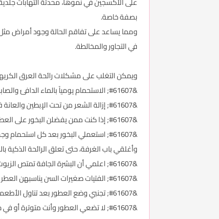
على الأكسجين في نموها، محدثة التهابات جلدية ف
بصفة خاصة.
ومما يساعد على تفاقم الحالة وجود أمراض مثل «
في التجاور والمخالطة.
ويمكن التغلب على مشكلات رائحة العرق الكريهة ب
&#61607; الاستحمام يومياً بالماء الدافئ والصابون.
&#61607; إزالة الشعر من تحت الإبطين والعانة فهي من سنن الفطرة، وقد وقتت الشريعة الإسلامية مدة أربعين يوما كحد أقصى لإزالة هذا الشعر.
&#61607; إذا كنت ممن يفضلن البخور على العطور فضعي قطرة من دهن العود تحت كل إبط تكفيك لمدة يومين.
&#61607; استعملي البخور بعد كل استحمام
وأغلقي باب الغرفة، حتى تعلق الرائحة الذكية با
&#61607; اعلمي أن البشرة الجافة تمتص الزيوت الموجودة بالعطور؛ لذلك تذهب رائحة العطر بسرعة. أما البشرة الدهنية فهي أكثر احتفاظاً برائحة العطر.
&#61607; الفتيات صغيرات السن يناسبهن العطر المصنوع من الزهور، أما النساء الأكبر سناً فيناسبهن العطر الأثقل والأقوى.
&#61607; تجنبي وضع العطور بعد تناول الأطعمة الحريفة، مثل: البصل والثوم والسمك والكاري وغيرها؛ فمثل هذه الأطعمة تصل إلى البشرة وتؤثر على رائحة العطر.
&#61607; لا تضعي العطور وأنت متوترة أو في حالة نفسية سيئة؛ ففي هذه الحالة تؤثر العطور بشكل مباشر على الأعصاب ذات الصلة بحاسة الشم.