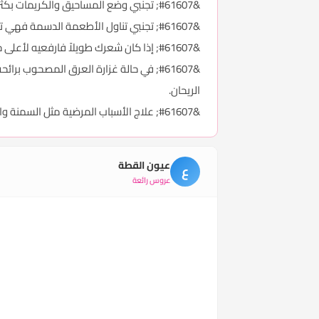
&#61607; تجنبي وضع المساحيق والكريمات بكثرة حتى لا تنغلق مسام البشرة، وهو ما يمنع خروج العرق فتتكون البثور والحبيبات.
&#61607; تجنبي تناول الأطعمة الدسمة فهي تزيد من شعورك بحرارة الجو فضلاً عن تأثيرها الضار على الجلد، لاسيما بشرة الوجه.
&#61607; إذا كان شعرك طويلاً فارفعيه لأعلى حتى لا تشعري بالحر، ومن ثم تقل نسبة العرق.
&#61607; في حالة غزارة العرق المصحوب
الريحان.
&#61607; علاج الأسباب المرضية مثل السمنة والسكر مهم جدا ولا يجب إغفاله.
عيون القطة
ع
عروس رائعة