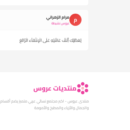
مرام الزهراني
م
عروس نشيطة
يّعَطٌيّك أِلَفُ عَافُيّهِ عَلَى الَإنتًقآء الَرٌائعَ
منتديات عروس
منتدى عروس - اكبر مجتمع نسائي عربي متميز يضم أقسام
والجمال والأزياء والمطبخ والأمومة