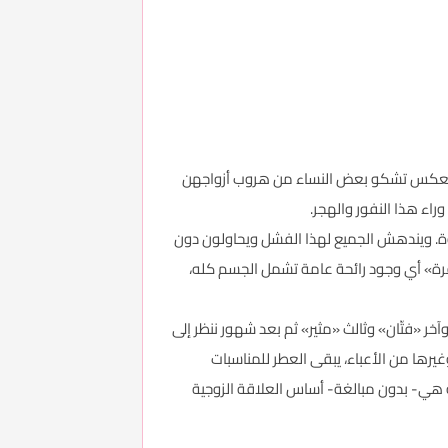
 وعلى العكس تشكو بعض النساء من هروب أزواجهن
اء هذا النفور والهجر.
توة. ويندهش الجميع لهذا الفشل ويحاولون دون
نفرة» أي وجود رائحة عامة تشمل الجسم كله،
آخر «فتّان» وثالث «مثير» ثم بعد شهور ننظر إلى
وغيرها من الأعباء، يبقى العطر للمناسبات
هة هي- بدون مبالغة- أساس العلاقة الزوجية