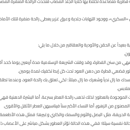
طرية متصاعدة تختلط بها خلايا الجلد المصاب فتحدث الرائحة المنفرة المصحو
السكري»، ووجود التهابات جلدية وعرق غزير يعطى رائحة منفرة لتلك الأماكن 
عيداً عن الحقن والأودية والعقاقير من خلال ما يلي:
 وجسدك ما زال ندياً وشعرك ما زال مبللاً؛ لكي تعلق بك رائحة العود، وعندما تط
لملابس.