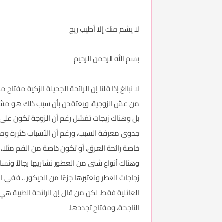
لا يشم منك إلا أطيب ريح
بسم الله الرحمن الرحيم
لا نبالغ إذا قلنا إن الرائحة الجميلة الزكية مف
من عش الزوجية، ويعتقدن بأن سبب ذلك هو مشكلة 
بل وهناك زيجات تفشل رغم أن الزوجة تكون على ق
جدوى معرفة السبب، ورغم أن الأسباب كثيرة ومتع
خاصة رائحة العرق، أو تكون خاصة من الفم مثلا، 
وهناك أنواع شتى من العطور نشتريها رجالاً ونساء 
زجاجات العطر ونعتبرها جزءًا من الديكور .. ففي ا
العائلية فقط. لكن من قال إن الرائحة الطيبة هي
الناجحة، ومفتاح تجددها.