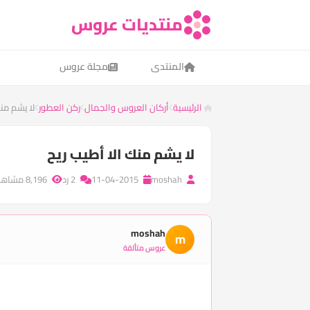
منتديات عروس
المنتدى
مجلة عروس
الرئيسية
أركان العروس والجمال
ركن العطور
لا يشم منك
لا يشم منك الا أطيب ريح
moshah
11-04-2015
2 رد
8,196 مشاهدة
moshah
m
عروس متألقة