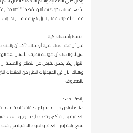
وكان صلى الله عليه وسلم أشد ما عليه أن تُشم منه ريح ك
عِنْدها عَسلا، فَتَوَاصَيْتُ أَنَا وَحَفْصَةُ أَنَّ أيَّتَنا 
فَقالت لَهُ ذَلِكَ، فَقال لا بَلْ شَرِبْتُ عَسَلا عِندَ زَيْنَبَ بِنتِ جَح
احتفظ بأنفاسك زكية
قبل أن تفتح فمك بتحية أو بكلام تأكد أن رائحته
سبيلاً. ولا شك أن موالاة تنظيف الأسنان بعد ال
النهار، أيضا يمكن لقرص من النعناع أو العلكة أن 
وهناك الآن في الصيدليات الكثير من المنتجات التي
بالمعروف.
رائحة الجسد
هناك أماكن في الجسم لها صفات خاصة من حيث إف
العرقية بدرجة أكبر، وتتصف أيضا بوجود غدد دهنية
ومع زيادة إفراز العرق والمواد الدهنية في هذه 