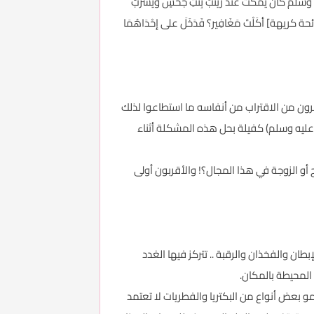
نَ يَمْكُثُ عندَ زَيْنَبَ بِنْتِ جَحْشٍ وَيَشربُ
 رائحة كريهة] أكَلْتَ مَغَافِير؟ فَدَخَلَ على إِحْدَاهُمَا
فرون من الاقتراب من أنفاسه ما استطاعوا لذلك
ه عليه وسلم) كفيلة بحل هذه المشكلة أثناء
ج أو الزوجة في هذا المجال؟! والأقربون أولى
 والفخذان والرقبة .. تتركز فيها الغدد
 المحيطة بالمكان.
و بعض أنواع من البكتريا والفطريات لا تعتمد