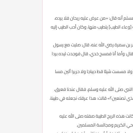
 مسلم أنه قال: «من عرض عليه ريحان فلا يرده،
عاء الطيب] يتطيب منها، وكان أحب الطيب إليه
ر بن سمرة رضي الله عنه، قال: صليت مع رسول
ال: وأما أنا فمسح خدي، قال فوجدت ليده بردا
ولا مسست شيئا قط ديباجا ولا حريرا ألين مسا
النبي صلى الله عليه وسلم، فقال عندنا فعرق،
لذي تصنعين؟» قالت: هذا عرقك نجعله في طيبنا،
نت هذه الريح الطيبة صفته صلى الله عليه
وحي الكريم ومجالسة المسلمين.