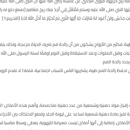
ريهة، فروى البخاري عن عَائِشَةَ رضي الله عنها أَنَّ النَّبِي صلى الله عليه وسلم كَا
دَخَلَ عَلَيْهَا النبي صلى الله عليه وسلم فَلْتَقُلْ إني أَجِدُ مِنكَ رِيحَ مَغَافِيرَ [صمغ حلو له
ْشٍ وَلَنْ أَعُودَ لَهُ فَنَزَلَتْ: {يَا أَيُّهَا النَّبِي لِمَ تُحَرِّمُ مَا أَحَلَّ اللَّهُ لَكَ} [التحريم:1]
 طيبة، فكثير من الأزواج يشكون من أن رائحة فم شريك الحياة مزعجة، ولذلك ين
وجبات وقبل الصلوات وعند الاستيقاظ وقبل النوم (وفقًا لسنة الرسول صلى الل
يجدد رائحة الفم.
 تحفظ رائحة الفم طيبة، يشتريها الناس لأسباب اجتماعية، فلماذا لا نقدم الزو
راز مواد دهنية وشمعية من غدد دهنية متخصصة، وأهم هذه الأماكن: الإبطان
 تفرز مادة دهنية شمعية تساعد على ليونة الجلد وتمنع الاحتكاك بين الأجزاء
الأماكن، إضافة إلى أنها أماكن ليست معرضة للتهوية، يعطى وسطا مناسبا لنم