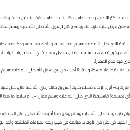
يه وسلم يكثر التطيب، ويحب الطيب، وكان لا يرد الطيب، وثبت عنه في حديث رواه
«من عرض عليه طيب فلا يرده» وكان لرسول الله صلى الله عليه وسلم سكة [و
رائحة النبي صلى الله عليه وسلم، ولين مسه، والتبرك بمسحه» وذكر حديث جاب
إلى أهله وخرجت معه، فاستقبله ولدان، فجعل يمسح خدي أحدهم واحدا واحدا، ق
ذي فيه متاع العطار].
عنبرا قط، ولا مسكا، ولا شيئا أطيب من ريح رسول الله صلى الله عليه وسلم، 
تبرك به» أورد الإمام مسلم حديث أنس بن مالك رضي الله عنه قال: دخل علينا 
 تمسحه] فاستيقظ النبي صلى الله عليه وسلم فقال: «يا أم سليم! ما هذا ا
 طيب ريحه صلى الله عليه وسلم وهو مما أكرمه الله تعالى، قال العلماء: كا
لطيب في كثير من الأوقات مبالغة في طيب ريحه، لملاقاة الملائكة وأخذ ال