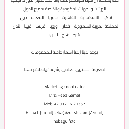
كما يسعدنا أن نحيط سيادتكم علماَ بأننا ننفذ جميع الدورات لجميع
الهيئات والجهات الحكومية والخاصة بجميع الدول
(تركيا – الاسكندرية – القاهرة – ماليزيا – المغرب – دبي –
المملكة العربية السعودية – قطر – أوروبا – فرنسا – فيينا – لندن –
شرم الشيخ – لبنان)
يوجد لدينا ايضا اسعار خاصة للمجموعات
لمعرفة المحتوى العلمى يشرفنا تواصلكم معنا
Marketing coordinator
Mrs: Heba Gamal
Mob: +2 01212420352
E-mail: [email]
heba@gulfstd.com
[/email]
hebagulfstd