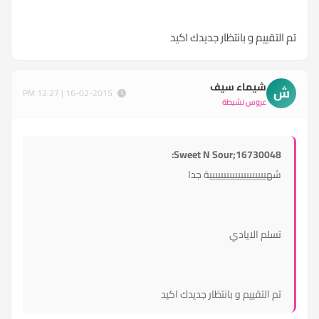
تم التقييم و بانتظار جديدك اكيد
شيماء سيف
ش
16-02-2015 | 12:27 PM
عروس نشيطة
Sweet N Sour;16730048:
شهيييييييييييييييييييية جدا
تسلم الايادي
تم التقييم و بانتظار جديدك اكيد