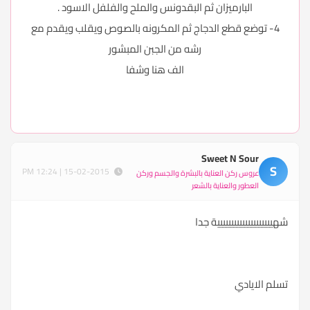
البارميزان ثم البقدونس والملح والفلفل الاسود .
4- توضع قطع الدجاج ثم المكرونه بالصوص ويقلب ويقدم مع
رشه من الجبن المبشور
الف هنا وشفا
Sweet N Sour
S
15-02-2015 | 12:24 PM
عروس ركن العناية بالبشرة والجسم وركن
العطور والعناية بالشعر
شهيييييييييييييييييييية جدا
تسلم الايادي