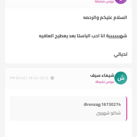
عروس مشرقة
السلام عليكم والرحمه
شهيييييية انا احب الباستا بعد يعطيج العافيه
تحياتي
شيماء سيف
ش
18-02-2015 | 05:40 PM
عروس نشيطة
Bronzag;16730274:
شكلو شهيييي