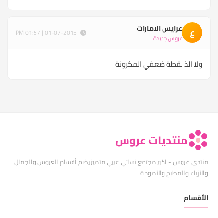
عرايس الامارات
ع
01-07-2015 | 01:57 PM
عروس جديدة
ولا الذ نقطة ضعفي المكرونة
منتديات عروس
منتدى عروس - اكبر مجتمع نسائي عربي متميز يضم أقسام العروس والجمال
والأزياء والمطبخ والأمومة
الأقسام