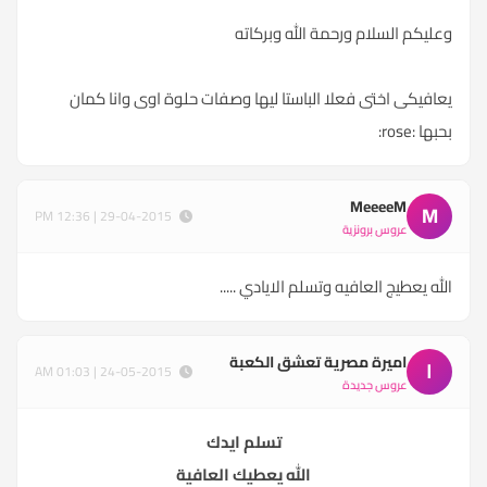
وعليكم السلام ورحمة الله وبركاته
يعافيكى اختى فعلا الباستا ليها وصفات حلوة اوى وانا كمان
بحبها :rose:
MeeeeM
M
29-04-2015 | 12:36 PM
عروس برونزية
الله يعطيج العافيه وتسلم الايادي .....
اميرة مصرية تعشق الكعبة
ا
24-05-2015 | 01:03 AM
عروس جديدة
تسلم ايدك
الله يعطيك العافية