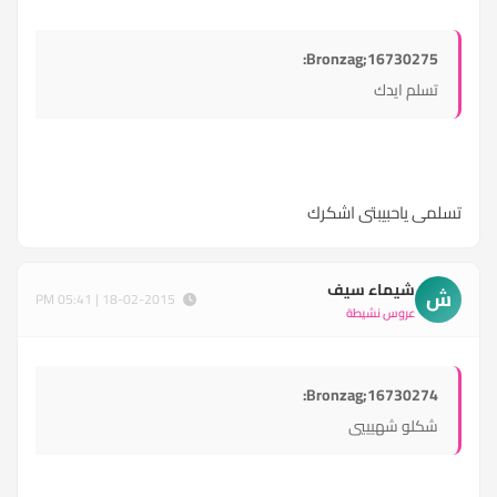
Bronzag;16730275:
تسلم ايدك
تسلمى ياحبيبتى اشكرك
شيماء سيف
ش
18-02-2015 | 05:41 PM
عروس نشيطة
Bronzag;16730274:
شكلو شهيييي