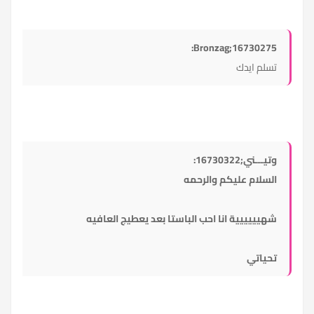
Bronzag;16730275:
تسلم ايدك
وتيـــني;16730322:
السلام عليكم والرحمه
شهيييييية انا احب الباستا بعد يعطيج العافيه
تحياتي