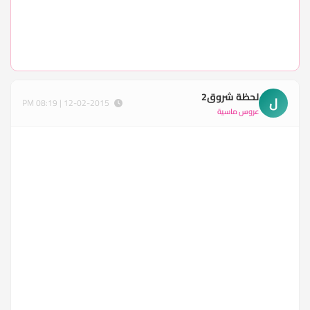
لحظة شروق2
ل
12-02-2015 | 08:19 PM
عروس ماسية