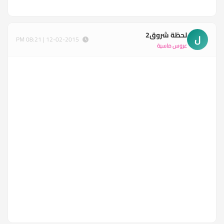
لحظة شروق2
ل
12-02-2015 | 08:21 PM
عروس ماسية