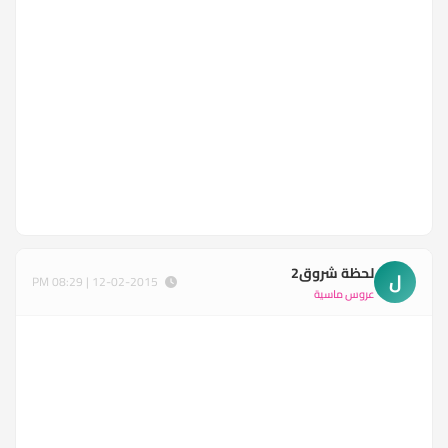
لحظة شروق2
ل
12-02-2015 | 08:29 PM
عروس ماسية