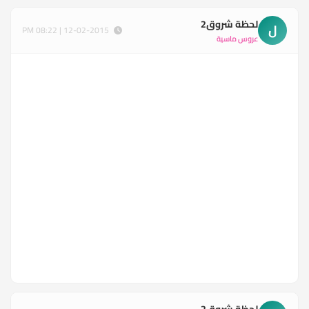
لحظة شروق2
ل
12-02-2015 | 08:22 PM
عروس ماسية
لحظة شروق2