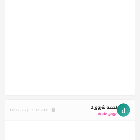
لحظة شروق2
ل
12-02-2015 | 08:26 PM
عروس ماسية