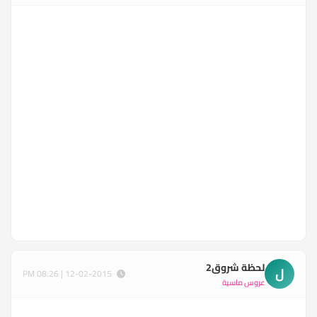
لحظة شروق2
ل
12-02-2015 | 08:26 PM
عروس ماسية