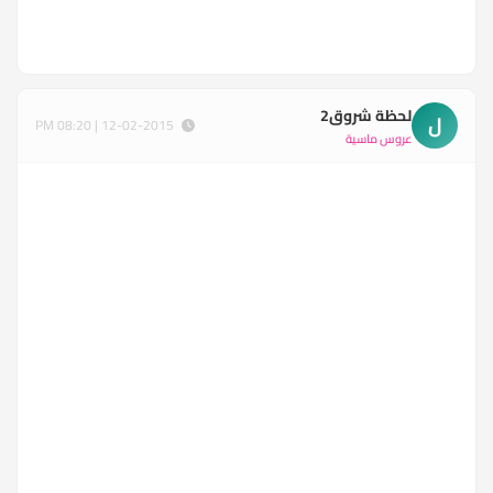
لحظة شروق2
ل
12-02-2015 | 08:20 PM
عروس ماسية