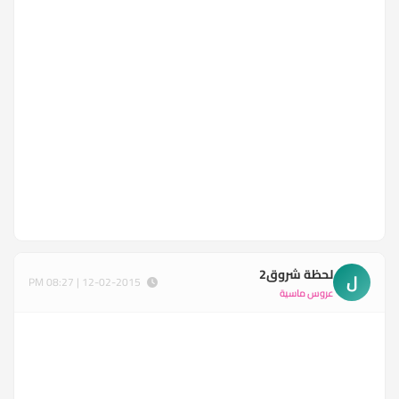
لحظة شروق2
ل
12-02-2015 | 08:27 PM
عروس ماسية