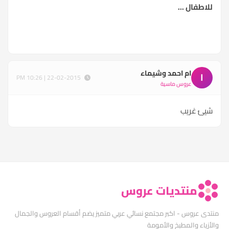
للاطفال ...
ام احمد وشيماء
ا
22-02-2015 | 10:26 PM
عروس ماسية
شيئ غريب
منتديات عروس
منتدى عروس - اكبر مجتمع نسائي عربي متميز يضم أقسام العروس والجمال
والأزياء والمطبخ والأمومة