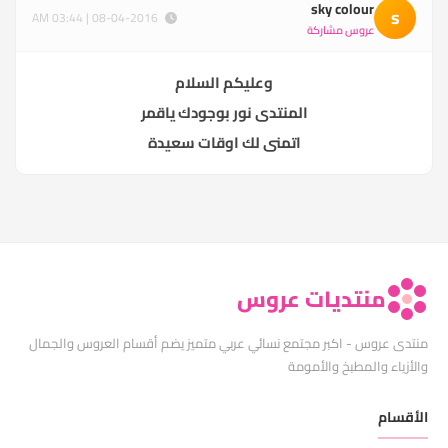
sky colour
s
08-04-2016 | 03:44 AM
عروس مشاركة
وعليكم السلام
المنتدى نور بوجودك ياقمر
اتمنى لك اوقات سعيدة
منتديات عروس
منتدى عروس - اكبر مجتمع نسائي عربي متميز يضم أقسام العروس والجمال
والأزياء والمطبخ والأمومة
الأقسام