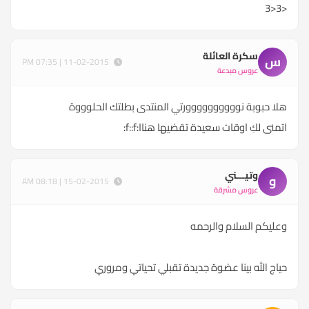
<3<3
سكرة العائلة
س
11-02-2015 | 07:35 PM
عروس مبدعة
هلا حبوبة نوووووووووورتي المنتدى بطلتك الحلوووة
اتمنى لكِ اوقات سعيدة تقضيها هناا:f::f:
وتيـــني
و
15-02-2015 | 08:18 AM
عروس مشرقة
وعليكم السلام والرحمه
حياج الله بينا عضوة جديدة تقبلي تحياتي ومروري