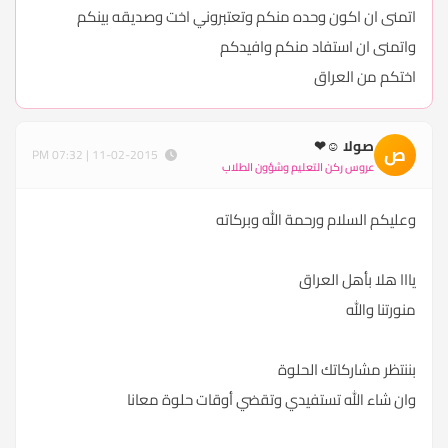
اتمنى ان اكون وحده منكم وتعتبروني اخت وصديقه بينكم
واتمنى ان استفاد منكم وافيدكم
اختكم من العراق
صولا ☺❤
ص
11-02-2015 | 07:32 PM
عروس ركن التعليم وشؤون الطلاب
وعليكم السلام ورحمة الله وبركاته
يااا هلا بأهل العراق
منورتنا والله
بننتظر مشاركاتك الحلوة
وان شاء الله تستفيدي وتقضي أوقات حلوة معانا