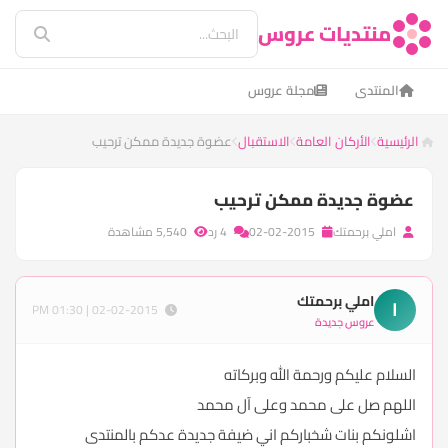
منتديات عروس
المنتدى
مجلة عروس
الرئيسية
الأركان العامة
الاستقبال
عضوة جديدة ممكن ترحيب
عضوة جديدة ممكن ترحيب
املي برحمتك
02-02-2015
4 رد
5,540 مشاهدة
املي برحمتك
ا
02-02-2015 | 01:30 PM
عروس جديدة
السلام عليكم ورحمة الله وبركاته
اللهم صل على محمد وعلى آل محمد
اشلونكم بنات شخباركم اني ضيفة جديدة عدكم بالمنتدى