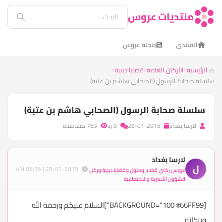
منتديات عروس
المنتدى
مجلة عروس
الرئيسية
الأركان العامة
قضايا دينية
سلسلة صحابة الرسول (الصحابي هاشم بن عتبة)
سلسلة صحابة الرسول (الصحابي هاشم بن عتبة)
لارسا بغداد
28-01-2015
0 رد
763 مشاهدة
لارسا بغداد
ل
28-01-2015 | 08:15 AM
عروس ركني قضايا وحلول وقضايا دينية وركن
الشؤون الأسرية والإجتماعية
[BACKGROUND="100 #66FF99"]السلام عليكم ورحمة الله
وبركاته