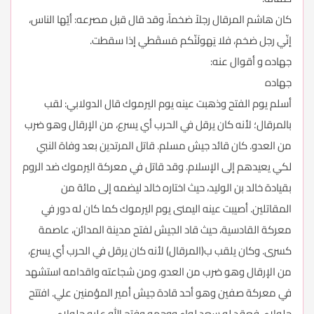
كان هاشم المرقال رجلاً ضخماً، وقد قال قبل مصرعه: أيّها الناس،
إنّي رجل ضخم، فلا يَهولَنّكم مَسقَطي إذا سقطت.
جهاده و أقوال عنه:
جهاده
أسلم يوم الفتح وذهبت عينه يوم اليرموك قال الدولابي: لقب
بالمرقال؛ لأنه كان يرقل في الحرب أي يسرع، من الإرقال وهو ضرب
من العدو. كان قائد جيش مسلم. قاتل المرتدين بعد وفاة النبي
لكي يعيدهم إلى الإسلام. وقد قاتل في معركة اليرموك ضد الروم
بقيادة خالد بن الوليد، حيث اختاره خالد ليضمه إلى مائة من
المقاتلين. أصيبت عينه اليمنى يوم اليرموك كما كان له دور في
معركة القادسية، حيث قاد الجيش لفتح مدينة المدائن، عاصمة
كسرى. وكان يلقب ب(المرقال) لأنه كان يرقل في الحرب أي يسرع،
من الإرقال وهو ضرب من العدو، ومن شجاعته واقدامه استشهد
في معركة صفين وهو أحد قادة جيش أمير المؤمنين علي. افتتح
جلولاء, فعقد له سعد لواء ووجهه وفتح الله عليه جلولاء .