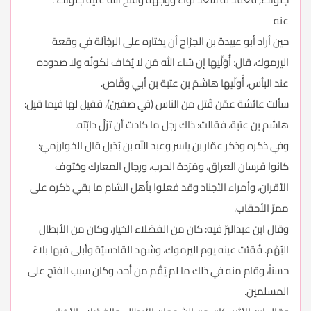
عنه
حين أراد أبو عبيدة بن الجرّاح أن يختاره على الرجّآلة في وقعة
اليرموك، قال: أُوَلِّيها إن شاء الله مَن لا يُخاف نكولُه ولا صدوده
عند البأس، أُولّيها هاشمَ بن عتبة بن أبي وقّاص.
سألت عائشة عمّن قُتل من الناس (في صفين)، فقيل لها فيما قيل:
هاشم بن عتبة، فقالت: ذاك رجل ما كادت أن تزلّ دابّته.
وفي ذكره وذكر عمّار بن ياسر وعبد الله بن بُدَيل قال الخوارزميّ:
كانوا فرسان العراق، ومَرَدة الحرب، ورجال المعارك وحُتوف
الأقران، وأمراء الأجناد وقد فعلوا بأهل الشام ما بقي ذكره على
ممرّ الأحقاب.
وقال ابن عبدالبَرّ فيه: كان من الفضلاء الخيار، وكان من الأبطال
البُهْم. فُقئت عينه يوم اليرموك، وشهد القادسيّة وأبلى فيها بلاءً
حسناً، وقام منه في ذلك ما لم يَقُم من أحد، وكان سببَ الفتح على
المسلمين.