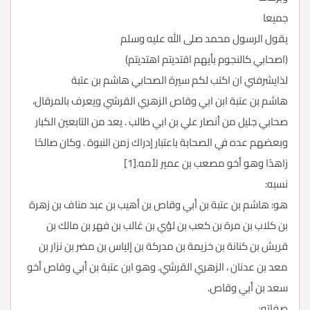
جميعا
يقول الرسول محمد صلى الله عليه وسلم
(اصحابي كالنجوم بأيهم اقتديتم اهتديتم)
لذايشرفني ان اكتب لكم سيرة الصحابي هاشم بن عتبة
هاشم بن عتبة ابن ابي وقاص الزهري القرشي ويعرف بالمرقال،
صحابي جليل من أنصار علي بن ابي طالب . يعد من التابعين الكبار
وبعضهم عده في الصحابة باعتبار إدراك زمن النبوة . وكان صالحًا
زاهدًا وهو أخو مصعب بن عمير لأمه.[1]
نسبه:
هو: هاشم بن عتبة بن أبي وقاص بن أهيب بن عبد مناف بن زهرة
بن كلاب بن مرة بن كعب بن لؤي بن غالب بن فهر بن مالك بن
قريش بن كنانة بن خزيمة بن مدركة بن إلياس بن مضر بن نزار بن
معد بن عدنان ، الزهري القرشي. وهو ابن عتبة بن أبي وقاص أخو
سعد بن أبي وقاص.
صفاته: