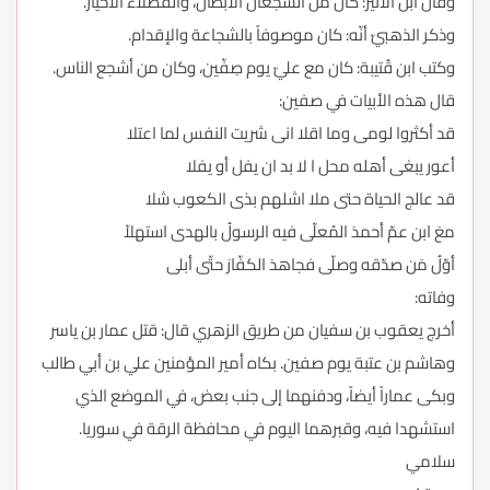
وقال ابن الأثير: كان من الشجعان الأبطال، والفضلاء الأخيار.
وذكر الذهبيّ أنّه: كان موصوفاً بالشجاعة والإقدام.
وكتب ابن قُتيبة: كان مع عليّ يوم صِفّين، وكان من أشجع الناس.
قال هذه الأبيات في صفين:
قد أكثروا لومى وما اقلا انى شريت النفس لما اعتلا
أعور يبغى أهله محل ا لا بد ان يفل أو يفلا
قد عالج الحياة حتى ملا اشلهم بذى الكعوب شلا
معَ ابن عمّ أحمدَ المُعلّى فيه الرسولُ بالهدى استهلاّ
أوّلُ مَن صدّقه وصلّى فجاهدَ الكفّارَ حتّى أبلى
وفاته:
أخرج يعقوب بن سفيان من طريق الزهري قال: قتل عمار بن ياسر
وهاشم بن عتبة يوم صفين. بكاه أمير المؤمنين علي بن أبي طالب
وبكى عماراً أيضاً، ودفنهما إلى جنب بعض، في الموضع الذي
استشهدا فيه، وقبرهما اليوم في محافظة الرقة في سوريا.
سلامي