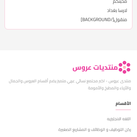
محبتكم
لارسا بغداد
منقول[/BACKGROUND]
منتديات عروس
منتدى عروس - اكبر مجتمع نسائي عربي متميز يضم أقسام العروس والجمال
والأزياء والمطبخ والأمومة
الأقسام
اللغه الانجليزيه
ركن التوظيف و الوظائف و المشاريع الصغيرة