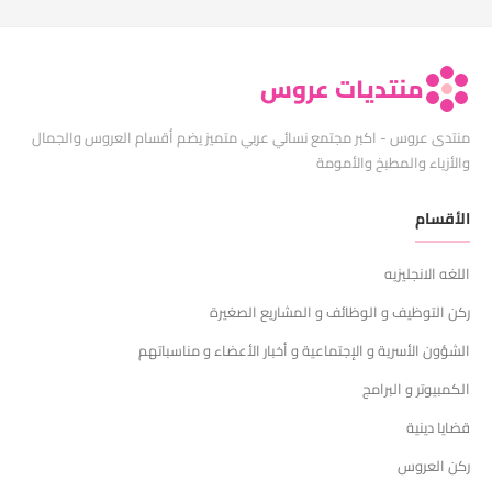
منتديات عروس
منتدى عروس - اكبر مجتمع نسائي عربي متميز يضم أقسام العروس والجمال
والأزياء والمطبخ والأمومة
الأقسام
اللغه الانجليزيه
ركن التوظيف و الوظائف و المشاريع الصغيرة
الشؤون الأسرية و الإجتماعية و أخبار الأعضاء و مناسباتهم
الكمبيوتر و البرامج
قضايا دينية
ركن العروس