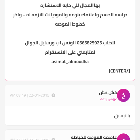
بهاالمجال للي حابه الاستشاره
دراسه الجسم واعلامك بنوعه والموديلات الازمه له .. واخر
خطوط الموضه
للطلب 0565825925 الوتس اب ورسايل الجوال
لمتابعتي على الانستقرام
asimat_almoudha
[/CENTER]
خش خش
خ
22-01-2015 | 08:49 AM
عروس رائعة
بالتوفيق
عاصمه الموضه للخياطه
ع
23-01-2015 | 11:09 AM