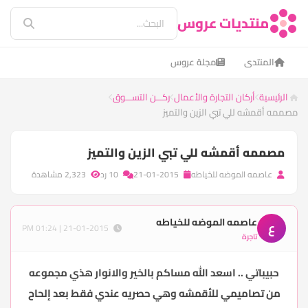
منتديات عروس
المنتدى
مجلة عروس
الرئيسية
أركان التجارة والأعمال
ركـــن التســـوق
مصممه أقمشه للي تبي الزين والتميز
مصممه أقمشه للي تبي الزين والتميز
عاصمه الموضه للخياطه
21-01-2015
10 رد
2,323 مشاهدة
عاصمه الموضه للخياطه
ع
21-01-2015 | 01:24 PM
تاجرة
حبيباتي .. اسعد الله مساكم بالخير والانوار هذي مجموعه
من تصاميمي للأقمشه وهي حصريه عندي فقط بعد إلحاح