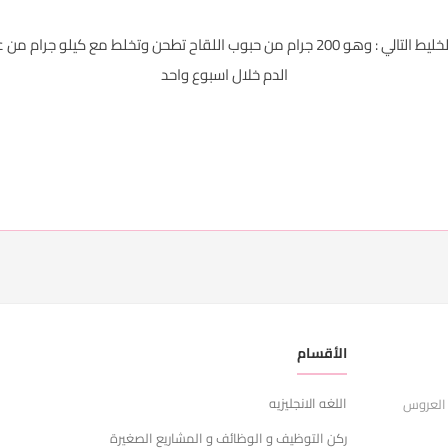
ثانيا : تناول ملعقة كبيرة ثلاث مرات يوميا من الخليط التالي : وهو 200 جرام من حبوب الل
الدم خلال اسبوع واحد
الأقسام
ر
اللغه الانجليزيه
ا
 العروس
ركن التوظيف و الوظائف و المشاريع الصغيرة
ش