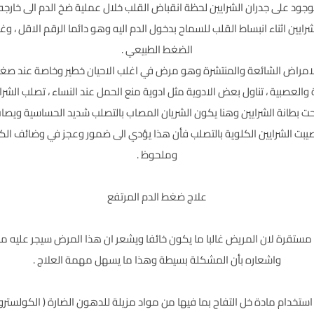
ود على جدران الشرايين لحظة انقباض القلب خلال عملية ضخ الدم الى خارجه و
ين اثناء انبساط القلب للسماح بدخول الدم اليه وهو دائما الرقم الاقل ، وغال
الضغط الطبيعي .
الامراض الشائعة والمنتشرة وهو مرض في اغلب الاحيان خطير وخاصة عند صغار
ية والعصبية ، تناول بعض الادوية مثل ادوية منع الحمل عند النساء ، تصلب الش
 تحت بطانة الشرايين وهنا يكون الشريان المصاب بالتصلب شديد الحساسية ويص
صيبت الشرايين الكلوية بالتصلب فأن هذا يؤدي الى ضمور وعجز في وضائف الكل
وملحوظ .
علاج ضغط الدم المرتفع
ية مستقرة لان المريض غالبا ما يكون خائفا ويشعر ان هذا المرض سيجر عليه 
واشعاره بأن المشكلة بسيطة وهذا ما يسهل مهمة العلاج .
 : استخدام مادة خل التفاح بما فيها من مواد مزيلة للدهون الضارة ( الكولسترول