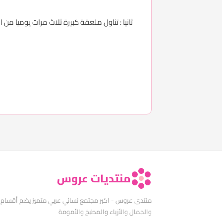
منتديات عروس
منتدى عروس - اكبر مجتمع نسائي عربي متميز يضم أقسام
والجمال والأزياء والمطبخ والأمومة