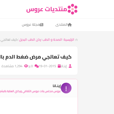
منتديات عروس
المنتدى
مجلة عروس
الرئيسية
الصحة و الطب
ركن الطب البديل
كيف تعالجي م
كيف تعالجي مرض ضغط الدم بال
إينـانا
19-01-2015
0 رد
1,294 مشاهدة
إينـانا
إ
عروس مجلس بنات عروس الثقافي وركني العناية بالبشر