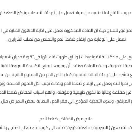
دة حبوب اللقاح لما تحتويه من مواد تعمل على تهدئة الاعصاب وتركيز الضغط 
المرافق للعلاج حيث ان المادة المذكورة تعمل على اذابة الدهون الضارة في ا
تعمل على الوقاية من ارتفاع ضغط الدم والتخلص من تصلب الشرايين .
ي على مادة ( الفلافونويدات ) والتي ظهرت فاعليتها في تقوية جدران شعيرات
ع قشره على تهدئة الحالة النفسية كما يخلص الدم من السموم الناتجة عن ع
 نظرا لانه يعمل على ارتفاع ضغط الدم وكذلك تجنب اكل اللحوم الدسمة وتج
ر مقلقة وغالبا ما تكون طبيعية ومؤقته ، واهم اسباب انخفاض ضغط الدم الا
مرتفع ، وسوء التغذية المؤدي الي فقر الدم ، الاصابة ببعض الامراض مثل 
علاج مرض انخفاض ضغط الدم
نبات القصعين ( الميرمية ) ملعقة كبيرة تضاف الى كوب ماء مغلي تصفى وتشرب