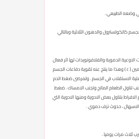
في وضعه الطبيعي .
لجسم كالكولسترول والدهون الثلاثية وبالتالي
 الاوعية الدموية والفلافونويدات لها اثر فعال
في حالات الاضطرابات المتنوعة ومنها مرض الاوعية الدموية ، وهذه المادة يعتقد بأن وجودها يمنع الاكسدة السريعة للفيتامين ( c ) وهذا ما ينتج عنه تقوية دفاعات الجسم
ملية الاستقلاب في الجسم . ولمرضى ضغط الدم
نب تناول الطعام المالح وتجنب الامساك . ضغط
فراط بتناول بعض الادوية ومنها الادوية التي
الاسهال ، حدوث نزف دموي .
 ثلاث مرات يوميا .