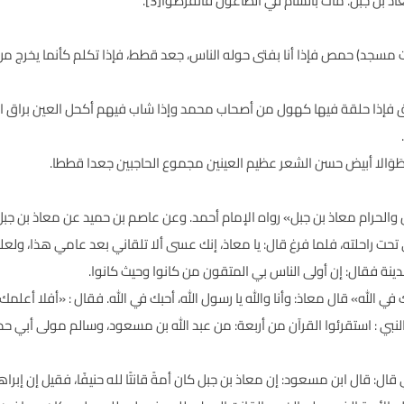
بن جبل. مات بالشام في الطاعون فانقرضوا[3].
 مسجد) حمص فإذا أنا بفتى حوله الناس، جعد قطط، فإذا تكلم كأنما يخرج من 
إذا حلقة فيها كهول من أصحاب محمد وإذا شاب فيهم أكحل العين براق الثنا
طَوَالا أبيض حسن الشعر عظيم العينين مجموع الحاجبين جعدا قططا.
 والحرام معاذ بن جبل» رواه الإمام أحمد. وعن عاصم بن حميد عن معاذ بن جبل 
حت راحلته، فلما فرغ قال: يا معاذ، إنك عسى ألا تلقاني بعد عامي هذا، و
دينة فقال: إن أولى الناس بي المتقون من كانوا وحيث كانوا.
بك في الله» قال معاذ: وأنا والله يا رسول الله، أحبك في الله. فقال : «أفلا أ
قال ابن مسعود: إن معاذ بن جبل كان أمةً قانتًا لله حنيفًا، فقيل إن إبراهيم