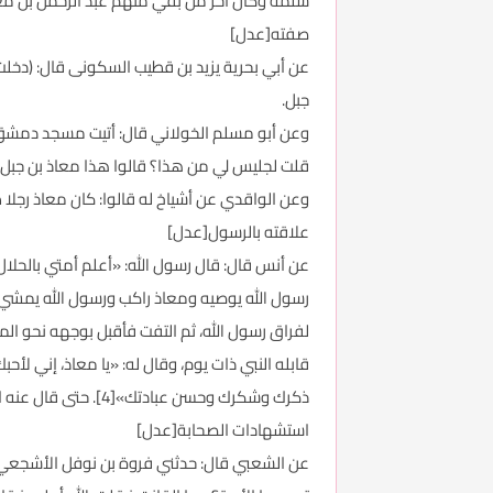
سلمة وكان آخر من بقي منهم عبد الرحمن بن معاذ 
صفته[عدل]
عن أبي بحرية يزيد بن قطيب السكونى قال: (دخلت
جبل.
وعن أبو مسلم الخولاني قال: أتيت مسجد دمشق ف
قلت لجليس لي من هذا؟ قالوا هذا معاذ بن جبل.
وعن الواقدي عن أشياخ له قالوا: كان معاذ رجلا 
علاقته بالرسول[عدل]
عن أنس قال: قال رسول الله: «أعلم أمتي بالحلال
رسول الله يوصيه ومعاذ راكب ورسول الله يمشي ت
لفراق رسول الله، ثم التفت فأقبل بوجهه نحو الم
قابله النبي ذات يوم، وقال له: «يا معاذ، إني لأح
ذكرك وشكرك وحسن عبادتك»[4]. حتى قال عنه النبي : استقرئوا القرآن من أربعة: من عبد الله بن مسعود، وسالم مولى أبي حذيفة، وأبي بن كعب، ومعاذ بن جبل (متفق عليه).
استشهادات الصحابة[عدل]
عن الشعبي قال: حدثني فروة بن نوفل الأشجعي قال: 