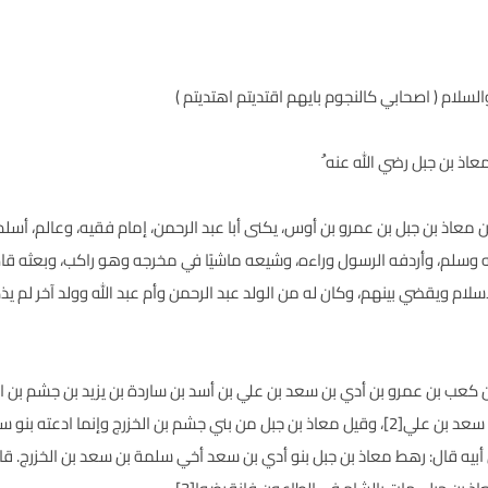
لام ( اصحابي كالنجوم بايهم اقتديتم اهتديتم )
عاذ بن جبل رضي الله عنه ُ
ن معاذ بن جبل بن عمرو بن أوس، يكنى أبا عبد الرحمن، إمام فقيه، وعالم، أسل
سلم، وأردفه الرسول وراءه، وشيعه ماشيًا في مخرجه وهو راكب، وبعثه قاضيً
إسلام ويقضي بينهم، وكان له من الولد عبد الرحمن وأم عبد الله وولد آخر لم يذ
 كعب بن عمرو بن أدي بن سعد بن علي بن أسد بن ساردة بن يزيد بن جشم بن الخ
عبد الرحمن. وقد نسبه بعضهم في بني سلمة بن سعد بن علي[2]، وقيل معاذ بن جبل من بني جشم بن ا
ن أبيه قال: رهط معاذ بن جبل بنو أدي بن سعد أخي سلمة بن سعد بن الخزرج. ق