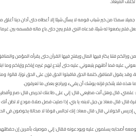
تخلف الميعاد.
 جميلا سمحًا من خير شباب قومه لا يسأل شيئا إلا أعطاه حتى أدان دينا أغلق 
ل فلم يضعوا له شيئا، فدعاه النبي فلم يبرح حتى باع ماله فقسمه بين غرمائ
ن ورائكم فتنا يكثر فيها المال ويفتح فيها القرآن حتى يقرأه المؤمن والمنا
بعوني عليه فما أظنهم يتبعوني عليه حتى أبتدع لهم غيره إياكم وإياكم وما ابت
وقد يقول المنافق كلمة الحق فاقبلوا الحق فإن على الحق نورًا، قالوا: وما 
ا هذه فلا يثنكم فإنه يوشك أن يفيء ويراجع بعض ما تعرفون.
ل: علمني، قال وهل أنت مطيعي قال: إني على طاعتك لحريص قال: صم وأفطر، وص
ال: قال معاذ بن جبل لابنه: يا بني، إذا صليت فصل صلاة مودع لا تظن أنك تعو
إدريس الخولاني قال: قال معاذ: إنك تجالس قومًا لا محالة يخوضون في الحدي
معه أصحابه يسلمون عليه ويودعونه فقال: إني موصيك بأمرين إن حفظتهما حُف