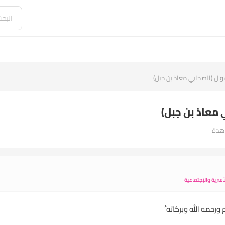
 ل (الصحابي معاذ بن جبل)
معاذ بن جبل)
سرية والإجتماعية