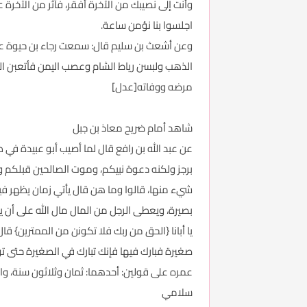
وأنت إلى نصيبك من الآخرة أفقر، فآثر من الآخرة
اجلسوا بنا نؤمن ساعة.
وعن أشعث بن سليم قال: سمعت رجاء بن حيوة عن مع
الذهب ولبسن رياط الشام وعصب اليمن فأتعبن الغ
مرضه ووفاته[عدل]
شاهد أمام ضريح معاذ بن جبل
عن عبد الله بن رافع قال لما أصيب أبو عبيدة في
برجز ولكنه دعوة نبيكم، وموت الصالحين قبلكم و
شيء منها، قالوا وما هن قال يأتي زمان يظهر فيه
بصيرة، ويعطى الرجل من المال مال الله على أن ي
يا أبانا {الحق من ربك فلا تكونن من الممترين} ق
صغيرة فبارك فيها فإنك تبارك في الصغيرة حتى ت
عمره على قولين: أحدهما: ثمان وثلاثون سنة، والث
سلامي