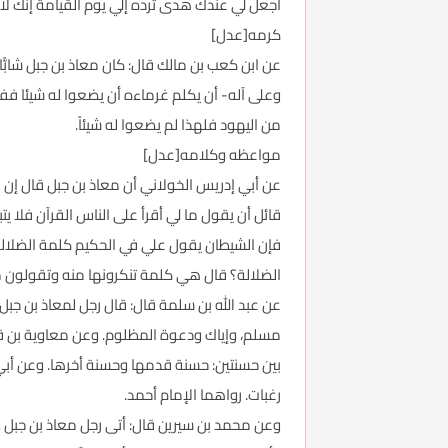
اجعل لي عندك هدى ترده إلي يوم القيامة إنك لا 
كرمه[عدل]
عن ابن كعب بن مالك قال: كان معاذ بن جبل شابًّا
وعلى آله- أن يكلم غرماءه أن يضعوا له شيئا ففع
من اليهود فلهذا لم يضعوا له شيئاً.
مواعظه وكلامه[عدل]
عن أبي إدريس الخولاني أن معاذ بن جبل قال إن م
قائل أن يقول ما لي أقرأ على الناس القرآن فلا يت
فإن الشيطان يقول علي في الحكيم كلمة الضلالة، 
الضلالة؟ قال هي كلمة تنكرونها منه وتقولون م
عن عبد الله بن سلمة قال: قال رجل لمعاذ بن جب
مسلم، وإياك ودعوة المظلوم. وعن معاوية بن قرة ق
بين حسنتين: حسنة قدمها وحسنة أخرها. وعن أبي 
رغبات. رواهما الإمام أحمد.
وعن محمد بن سيرين قال: أتى رجل معاذ بن جبل و