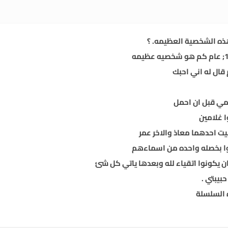
قال له اني احبك
امي قبل ان احمل
 غلامين
ت احدهما معاذ والاخر عمر
وا بخصله واحده من اسماءهم
ان يكونوا اتقياء لله وبعدها ياتي كل شئ
بيبتي .
 السلسلة