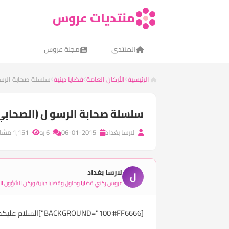
منتديات عروس
المنتدى
مجلة عروس
الرئيسية
الأركان العامة
قضايا دينية
سلسلة صحابة الرسو
سلسلة صحابة الرسو ل (الصحابي 
لارسا بغداد
06-01-2015
6 رد
1,151 مشاهدة
لارسا بغداد
ل
عروس ركني قضايا وحلول وقضايا دينية وركن الشؤون الأ
[BACKGROUND="100 #FF6666"]السلام عليكم ورحمه الله وبركاته ُ