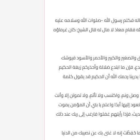
ماله فكلم رسول الله -صلوات الله وسلامه عليه
ه فقام معاذ لا مال له قال الشيخ: كان غرماؤه
فق والصغير والكبير والأحمر والأسود فيوشك
دع، فإن ما ابتدع ضلالة وأحذركم زيغة الحكيم
يدرينا رحمك الله أن الحكيم قد يقول كلمة
ل ونم، واكتسب ولا تأثم، ولا تموتن إلا وأنت
د إليها أبدًا واعلم يا بني أن المؤمن يموت
ث، فإذا رأيتهم غفلوا فارغب إلى ربك عند ذلك
ِظْتَ إنه لا غنى بك عن نصيبك من الدنيا