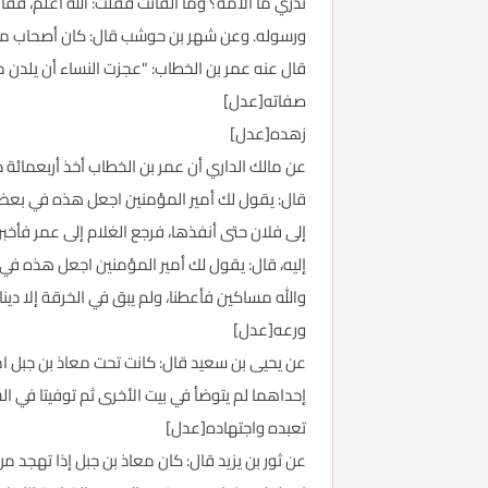
تدري ما الأمة؟ وما القانت فقلت: الله أعلم، فقا
ورسوله. وعن شهر بن حوشب قال: كان أصحاب محمد
قال عنه عمر بن الخطاب: "عجزت النساء أن يلدن م
صفاته[عدل]
زهده[عدل]
عن مالك الداري أن عمر بن الخطاب أخذ أربعمائة دي
قال: يقول لك أمير المؤمنين اجعل هذه في بعض ح
إلى فلان حتى أنفذها، فرجع الغلام إلى عمر فأخبر
إليه، قال: يقول لك أمير المؤمنين اجعل هذه في 
والله مساكين فأعطنا، ولم يبق في الخرقة إلا دي
ورعه[عدل]
عن يحيى بن سعيد قال: كانت تحت معاذ بن جبل امر
إحداهما لم يتوضأ في بيت الأخرى ثم توفيتا في 
تعبده واجتهاده[عدل]
عن ثور بن يزيد قال: كان معاذ بن جبل إذا تهجد 