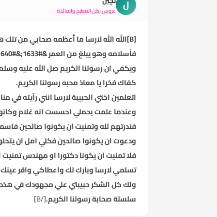
لچين
ل
عروس ركن المطبخ والمائدة
[B]الله الله لارسا ما أعظمه صحابي من تلك هذه الشخصية العظيمه. ؟
فأسلامه وهو يبلغ من العمر &#1633;&#1640; عام كم هو شخصيه عظيمه
ويكفي ان رسولنا الكريم صل الله عليه وسلم 
كفاك فخرا يا معاذ محبه رسولنا الكريم.
اتعلمين اختي الحبيبة لارسا انني رآيته في من
وعندما علمت بحملي احسست انه غلام وكانوا
فندرتهم لله وتمنيت ان يكونوا صالحين فاسمي
ودعوت ان يكونوا صالحين فكلي امل ان يتحل
فلا تمنيت ان يكونا دكتورا او مهندس تمنيت 
تسلمي لارسا وبارك لك واعطاكي واقر عينك ح
ولك كل الشكر حبيبتي علي مجهودك في هذه
سلسلة صحابة رسولنا الكريم.
[/B]