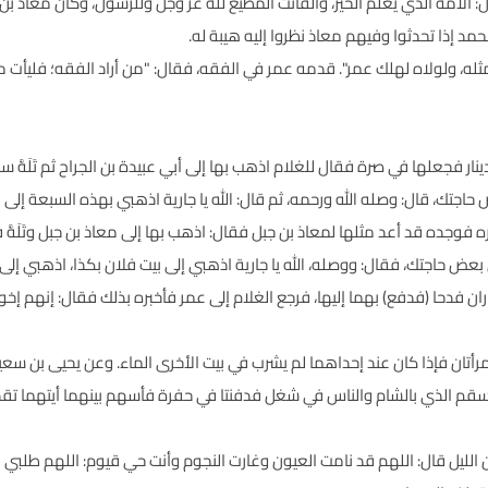
ل: الأمة الذي يعلم الخير، والقانت المطيع لله عز وجل وللرسول، وكان معاذ بن 
 إذا تحدثوا وفيهم معاذ نظروا إليه هيبة له.
ثله، ولولاه لهلك عمر". قدمه عمر في الفقه، فقال: "من أراد الفقه؛ فليأت مع
نار فجعلها في صرة فقال للغلام اذهب بها إلى أبي عبيدة بن الجراح ثم تَلَهَّ 
اجتك، قال: وصله الله ورحمه، ثم قال: الله يا جارية اذهبي بهذه السبعة إل
ه فوجده قد أعد مثلها لمعاذ بن جبل فقال: اذهب بها إلى معاذ بن جبل وتَلَهَّ
بعض حاجتك، فقال: ووصله، الله يا جارية اذهبي إلى بيت فلان بكذا، اذهبي إلى
ناران فدحا (فدفع) بهما إليها، فرجع الغلام إلى عمر فأخبره بذلك فقال: إنهم
أتان فإذا كان عند إحداهما لم يشرب في بيت الأخرى الماء. وعن يحيى بن سعيد 
السقم الذي بالشام والناس في شغل فدفنتا في حفرة فأسهم بينهما أيتهما تقدم
من الليل قال: اللهم قد نامت العيون وغارت النجوم وأنت حي قيوم: اللهم طلبي