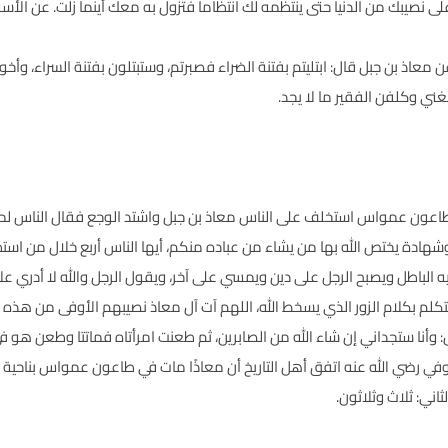
 على نصيبك من الدنيا حتى ينتظمه لك انتظاما فتزول به معك أينما زلت. عن ال
اذ بن جبل قال: ابتليتم بفتنة الضراء فصبرتم، وستبتلون بفتنة السراء، وأخو
ني وكلفن الفقير ما لا يجد.
 طاعون عمواس استخلف على الناس معاذ بن جبل واشتد الوجع فقال الناس لمعاذ 
شهادة يختص الله بها من يشاء من عباده منكم، أيها الناس أربع خلال من استط
 الباطل ويصبح الرجل على دين ويمسي على آخر، ويقول الرجل والله لا أدري عل
تكلم بكلام الزور الذي يسخط الله، اللهم آت آل معاذ نصيبهم الأوفى من هذه 
ال: وأنا ستجداني إن شاء الله من الصابرين، ثم طعنت امرأتاه فماتتا وطعن هو
وفي رضي الله عنه اتفق أهل التاريخ أن معاذًا مات في طاعون عمواس بناحية 
اني: ثلاث وثلاثون.