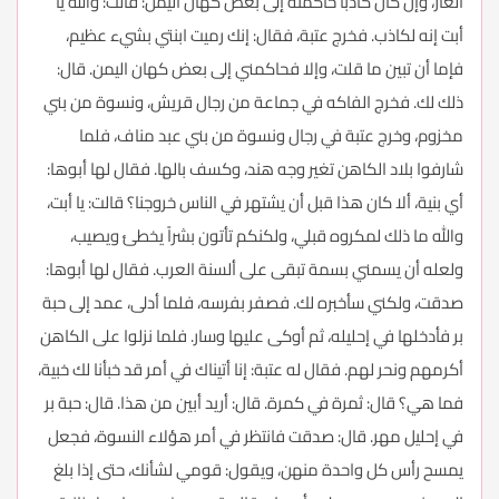
العار، وإن كان كاذباً حاكمته إلى بعض كهان اليمن: قالت: والله يا
أبت إنه لكاذب. فخرج عتبة، فقال: إنك رميت ابنتي بشيء عظيم،
فإما أن تبين ما قلت، وإلا فحاكمني إلى بعض كهان اليمن. قال:
ذلك لك. فخرج الفاكه في جماعة من رجال قريش، ونسوة من بني
مخزوم، وخرج عتبة في رجال ونسوة من بني عبد مناف، فلما
شارفوا بلاد الكاهن تغير وجه هند، وكسف بالها. فقال لها أبوها:
أي بنية، ألا كان هذا قبل أن يشتهر في الناس خروجنا؟ قالت: يا أبت،
والله ما ذلك لمكروه قبلي، ولكنكم تأتون بشراً يخطئ ويصيب،
ولعله أن يسمني بسمة تبقى على ألسنة العرب. فقال لها أبوها:
صدقت، ولكني سأخبره لك. فصفر بفرسه، فلما أدلى، عمد إلى حبة
بر فأدخلها في إحليله، ثم أوكى عليها وسار. فلما نزلوا على الكاهن
أكرمهم ونحر لهم. فقال له عتبة: إنا أتيناك في أمر قد خبأنا لك خبية،
فما هي؟ قال: ثمرة في كمرة. قال: أريد أبين من هذا. قال: حبة بر
في إحليل مهر. قال: صدقت فانتظر في أمر هؤلاء النسوة، فجعل
يمسح رأس كل واحدة منهن، ويقول: قومي لشأنك، حتى إذا بلغ