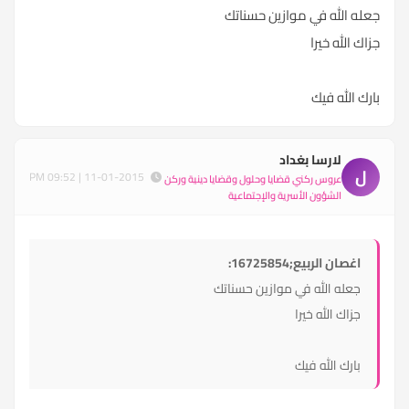
جعله الله في موازين حسناتك
جزاك الله خيرا
بارك الله فيك
لارسا بغداد
ل
11-01-2015 | 09:52 PM
عروس ركني قضايا وحلول وقضايا دينية وركن
الشؤون الأسرية والإجتماعية
اغصان الربيع;16725854:
جعله الله في موازين حسناتك
جزاك الله خيرا
بارك الله فيك