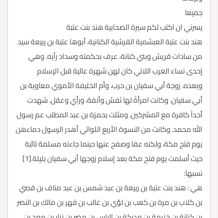
جميعا
يسرني ان اكتب لكم سيرة الصحابية هند بنت عتبة
هند بنت عتبة العبشمية القرشية الكنانية، أبوها عتبة بن ربيعة سيد
من سادات قريش وبني كنانة، عرف بحكمته وسداد رأيه. وهي
إحدى نساء العرب اللاتي كان لهن شهرة عالية قبل الإسلام
وبعده. زوجة أبي سفيان بن حرب، وأم الخليفة الأموي معاوية بن
أبي سفيان. وكانت امرأةً لها نَفسٌ وأنفة، ورأي وعقل. شهدت
أحداً كافرة مع المشركين، ومثلت بحمزة بن عبد المطلب عم رسول
الله محمد. وكانت من النسوة الأربع اللواتي أهدر الرسول دماءهن
يوم فتح مكة، ولكنه عفا وصفح عنها حينما جاءته مسلمة تائبة
حيث أسلمت يوم فتح مكة بعد إسلام زوجها أبي سفيان بليلة.[1]
نسبها:
هي : هند بنت عتبة بن ربيعة بن عبد شمس بن عبد مناف بن قصي
بن كلاب بن مرة بن كعب بن لؤي بن غالب بن فهر بن مالك بن النضر
بن كنانة بن خزيمة بن مدركة بن إلياس بن مضر بن نزار بن معد بن