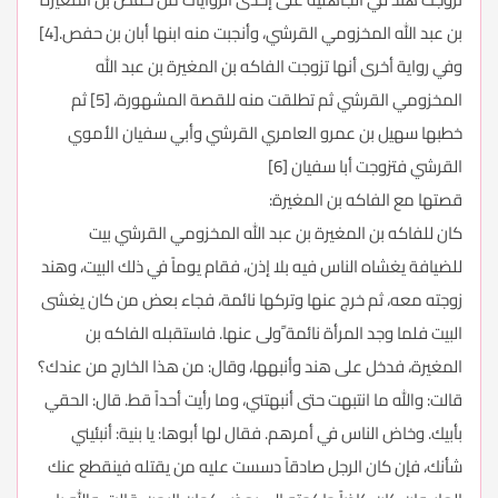
بن عبد الله المخزومي القرشي، وأنجبت منه ابنها أبان بن حفص.[4]
وفي رواية أخرى أنها تزوجت الفاكه بن المغيرة بن عبد الله
المخزومي القرشي ثم تطلقت منه للقصة المشهورة، [5] ثم
خطبها سهيل بن عمرو العامري القرشي وأبي سفيان الأموي
القرشي فتزوجت أبا سفيان [6]
قصتها مع الفاكه بن المغيرة:
كان للفاكه بن المغيرة بن عبد الله المخزومي القرشي بيت
للضيافة يغشاه الناس فيه بلا إذن، فقام يوماً في ذلك البيت، وهند
زوجته معه، ثم خرج عنها وتركها نائمة، فجاء بعض من كان يغشى
البيت فلما وجد المرأة نائمة ًولى عنها. فاستقبله الفاكه بن
المغيرة، فدخل على هند وأنبهها، وقال: من هذا الخارج من عندك؟
قالت: والله ما انتبهت حتى أنبهتني، وما رأيت أحداً قط. قال: الحقي
بأبيك. وخاض الناس في أمرهم. فقال لها أبوها: يا بنية: أنبئيني
شأنك، فإن كان الرجل صادقاً دسست عليه من يقتله فينقطع عنك