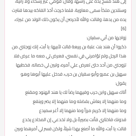
إلى هند مسح يده على رأسها، وقال: قومي غير رسحاء ولا زانية،
وستلدين ملكاً سمى معاوية. فلما خرجت أخذ الفاكه بيدها فنترت
يده من يدها، وقالت: والله لأحرصن أن يكون ذلك الولد من غيرك.
[6]
زواجها من أبي سفيان:
ذكروا أن هند بنت عتبة بن ربيعة قالت لأبيها: يا أبت، إنك زوجتني من
هذا الرجل ولم تؤامرني في نفسي، فعرض لي معه ما عرض فلا
تزوجني من أحد حتى تعرض علي أمره، وتبين لي خصاله. فخطبها
سهيل بن عمرو وأبو سفيان بن حرب، فدخل عليها أبوها وهو
يقول:
أتاك سهيل وابن حرب وفيهما رضاً لك يا هند الهنود ومقنع
وما منهما إلا يعاش بفضله وما منهما إلا يضر وينفع
وما منهما إلا كريم مرزأ وما منهما إلا أغر سميدع
فدونك فاختاري فأنت بصيرةٌ بل ولا تخدعي إن المخادع يخدع
قالت: يا أبت، والله ما أصنع بهذا شيئاً، ولكن فسر لي أمرهما وبين