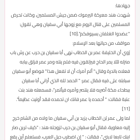
جهادها:
شهدت هند معركة اليرموك ضمن جيش المسلمين، وكانت تحرض
المسلمين على قتال الروم مع زوجها أبي سفيان وهي تقول:
"عضدوا الغلفان بسيوفكم".[10]
مواقف من حياتها بعد الإسلام:
رُوي أن الخليفة عمر بن الخطاب نهى أبا سفيان بن حرب عن رش باب
منزله لئلا يمر الحاج فيزلقون فيه فلم ينته ومر عمر فزلق ببابه
فعلاه بالدرة وقال:" ألم آمرك أن لا تفعل هذا" فوضع أبو سفيان
سبابته على فيه فقال عمر: " الحمد لله الذي أراني أبا سفيان
ببطحاء مكة أضربه فلا ينتصر وآمره فيأتمر"، فسمعته هند بنت
عتبة فقالت: " أحمده يا عمر فانك ان تحمده فقد أوتيت عظيماً".
[11]
لما ولى عمر بْن الخطاب يزيد بن أبي سفيان ما ولاه من الشام خرج
إليه معاوية، فقال أبو سفيان بن حرب لزوجته هند : "كيف ترين صار
ابنك تابعا لابني"، فقالت : " إن اضطرب حبل العرب، فستعلم أين يقع