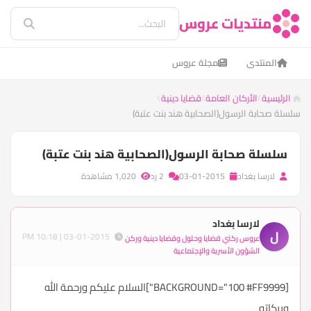
منتديات عروس
المنتدى
مجلة عروس
الرئيسية
الأركان العامة
قضايا دينية
سلسلة صحابة الرسول(الصحابية هند بنت عتبة)
سلسلة صحابة الرسول(الصحابية هند بنت عتبة)
لارسا بغداد
03-01-2015
2 رد
1,020 مشاهدة
لارسا بغداد
ل
03-01-2015 | 10:18 PM
عروس ركني قضايا وحلول وقضايا دينية وركن
الشؤون الأسرية والإجتماعية
[BACKGROUND="100 #FF9999"]السلام عليكم ورحمة الله
وبركاته