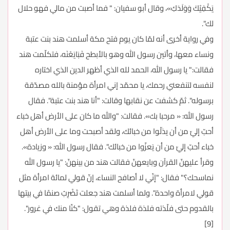
يَكْفِيْكَ وَوَلَدَكِ»، وقال أبو سفيان: " فما أصبت من مالي فهو حلال
لك".
وفي رواية أخرى أنه لمّا كان يوم فتح مكة أسلمت هند بنت عتبة
ونساء معها، وأتين رسول الله وهو بالأبطح فَبَايَعْنَه، فتكلّمت هند
فقالت:" يا رسول الله، الحمد لله الذي أظهر الدين الذي اختاره
لنفسه لتنفعني رحمك، يا محمّد إني امرأة مؤمنة بالله مصدّقة
برسوله". ثمّ كشفت عن نقابها وقالت: "أنا هند بنت عتبة". فقال
رسول الله: « مرحبا بك». فقالت: "والله ما كان على الأرض أهل خباء
أحبّ إليّ من أن يذلّوا من خبائك، ولقد أصبحت وما على الأرض أهل
خباء أحبّ إليّ من أن يَعزّوا من خبائك". فقال رسول الله: « وزيادة».
وقرأ عليهنّ القرآن وبايعهنّ فقالت هند من بينهنّ: "يا رسول الله
نماسحك؟" فقال: "إنّي لا أصافح النساء، إنّ قولي لمائة امرأة مثل
قولي لامرأة واحدة". ولما أسلمت هند جعلت تَضْرِبُ صنمًا في بيتها
بالقدوم حتى فلّذته فلذة فلذة وهي تقول: "كنّا منك في غرور".
[9]