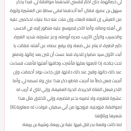
لي خصالهما، حتى أختار لنفسي أشدهما موافقة لي. فبدأ يذكر
سهيل بن عمرو، فقال: أما أحدهما ففي سطةٍ من العشيرة وثروة
من العيش، إن تابعته تابعك، وإن ملت عنه حط عليك، تحكمين عليه
في أهله وماله. وأما الآخر فموسع عليه منظور إليه، في الحسب
والحسيب، والرأي الأريب، مدره أرومته، وعز عشيرته، شديد الغيرة،
كثير الطيرة، لا ينام على ضعة، ولا يرفع عصاه عن أهله. فقالت: يا
أبت، الأول سيد مضياع للحرة، فما عست أن تلين بعد إبائها، وتصنع
تحت جناحه، إذا تابعها بعلها فأشرت، وخافها أهلها فأمنت، فساءت
عند ذلك حالها، وقبح عند ذلك دلالها، فإن جاءت بولد أحمقت، وإن
أنجبت فعن خطأ ما أنجبت، فاطو ذكر هذا عني ولا تسمه لي. وأما
الآخر فبعل الفتاة الخريدة، الحرة العفيفة، وإني للتي لا أريب له
عشيرة فتغيره، ولا تصيبه بذعر فتضيره، وإني لأخلاق مثل هذا
لموافقة، فزوجنيه. فزوجها من أبي سفيان. فولدت له معاوية.[6]
شعرها ورثاؤها:
لما كانت وقعة بدر قتل فيها عتبة بن ربيعة، وشيبة بن ربيعة،