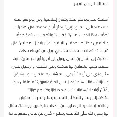
بسم الله الرحمن الرحيم
أسلمت هند يوم فتح مكة وحَسُن إسلامها، وفي يوم فتح مكة
قالت هند لأبي سفيان: "إني أريد أن أُبايع محمدًا". قال: "قد رأيتك
تُكَذِّبِين هذا الحديث أمس!" فقالت: "والله ما رأيت الله عُبِد حَقَّ
عبادته في هذا المسجد قبل الليلة. والله إن باتوا إلا مصلين". قال:
"فإنك قد فعلت ما فعلت. فاذهبي برجل من قومك معك".
فذهبت إلى عثمان بن عفان، وقيل: إلى أخيها أبو حذيفة بن عتبة،
فذهب معها فاستأذن لها فدخلت وهي مُنْتَقبة، والرسول يقول:
« تُبَايِعِيْنِي عَلَى أَنْ لاَ تُشْرِكِي بِالله شَيْئًا»، فلما قال: « وَلَا يَسْرِقْنَ
وَلَا يَزْنِينَ»، قالت هند: "وهل تزني الحرة وتسرق؟" فلما قال: « وَلَا
يَقْتُلْنَ أَوْلَادَهُنَّ»، قالت: "ربيناهم صغارًا وَقَتَلتَهم كبارًا"
وشكت إلى رسول الله صَلَّى الله عليه وسلم زوجها أبا سفيان
وقالت: "إنه شحيح لا يعطيها من الطعام ما يكفيها وولدها"، فقال
لها رسول الله صَلَّى الله عليه وسلم: « خُذِي مِنْ مَالِهِ بِالْمَعْرُوفِ مَا