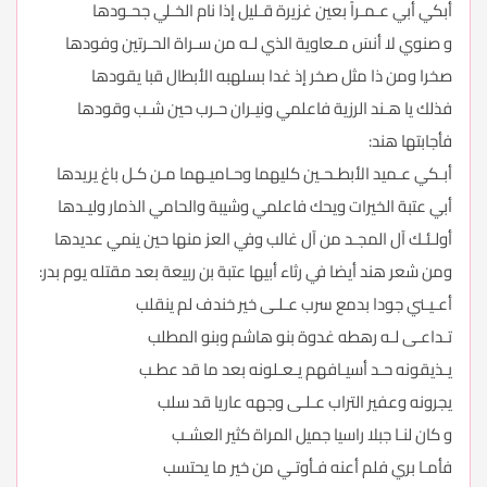
أبكي أبي عـمـراً بعين غزيرة قـليل إذا نام الخـلي جحـودها
و صنوي لا أنسَ مـعاوية الذي لـه من سـراة الحـرتين وفودها
صخرا ومن ذا مثل صخر إذ غدا بسلهبه الأبطال قبا يقودها
فذلك يا هـند الرزية فاعلمي ونيـران حـرب حين شـب وقودها
فأجابتها هند:
أبـكي عـميد الأبطـحـين كليهما وحـاميـهما مـن كـل باغ يريدها
أبي عتبة الخيرات ويحك فاعلمي وشيبة والحامي الذمار وليـدها
أولـئـك آل المجـد من آل غالب وفي العز منها حين ينمي عديدها
ومن شعر هند أيضا في رثاء أبيها عتبة بن ربيعة بعد مقتله يوم بدر:
أعـيـني جودا بدمع سرب عـلـى خير خندف لم ينقلب
تـداعـى لـه رهطه غدوة بنو هاشم وبنو المطلب
يـذيقونه حـد أسيـافهم يـعـلونه بعد ما قد عطـب
يجرونه وعفير التراب عـلـى وجهه عاريا قد سلب
و كان لنـا جبلا راسيا جميل المراة كثير العشـب
فأمـا بري فلم أعنه فـأوتـي من خير ما يحتسب