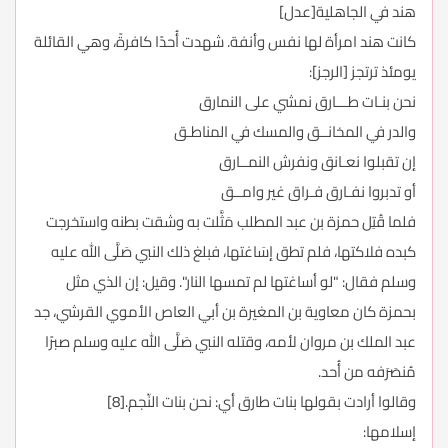
هند في الجاهلية[عدل]
كانت هند امرأة لها نفس وأنفة. شهدت أُحدًا كافرةً، وهي القائلة
يومئذ ترتجز [الرجز]:
نحن بنـات طـــارق نمشي على النمارق
والدر في المخانــق والمسك في المناطـق
إن تقبلوا نعـانق ونفرش النمــارق
أو تدبروا نفـارق فـراق غير وامــق
فلما قُتِل حمزة بن عبد المطلب مَثَّلت به وشقت بطنه واستخرجت
كبده فلاكتها، فلم تطق إسَاغتها، فبلغ ذلك النبي صَلَّى الله عليه
وسلم فقال: "لو أساغتها لم تمسها النار". وقيل: إن الذي مثل
بحمزة كان معاوية بن المغيرة بن أبي العاص الأموي القرشي، جد
عبد الملك بن مروان لأمه، وقتله النبي صَلَّى الله عليه وسلم صبرًا
مُنصَرَفه من أُحد.
وقالوا أرادت بقولها بنات طارق أي: نحن بنات النّجم.[8]
إسلامها: