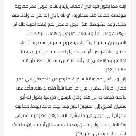
ابنك مما يكون فيه ابني"، فمات يزيد بالشام، فولى عمر معاوية
موضعه، فقالت هند لمعاوية : "والله يا بني إنه لقل ما ولدت حرة
مثلك، وقد استنهضك هذا الرجل، فاعمل بموافقته أحببت ذلك أم
كرهت"، وقال له أبو سفيان : "يا بني إن هؤلاء الرهط من
المهاجرين سبقونا، وتأخرنا، فرفعهم سبقهم، وقصر بنا تأخرنا،
فصاروا قادة، وصرنا أتباعا، وقد ولوك جسيما من أمورهم، فلا
تخالفهم، فإنك تجري إلى أمد فنافس فيه، فإن بلغته أورثته
عقبك".[12]
زار أبو سفيان معاوية بالشام، فلما رجع من عنده دخل على عمر.
فقال: أجزنا أبا سفيان. قال: ما أصبنا شيئاً فنجيزك منه. فأخذ عمر
خاتمه، فبعث به إلى هند، وقال للرسول: قل لها: يقول لك أبو
سفيان: انظري إلى الخرجين الذين جئت بهما فأحضريهما. فما لبث
عمر أن أتي بخرجين فيهما عشرة آلاف درهم. فطرحهما عمر في
بيت المال. فلما ولي عثمان ردهماً عليه. فقال أبو سفيان: ما كنت
لآخذ مالا عابه علي عمر.[13]