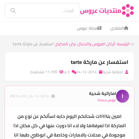
منتديات عروس
المنتدى
مجلة عروس
الرئيسية
أركان العروس والجمال
ركن المكياج
استفسار عن ماركة tarte
استفسار عن ماركة tarte
اماراتية شحية
24-12-2014
3 رد
11,709 مشاهدة
اماراتية شحية
ا
24-12-2014 | 04:02 PM
عروس جديدة
اهين بنااااات شحالكم اليوم حابه اسألكم عن نوع من
الماركة اذا تعرفةها ولا لاء انا دورت عنها في كل مكان اذا
موجودة في محلات بالامارات وخاصة في ابوظبي طبعا انا