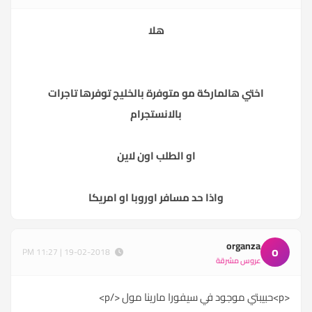
هلا
اختي هالماركة مو متوفرة بالخليج توفرها تاجرات
بالانستجرام
او الطلب اون لاين
واذا حد مسافر اوروبا او امريكا
organza
o
19-02-2018 | 11:27 PM
عروس مشرقة
<p>حبيبتي موجود في سيفورا مارينا مول </p>