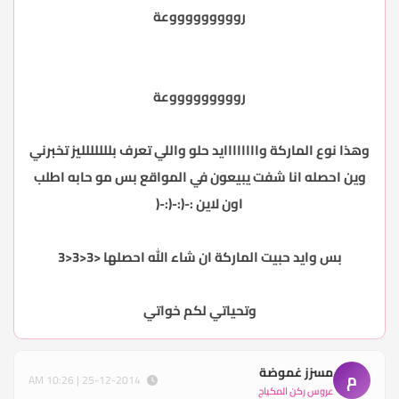
روووووووووعة
روووووووووعة
وهذا نوع الماركة واااااااايد حلو واللي تعرف بللللللليز تخبرني
وين احصله انا شفت يبيعون في المواقع بس مو حابه اطلب
اون لاين :-(:-(:-(
بس وايد حبيت الماركة ان شاء الله احصلها <3<3<3
وتحياتي لكم خواتي
مسزز غموضة
م
25-12-2014 | 10:26 AM
عروس ركن المكياج