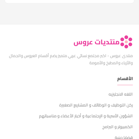
منتديات عروس
منتدى عروس - اكبر مجتمع نسائي عربي متميز يضم أقسام العروس والجمال
والأزياء والمطبخ والأمومة
الأقسام
اللغه الانجليزيه
ركن التوظيف و الوظائف و المشاريع الصغيرة
الشؤون الأسرية و الإجتماعية و أخبار الأعضاء و مناسباتهم
الكمبيوتر و البرامج
قضايا دينية