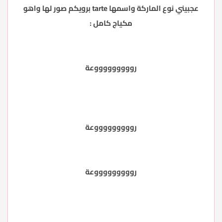
عجبيني نوع الماركة واسمها tarte برويكم صور لها واهو
مكياج كامل :
روووووووووعة
روووووووووعة
روووووووووعة