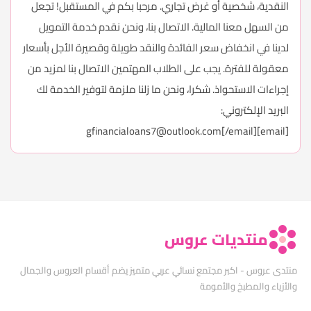
النقدية، شخصية أو غرض تجاري. مرحبا بكم في المستقبل! تجعل
من السهل معنا المالية. الاتصال بنا، ونحن نقدم خدمة التمويل
لدينا في انخفاض سعر الفائدة والنقد طويلة وقصيرة الأجل بأسعار
معقولة للفترة. يجب على الطلاب المهتمين الاتصال بنا لمزيد من
إجراءات الاستحواذ. شكرا، ونحن ما زلنا ملزمة لتوفير الخدمة لك
البريد الإلكتروني:
gfinancialoans7@outlook.com
[/email]
[email]
منتديات عروس
منتدى عروس - اكبر مجتمع نسائي عربي متميز يضم أقسام العروس والجمال
والأزياء والمطبخ والأمومة