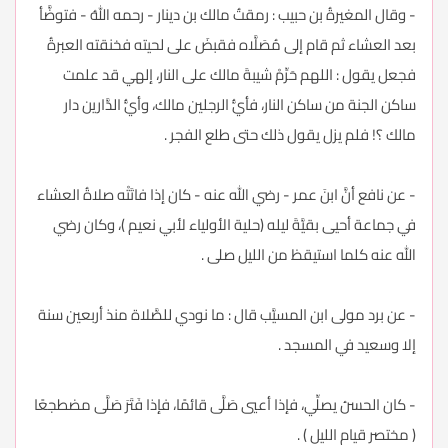
- وقال المغيرةُ بن حبيب : رمقتُ مالك بن دينار - رحمه اللهُ - فتوضَّأ
بعد العشاء ثم قام إلى مُصَلَّاه فقبضَ على لحيته فخنقته العبرةُ
فجعل يقول : اللهم حَرِّمْ شيبةَ مالك على النار، إلهي قد علمت
ساكن الجنة من ساكن النار، فأيُّ الرجلين مالك، وأيُّ الدَّارين دار
مالك ؟! فلم يزل يقول ذلك حتى طلع الفجر .
- عن نافع أنَّ ابنَ عمر - رضي الله عنه - كان إذا فاتَتْه صلاةُ العشاء
في جماعة أحيى بقيَّةَ ليله (حلية الأولياء لأبي نعيم )، وكان رضي
الله عنه كلما استيقظ من الليل صلى .
- عن برد مولى ابن المسيَّب قال : ما نودي للصَّلاة منذ أربعين سنة
إلا وسعيد في المسجد .
- كان الحسنُ يصلِّي، فإذا أعيي صَلَّى قائمًا، فإذا فَتَرَ صَلَّى مضطجعًا
( مختصر قيام الليل ) .