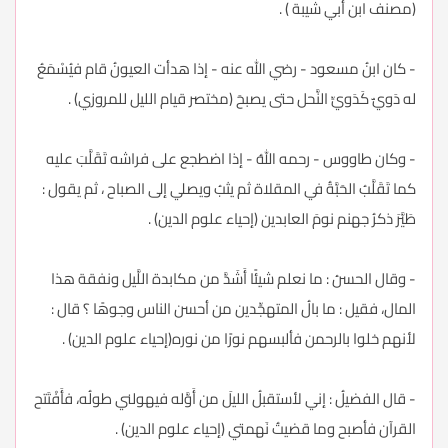
(مصنف ابن أبي شيبة ) .
- كان ابنُ مسعود - رضي الله عنه - إذا هدأت العيونُ قام فيُسْمَعُ
له دَويٌ كَدَويِّ النَّحل حتى يصبحَ (مختصر قيام الليل للمروزي) .
- وكان طاووس - رحمه اللهُ - إذا اضطجع على فراشه تَقَلَّبَ عليه
كما تَقَلَّبُ الحَبَّةُ في المقلاة ثم يثبُ ويصلي إلى الصباح ، ثم يقول :
طَيَّرَ ذكرُ جهنم نومَ العابدين (إحياء علوم الدين) .
- وقال الحسنُ : ما نعلم شيئًا أَشَدَّ من مكابدة اللَّيل ونفقة هذا
المال، فقيل : ما بالُ المتهجِّدين من أحسن الناس وجوهًا ؟ قال :
لأنهم خلوا بالرحمن فألبسهم نورًا من نوره(إحياء علوم الدين) .
- قال الفضيلُ : إني لأستقبلُ الليلَ من أَوَّله فيهولني طولُه، فأَفْتَتح
القرآن فأصبح وما قضيتُ نَهمتي (إحياء علوم الدين) .