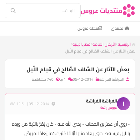
منتديات عروس
المنتدى
مجلة عروس
الرئيسية
الأركان العامة
قضايا دينية
بعضُ الآثار عن السَّلَف الصَّالح في قيام اللَّيل
بعضُ الآثار عن السَّلَف الصَّالح في قيام اللَّيل
الفراشة الفراشة
05-12-2014
1 رد
740 مشاهدة
الفراشة الفراشة
ا
05-12-2014 | 12:51 AM
عروس رائعة
- روي أن عمرَ بن الخطاب - رضي الله عنه - كان يَمُرُّ بالآية من ورده
بالليل فيسقط، حتى يعاد منها أيَّامًا كثيرة كما يُعادُ المريضُ