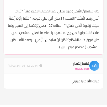
كان سليمانُ التَّيميُّ مرة يصلي بعد العشاء الآخرة فقرأ "تَبَارَكَ
الَّذِي بِيَدِهِ الْمُلْكُ"[الملك: 1]، حتى أتى على قوله : "فَلَمَّا رَأَوْهُ زُلْفَةً
سِيئَتْ وُجُوهُ الَّذِينَ كَفَرُوا" [الملك: 27]؛ جعل يُرَدِّدُها إلى الفجر، ولما
مات قالت جارية من جيرانه لأمها: يا أماه ما فعل المشجبُ الذي
كان فوق ذلك السَّطْح؟ تَظُنُّ أنَّ سليمان التَّيميَّ - رحمه الله - كان
المشجب ( مختصر قيام الليل ) .
فقط إنتظار
ف
06-12-2014 | 03:34 AM
عروس جديدة
جزاك الله خيرا عزيزتي