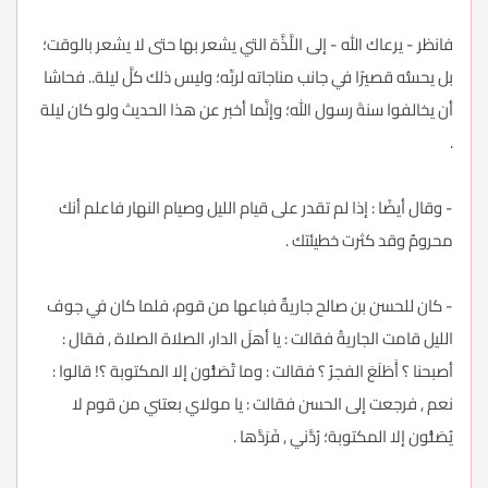
فانظر - يرعاك الله - إلى اللَّذَّة التي يشعر بها حتى لا يشعر بالوقت؛
بل يحسُّه قصيرًا في جانب مناجاته لربِّه؛ وليس ذلك كلَّ ليلة.. فحاشا
أن يخالفوا سنةَ رسول الله؛ وإنَّما أخبر عن هذا الحديث ولو كان ليلة
.
- وقال أيضًا : إذا لم تقدر على قيام الليل وصيام النهار فاعلم أنك
محرومٌ وقد كثرت خطيئتك .
- كان للحسن بن صالح جاريةٌ فباعها من قوم، فلما كان في جوف
الليل قامت الجاريةُ فقالت : يا أهلَ الدار، الصلاة الصلاة , فقال :
أصبحنا ؟ أَطَلَعَ الفجرُ ؟ فقالت : وما تُصَلُّون إلا المكتوبة ؟! قالوا :
نعم , فرجعت إلى الحسن فقالت : يا مولاي بعتني من قوم لا
يُصَلُّون إلا المكتوبة؛ رُدَّني , فَرَدَّها .