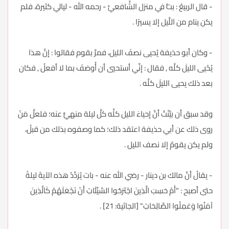
- قال الربيعُ : بتُّ في منزل الشَّافعيِّ - رحمه الله - ليالي كثيرة، فلم
يكن ينام من اللَّيل إلا يسيرًا .
- وكان أبو حذيفة يُحيى نصفَ الليل، فمرَّ بقوم فقالوا : إنَّ هذا
يُحْيى الليلَ كلَّه , فقال : إنِّي أستحيي أن أُوصَفَ بما لا أفعلُ , فكان
بعد ذلك يحيى الليلَ كلَّه .
وقد سبق أن بيَّنْتُ أنَّ إحياءَ الليل كلِّه كلَّ ليلة منهيٌّ عنه؛ فلعلَّ مَنْ
روى ذلك عن أبي حذيفة اعتقد ذلك؛ كما وصفوه بذلك من قبلُ،
ولم يكن يقومُ إلا نصف الليل .
- يقالُ أنَّ مالك بن دينار - رضي الله عنه - بات يُرَدِّدُ هذه الآيةَ ليلةً
حتى أصبح : "أَمْ حَسِبَ الَّذِينَ اجْتَرَحُوا السَّيِّئَاتِ أَنْ نَجْعَلَهُمْ كَالَّذِينَ
آمَنُوا وَعَمِلُوا الصَّالِحَاتِ" [الجاثية: 21] .