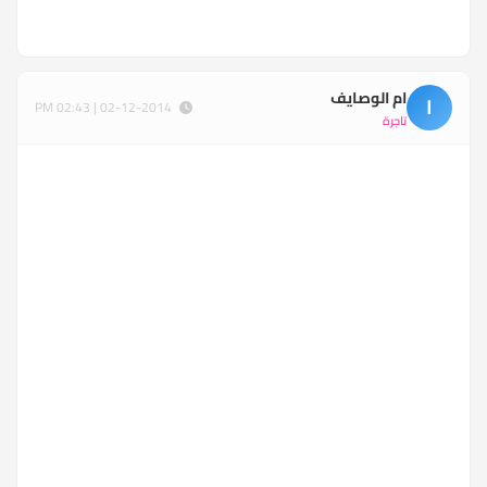
ام الوصايف
ا
02-12-2014 | 02:43 PM
تاجرة