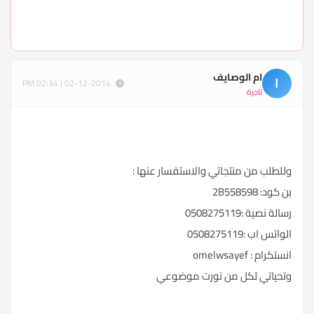
ام الوصايف
ا
02-12-2014 | 02:34 PM
تاجرة
وللطلب من منتجاتي والاستفسار عنها :
بن كود: 2B558598
رسالة نصية :0508275119
الواتس اب :0508275119
انستكرام : omelwsayef
وتحياتي لكل من نورت موضوعي