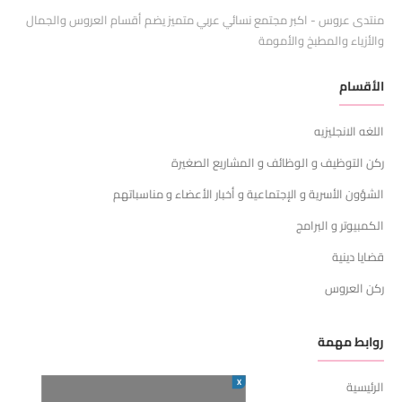
منتدى عروس - اكبر مجتمع نسائي عربي متميز يضم أقسام العروس والجمال
والأزياء والمطبخ والأمومة
الأقسام
اللغه الانجليزيه
ركن التوظيف و الوظائف و المشاريع الصغيرة
الشؤون الأسرية و الإجتماعية و أخبار الأعضاء و مناسباتهم
الكمبيوتر و البرامج
قضايا دينية
ركن العروس
روابط مهمة
X
الرئيسية