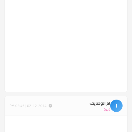
ام الوصايف
ا
02-12-2014 | 02:45 PM
تاجرة