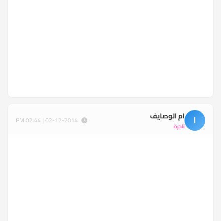
ام الوصايف
ا
02-12-2014 | 02:44 PM
تاجرة