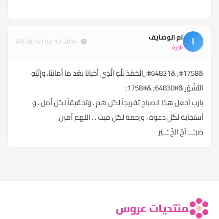
ام الوصايف
ا
03-12-2014 | 08:16 AM
تاجرة
&#1758; &#64831; ِالْحَمْدُ للَّهِ الَّذِي أَحْيَانَا بَعْدَ مَا أَمَاتَنَا، وَإِلَيْهِ
النُّشُوُر &#64830; &#1758;
يارب آجعل هذا الصباح تفريجاً لگل هم ، وتحقيقاً لگل أمل ، و
أستجابة لگل دعوة ، ورحمة لگل ميت . . اللهم آمين
صَبـّـــَ آحْ الخٌ ـّــيْر
منتديات عروس