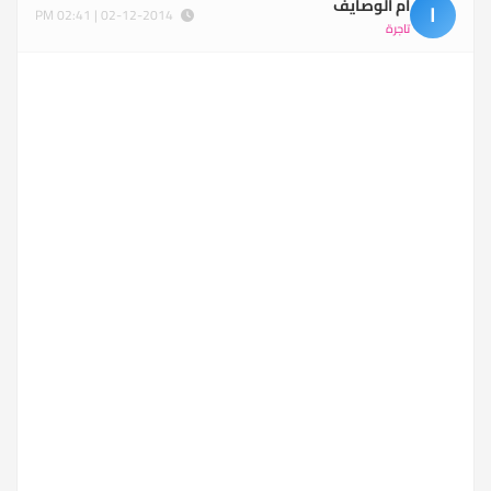
ام الوصايف
ا
02-12-2014 | 02:41 PM
تاجرة