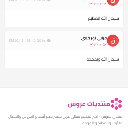
عروس جديدة
سبحان الله العظيم
قرآني نور قلبي
ق
15-12-2014 | 02:48 PM
عروس جديدة
سبحان الله وبحمده
منتديات عروس
منتدى عروس - اكبر مجتمع نسائي عربي متميز يضم أقسام العروس والجمال
والأزياء والمطبخ والأمومة