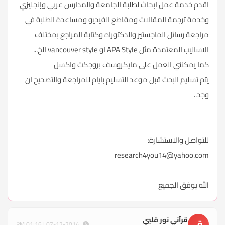
اقدم خدمة عمل ابحاث لطلبة الجامعة والمدارس عربي وإنجليزي
وخدمة ترجمة المقالات ومقاطع الفيديو ومساعدة الطلبة في
مراجعة رسائل الماجستير والدكتوراه وكتابة المراجع بمختلف
الاساليب المعتمدة مثل APA Style او vancouver style الخ...
كما يمكنني العمل على مايكروسف بروجكت واكسل
يتم تسليم البحث قبل موعد التسليم بايام للمراجعة والتصحيح ان
وجد..
للتواصل والاستشارة:
research4you14@yahoo.com
الله يوفق الجميع
قرآني نور قلبي
ق
07-12-2014 | 01:16 PM