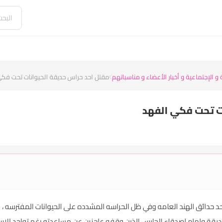
و الإجتماعية و أخبار الأعضاء و مناسباتهم
مقتل احد حراس حديقة الحيوانات تحت فك
ت تحت فكي الفهد
د حدائق الهند العامه وفي ظل الحراسه المشدده على الحيوانات المفترسه ،
حديقة وامام اصدقاء الحارس الذين وقفو عاجزين عن مساعدته رغم تواجد الاس