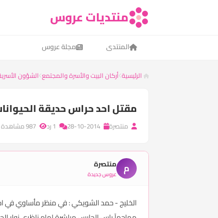
منتديات عروس
المنتدى
مجلة عروس
الرئيسية
أركان البيت والأسرة والمجتمع
الشؤون الأسرية 
مقتل احد حراس حديقة الحيوانا
منتصرة
28-10-2014
1 رد
987 مشاهدة
منتصرة
م
عروس جديدة
الخليج - حمد الشويكي : في منظر مأساوي في اح
مهاجمآ راس الحارس مباشرة امام ناظري زوار ال