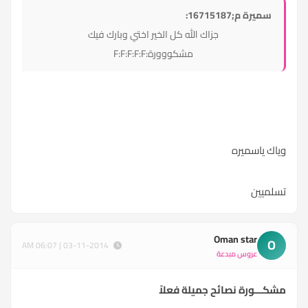
سميرة م;16715187:
جزاك الله كل الخير اختي وبارك فيك
مشكووورة:F:F:F:F:F
وياك ياسميره
تسلميين
Oman star
O
03-11-2014 | 06:07 AM
عروس مبدعة
مشكـــورة نصائح جميلة فعلاً