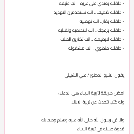
- طفلكِ يعتدي على غيره .. انتِ عنيفه
- طفلكِ ضعيف .. انتِ تستخدمين التهديد
- طفلكِ يغار .. انتِ تهمليه
- طفلكِ يزعجك .. انتِ لاتضميه وتقبليه
- طفلكِ لايطيعك .. انتِ تكثرين الطلب
- طفلكِ منطوي .. انتِ مشغوله
يقول الشيخ الدكتور / علي الشبيلي
افضل طريقة لتربية الابناء هي الدعاء ،
وله كتب تتحدث عن تربية الابناء
ولنا في رسول الله صلى الله عليه وسلم وصحابته
قدوة حسنه في تربية الابناء