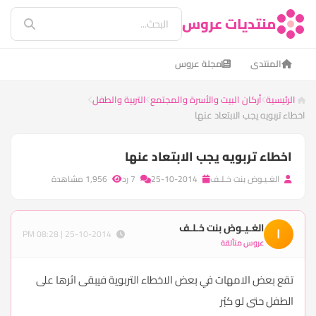
منتديات عروس
المنتدى
مجلة عروس
الرئيسية
أركان البيت والأسرة والمجتمع
التربية والطفل
اخطاء تربويه يجب الابتعاد عنها
اخطاء تربويه يجب الابتعاد عنها
الغـيـوض بنت خـلـف
25-10-2014
7 رد
1,956 مشاهدة
الغـيـوض بنت خـلـف
ا
25-10-2014 | 08:28 PM
عروس متألقة
تقع بعض الامهات في بعض الاخطاء التربوية فيبقى اثرها على
الطفل حتى لو كبُر