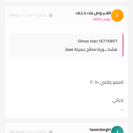
الغـيـوض بنت خـلـف
ا
03-11-2014 | 04:17 PM
عروس متألقة
Oman star;16716857:
مشكـــورة نصائح جميلة فعلاً
العفو ياقلبي <3 :F
تحياتي
...
lavendergirl
l
03-12-2014 | 09:06 AM