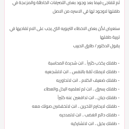
ثم تتفاجئ فيما بعد وجود بعض التصرفات الخاطئة والمزعجة في
طفلها لاوجود لها في الاسره من الاصل
سنعرض لكّن بعض الاخطاء التربويه التي يجب على الام تفاديها في
تربية طفلها
يقول الدكتور / طارق الحبيب
- طفلكِ يكذب كثيراً .. انتِ شديدة المحاسبة
- طفلكِ لايملك ثقة بالنفس .. انتِ لاتشجعيه
- طفلكِ ضعيف الكلام .. انتِ لاتحاوريه
- طفلكِ يسرق .. انتِ لم تعلميه البذل والعطاء
- طفلكِ جبان .. انتِ تدافعين عنه كثيراً
- طفلكِ لايحترم الآخرين .. انتِ لاتخفضين صوتك معه
- طفلكِ دائم الغضب .. انتِ لاتمدحيه
- طفلكِ بخيل .. انتِ لاتشاركيه