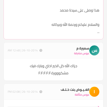
هذا وصلى على سيدنا محمد
والسلام عليكم ورحمة الله وبركاته
...
سميرة م
س
26-10-2014 | 12:48 AM
عروس مشرقة
جزاك الله كل الخير اختي وبارك فيك
مشكووورة:F:F:F:F:F
الغـيـوض بنت خـلـف
ا
26-10-2014 | 02:08 PM
عروس متألقة