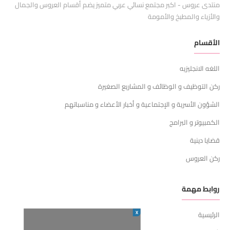
منتدى عروس - اكبر مجتمع نسائي عربي متميز يضم أقسام العروس والجمال
والأزياء والمطبخ والأمومة
الأقسام
اللغه الانجليزيه
ركن التوظيف و الوظائف و المشاريع الصغيرة
الشؤون الأسرية و الإجتماعية و أخبار الأعضاء و مناسباتهم
الكمبيوتر و البرامج
قضايا دينية
ركن العروس
روابط مهمة
X
الرئيسية