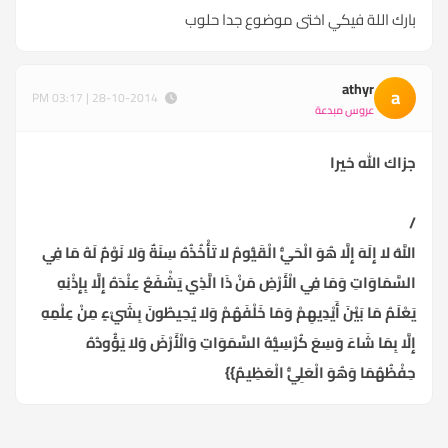
بارك اللة فيكي اختى موضوع جدا حلوب
athyr
a
28-10-2014 | 03:17 PM
عروس مبدعة
جزاك الله خيرا
/
اللَّهُ لا إِلَهَ إِلَّا هُوَ الْحَيُّ الْقَيُّومُ لا تَأْخُذُهُ سِنَةٌ وَلا نَوْمٌ لَهُ مَا فِي
السَّمَاوَاتِ وَمَا فِي الْأَرْضِ مَنْ ذَا الَّذِي يَشْفَعُ عِنْدَهُ إِلَّا بِإِذْنِهِ
يَعْلَمُ مَا بَيْنَ أَيْدِيهِمْ وَمَا خَلْفَهُمْ وَلا يُحِيطُونَ بِشَيْءٍ مِنْ عِلْمِهِ
إِلَّا بِمَا شَاءَ وَسِعَ كُرْسِيُّهُ السَّمَوَاتِ وَالْأَرْضَ وَلا يَؤُودُهُ
حِفْظُهُمَا وَهُوَ الْعَلِيُّ الْعَظِيمُ}}