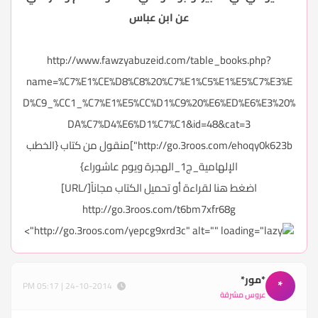
عن ابن عباس
http://www.fawzyabuzeid.com/table_books.php?
name=%C7%E1%CE%D8%C8%20%C7%E1%C5%E1%E5%C7%E3%E
D%C9_%CC1_%C7%E1%E5%CC%D1%C9%20%E6%ED%E6%E3%20%
DA%C7%D4%E6%D1%C7%C1&id=48&cat=3
http://go.3roos.com/ehoqy0k623b
"]منقول من كتاب {الخطب
الإلهامية_ج1_الهجرة ويوم عاشوراء}
اضغط هنا لقراءة أو تحميل الكتاب مجاناً[/URL]
http://go.3roos.com/t6bm7xfr68g
http://go.3roos.com/yepcg9xrd3c" alt="" loading="lazy">
*مور*
*
24-10-2014 | 05:17 PM
عروس مشرقة