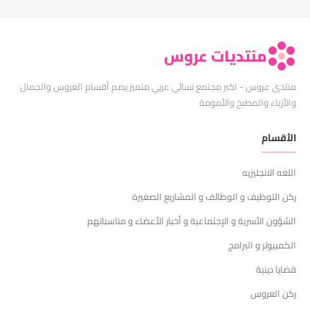
منتديات عروس
منتدى عروس - اكبر مجتمع نسائي عربي متميز يضم أقسام العروس والجمال
والأزياء والمطبخ والأمومة
الأقسام
اللغه الانجليزيه
ركن التوظيف و الوظائف و المشاريع الصغيرة
الشؤون الأسرية و الإجتماعية و أخبار الأعضاء و مناسباتهم
الكمبيوتر و البرامج
قضايا دينية
ركن العروس