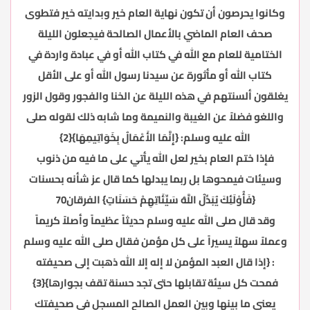
وكانوا يحرصون أن تكون نهاية العام خير وبدايته خير فتطوى
صحف العام الماضي بالأعمال الصالحة فيجعلون الليلة
الختامية للعام مع الله في كتاب الله أو في عبادة واردة في
كتاب الله أو مأثورة عن سيدنا رسول الله أو على الأقل
يغلقون ألسنتهم في هذه الليلة عن الخنا والفجور وقول الزور
واللغو فضلاً عن الغيبة والنميمة وما شابه ذلك لقوله صلى
الله عليه وسلم: {إِنَّمَا الأَعْمَالُ بِخَوَاتِيمِهَا}{2}
فإذا ختم العام بخير لعل الله يأتي على ما فيه من ذنوب
وسيئات فيمحوها بل ربما يبدلها كما قال عز شأنه بحسنات
{فَأُوْلَئِكَ يُبَدِّلُ اللَّهُ سَيِّئَاتِهِمْ حَسَنَاتٍ} الفرقان70
وقد قال صلى الله عليه وسلم حديثاً عظيماً وأصلاً كريماً
وعملاً سهلاً يسيراً على كل مؤمن فقال صلى الله عليه وسلم
: {إذا قال العبد المؤمن لا إله إلا الله ذهبت إلى صحيفته
فمحت كل سيئة تقابلها حتى تجد حسنة تقف بجوارها}{3}
يعنى ما بينها وبين العمل الصالح المسجل في صحيفتك