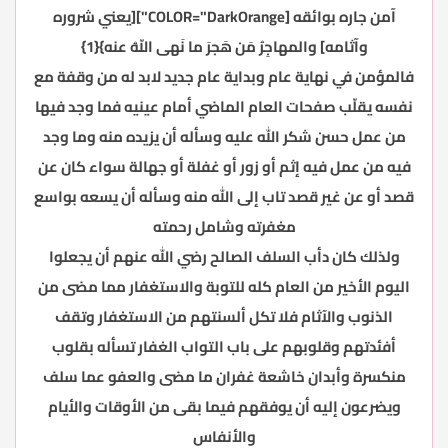
آمن جاره بوائقه [COLOR="DarkOrange"][يعني شروره
وآثامه] والمهاجِرُ مَن هَجرَ ما نَهى اللّهُ عنه}{1}
فالمؤمن في نهاية عام وبداية عام جديد لابد له من وقفة مع
نفسه يقلّب صفحات العام الماضي أمام عينيه فما وجد فيها
من عمل حسن شكر الله عليه وسأله أن يزيده منه وما وجد
فيه من عمل فيه إثم أو زور أو غفلة أو جهالة سواء كان عن
قصد أو عن غير قصد تاب إلى الله منه وسأله أن يسعه بواسع
مغفرته وشامل رحمته
ولذلك كان دأب السلف الصالح رضي الله عنهم أن يجعلوا
اليوم الأخير من العام كله للتوبة والاستغفار مما مضى من
الذنوب والآثام فلا تكل ألسنتهم من الاستغفار وتقف
أفئدتهم وقلوبهم على باب التواب الغفار تسأله بقلوب
منكسرة وأبدان خاشعة غفران ما مضى والعفو عما سلف
ويضرعون إليه أن يوفقهم فيما بقى من الأوقات والأيام
والأنفاس