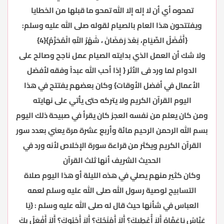
تمحوه أي أن لا إله إلا الله تمحو ما قبلها من الخطايا
ويفتتحون هذا العام بالصيام لقوله صلى الله عليه وسلم:
{أَفْضَلُ الصِّيَامِ، بَعْدَ رَمَضَانَ ، شَهْرُ اللّهِ الْمُحَرَّمُ}{4}
ولا شك أن العمل الذي بدايته الصيام عمل ناجح وصالح على
الدوام لما ورد فى الأثر { إذا أحب الله عبداً وفقه لأفضل
الأعمال في أفضل الأوقات} وكان بعضهم يفتتح في هذا
اليوم القرآن الكريم ولا يتركه حتى يأتي على نهايته
ومن كان يعلم من نفسه العجز كان يقرأ في صبيحة ذلك اليوم
بسم الله الرحمن الرحيم مائة وأربع عشرة مرة يعني بعدد سور
القرآن الكريم ويكثر من قراءة سورة الإخلاص لأنه ورد في
الحديث الشريف أنها ثلث القرآن
وكان كثير منهم يصلي في هذه الليلة أو هذا اليوم صلاة
التسابيح لوصية رسول الله صلى الله عليه وسلم لعمه
العباس في شأنها حيث قال له صلى الله عليه وسلم : {يَا
عَبَّاسُ يَاعَمَّاهُ أَلاَ أُعْطِيكَ؟ أَلاَ أَمْنَحُكَ؟ أَلاَ أَحْبُوكَ؟ أَلاَ أَفْعَلُ بِكَ