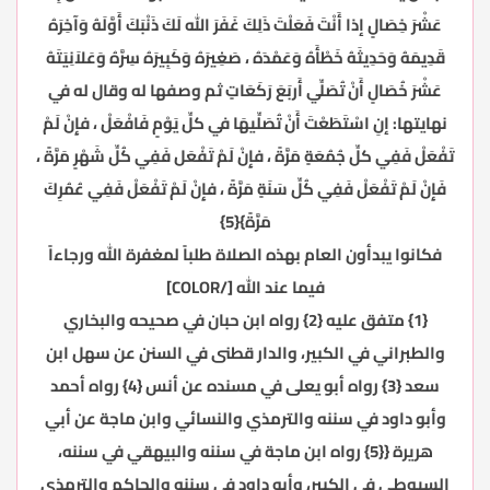
عَشْرَ خِصَالٍ إذا أَنْتَ فَعَلْتَ ذَلِكَ غَفَرَ الله لَكَ ذَنْبَكَ أَوَّلَهُ وَآخِرَهُ
قَدِيمَهُ وَحَدِيثَهُ خَطْأَهُ وَعَمْدَهُ ، صَغِيرَهُ وَكَبِيرَهُ سِرَّهُ وَعَلاَنِيَتَهُ
عَشْرَ خُصَالٍ أَنْ تُصَلِّي أَربَعَ رَكَعَاتٍ ثم وصفها له وقال له في
نهايتها: إنِ اسْتَطَعْتَ أَنْ تُصَلِّيهَا في كلِّ يَوْمٍ فَافْعَلْ ، فإِنْ لَمْ
تَفْعَلْ فَفِي كلِّ جُمُعَةٍ مَرَّةً ، فإِنْ لَمْ تَفْعَل فَفِي كُلِّ شَهْرٍ مَرَّةً ،
فَإِنْ لَمْ تَفْعَلْ فَفِي كُلِّ سَنَةٍ مَرَّةً ، فإِنْ لَمْ تَفْعَلْ فَفِي عُمُرِكَ
مَرَّةً}{5}
فكانوا يبدأون العام بهذه الصلاة طلباً لمغفرة الله ورجاءاً
فيما عند الله [/COLOR]
{1} متفق عليه {2} رواه ابن حبان في صحيحه والبخاري
والطبراني في الكبير، والدار قطنى في السنن عن سهل ابن
سعد {3} رواه أبو يعلى في مسنده عن أنس {4} رواه أحمد
وأبو داود في سننه والترمذي والنسائي وابن ماجة عن أبي
هريرة {{5} رواه ابن ماجة في سننه والبيهقي في سننه،
السيوطي في الكبير، وأبو داود في سننه والحاكم والترمذي