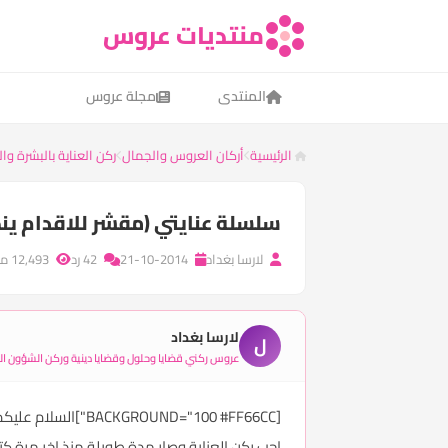
منتديات عروس
المنتدى
مجلة عروس
الرئيسية
أركان العروس والجمال
ركن العناية بالبشرة و
سلسلة عنايتي (مقشر للاقدام ي
لارسا بغداد
21-10-2014
42 رد
12,493 مشاهدة
لارسا بغداد
ل
عروس ركني قضايا وحلول وقضايا دينية وركن الشؤون الأ
[BACKGROUND="100 #FF66CC"]السلام عليكم ورحمة الله وبركاته
احب ركن العناية وصار مدة طويلة منذ اخر مرة كت