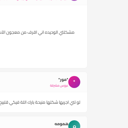
مشكلتي الوحيده اني اقرف من معجون الآسنا
*مور*
*
عروس مشرقة
لو تني اجربها شكلها منيحة بارك اللة فيكي قلبيح
همومه
ه