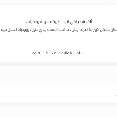
ألف شكر لكي لآرسا طريقه سهله وجميله ..
ن بشكل كبير ما اعرف ليش ، ما احب المسه بيدي حتى ، ويودبك اغسل فيه ا
تسلمي يا غاليه والف شكر للافاده