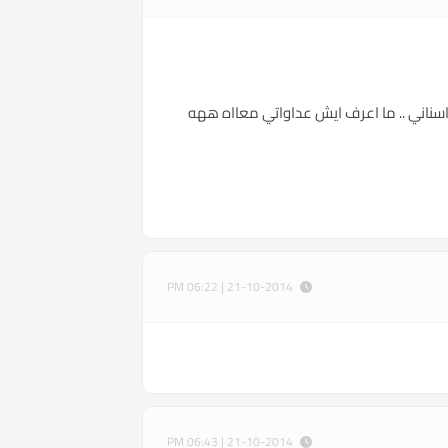
سناني .. ما اعرف ايش عداواتي معااه ههه
21-10-2014 | 06:22 PM
21-10-2014 | 06:43 PM