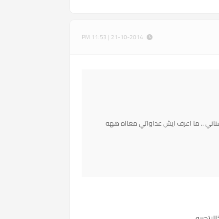
21-10-2014 | 11:53 PM
اني .. ما اعرف ايش عداواتي معااه ههه
لاتحبيه