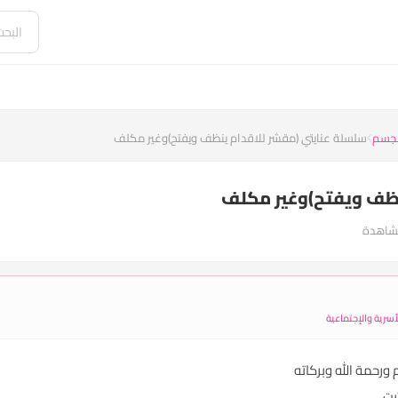
الجسم
سلسلة عنايتي (مقشر للاقدام ينظف ويفتح)وغير مكلف
نظف ويفتح)وغير مكلف
سرية والإجتماعية
بت