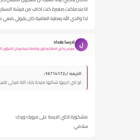
اناعندماكنت صغيرة كنت اخاف من فرشة الاسنان
لذا والدي الله يعطيه العافية كان يقولي ضع
لارسا بغداد
ل
عروس ركني قضايا وحلول وقضايا دينية وركن الشؤون الأ
الايمه /;16714172:
لو تني اجربها شكلها منيحة بارك اللة فيكي قلبي
مشكورة اختي الايمة على مرورك وردك
سلامي