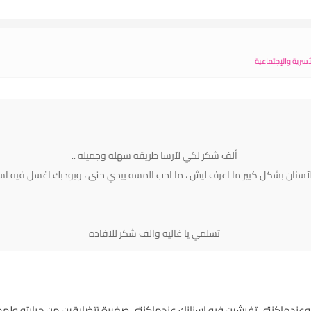
سرية والإجتماعية
ألف شكر لكي لآرسا طريقه سهله وجميله ..
نان بشكل كبير ما اعرف ليش ، ما احب المسه بيدي حتى ، ويودبك اغسل فيه اسن
تسلمي يا غاليه والف شكر للافاده
ار وعندماكنتي تفرشين فيه اسنانك عندماكنتي صغيرة تتضايقين من حرارته ولهذا