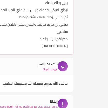
بللي رجلك بالماء
ابدأي افركي قدمك وليس ساقك اي الجزء المخص
ثم اغسلي رجلك بالماء نشفيها جيدا
ضعي اي كريم مرطب والبسي كيس نايلون بقدمك
سلامي
محبتكم لارسا بغداد
[/BACKGROUND]
بنت ذاكـ الأمير
ب
عروس نشيطة
ماشاء الله مرررره بسيطة الله يعطييييك العافيه
إينـانا
إ
عروس مجلس بنات عروس الثقافي وركني العناية بالبشر