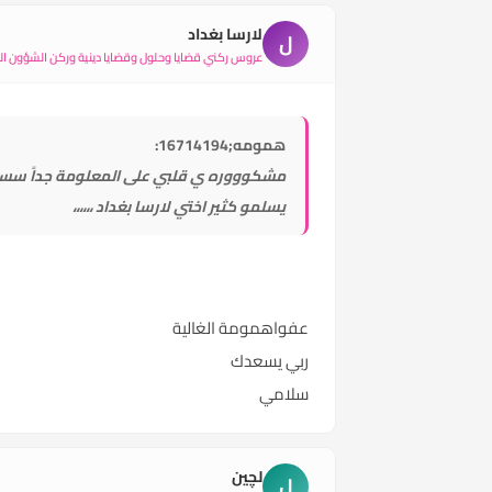
لارسا بغداد
ل
عروس ركني قضايا وحلول وقضايا دينية وركن الشؤون الأ
همومه;16714194:
مشكوووره ي قلبي على المعلومة
جداً سس
يسلمو كثير اختي لارسا بغداد ،،،،،،
عفواهمومة الغالية
ربي يسعدك
سلامي
لچين
ل