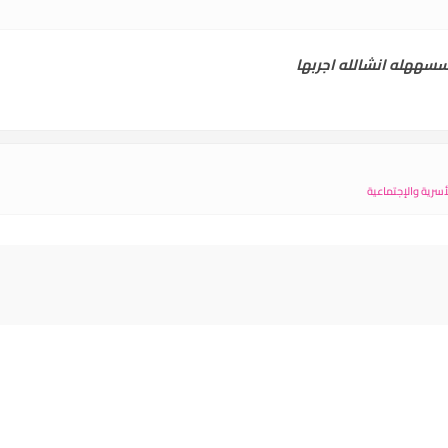
سههله انشالله اجربها
سرية والإجتماعية