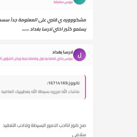
عروس مشرقة
مشكوووره ي قلبي على المعلومة
جداً سسس
يسلمو كثير اختي لارسا بغداد ،،،،،،
لارسا بغداد
ل
عروس ركني قضايا وحلول وقضايا دينية وركن الشؤون الأ
نانووز;16714169:
ماشاء الله مرررره بسيطة الله يعطييييك العافيه
صح نانوز انااحب الامور البسيطة ولااحب التعقيد
سلامي