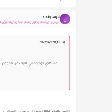
لارسا بغداد
ل
عروس ركني قضايا وحلول وقضايا دينية وركن الشؤون الأ
إينـانا;16714170:
مشكلتي الوحيده اني اقرف من معجون الآس
انااضن يااختي اينانا السبب ان معجون الاسنان ح