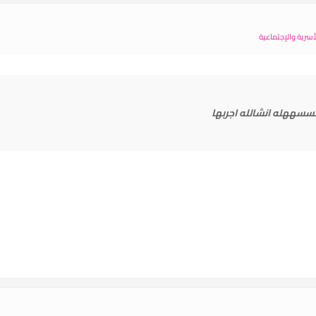
سرية والإجتماعية
سسههله انشالله اجربها