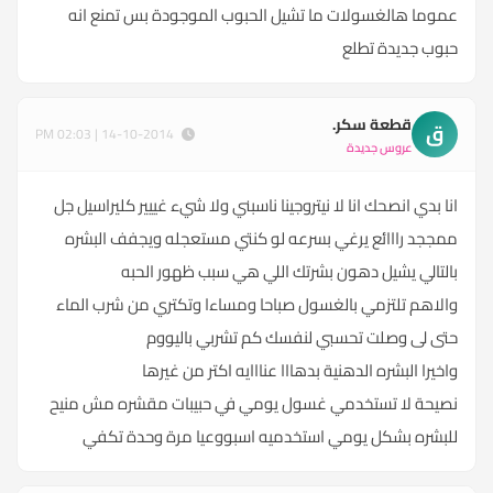
عموما هالغسولات ما تشيل الحبوب الموجودة بس تمنع انه
حبوب جديدة تطلع
قطعة سكر.
ق
14-10-2014 | 02:03 PM
عروس جديدة
انا بدي انصحك انا لا نيتروجينا ناسبني ولا شيء غييير كليراسيل جل
ممججد رااائع يرغي بسرعه لو كنتي مستعجله ويجفف البشره
بالتالي يشيل دهون بشرتك اللي هي سبب ظهور الحبه
والاهم تلتزمي بالغسول صباحا ومساءا وتكتري من شرب الماء
حتى لى وصلت تحسبي لنفسك كم تشربي باليووم
واخيرا البشره الدهنية بدهااا عنااايه اكتر من غيرها
نصيحة لا تستخدمي غسول يومي في حبيبات مقشره مش منيح
للبشره بشكل يومي استخدميه اسبووعيا مرة وحدة تكفي