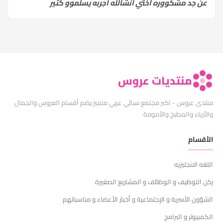
عن جد مشكووره اختي انشالله اجربه يسلموو كثير
منتديات عروس
منتدى عروس - اكبر مجتمع نسائي عربي متميز يضم أقسام العروس والجمال
والأزياء والمطبخ والأمومة
الأقسام
اللغه الانجليزيه
ركن التوظيف و الوظائف و المشاريع الصغيرة
الشؤون الأسرية و الإجتماعية و أخبار الأعضاء و مناسباتهم
الكمبيوتر و البرامج