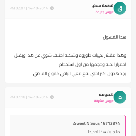
قطعة سكر.
ق
14-10-2014 | 02:07 PM
عروس جديدة
هدا الغسول
وهدا مقشر بحيبات طوروه وشكله اختلف شوي عن هدا ويقلل
احمرار الحبه وحجمها من اول استخدام
بجد هدول اكتر اشي نفع معي الباقي كانو ع الفاضي
همومه
ه
14-10-2014 | 07:18 PM
عروس مشرقة
Sweet N Sour;16712874:
ما جربت هذا تحديدا