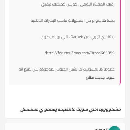
اعرف المقشر اليومي ، كويس كمنظف عميق
طبعا هالانواع من الغسولات تناسب البشرات الدهنية
و تقدري تجربي من Garneir ، اللي بهالموضوع
http://forums.3roos.com/3roos663059/
عموما هالغسولات ما تشيل الحبوب الموجودة بس تمنع انه
حبوب جديدة تطلع
مشكوووره اختي سويت عالنصيحه يسلمو ي عسسسل
همومه