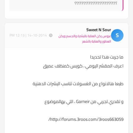
؟؟؟؟؟؟؟؟؟؟؟؟؟؟؟؟؟؟؟؟؟؟؟؟
Sweet N Sour
S
14-10-2014 | 12:13 PM
عروس ركن العناية بالبشرة والجسم وركن
العطور والعناية بالشعر
ما جربت هذا تحديدا
اعرف المقشر اليومي ، كويس كمنظف عميق
طبعا هالانواع من الغسولات تناسب البشرات الدهنية
و تقدري تجربي من Garneir ، اللي بهالموضوع
http://forums.3roos.com/3roos663059/