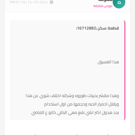
ه
14-10-2014 | 07:19 PM
عروس مشرقة
قطعة سكر.;16712882:
هدا الغسول
وهدا مقشر بحيبات طوروه وشكله اختلف شوي عن هدا
ويقلل احمرار الحبه وحجمها من اول استخدام
بجد هدول اكتر اشي نفع معي الباقي كانو ع الفاضي