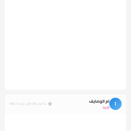
ام الوصايف
ا
28-09-2014 | 01:42 PM
تاجرة