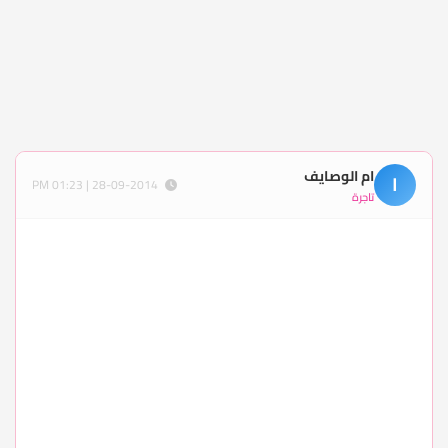
ام الوصايف
ا
28-09-2014 | 01:23 PM
تاجرة