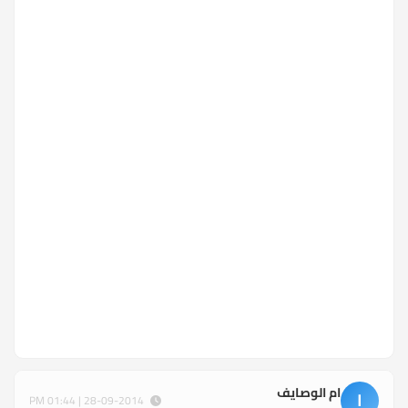
ام الوصايف
ا
28-09-2014 | 01:44 PM