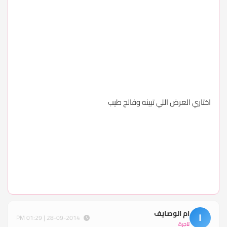
اختاري العرض اللي تبينه وفالج طيب
ام الوصايف
ا
28-09-2014 | 01:29 PM
تاجرة