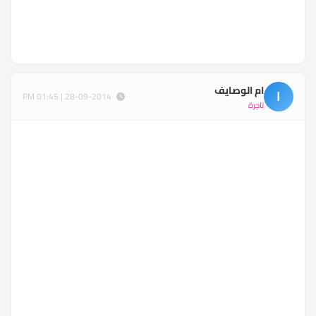
ام الوصايف
ا
28-09-2014 | 01:45 PM
تاجرة