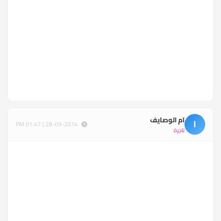
ام الوصايف
ا
28-09-2014 | 01:47 PM
تاجرة