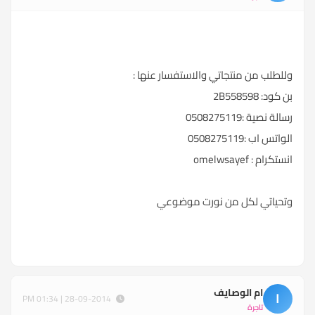
وللطلب من منتجاتي والاستفسار عنها :
بن كود: 2B558598
رسالة نصية :0508275119
الواتس اب :0508275119
انستكرام : omelwsayef
وتحياتي لكل من نورت موضوعي
ام الوصايف
ا
28-09-2014 | 01:34 PM
تاجرة