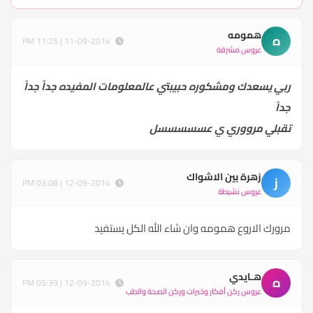
همومه
ه
11-09-2014 | 11:25 PM
عروس مشرقة
ربي يسعدك ومشكوره حبيبتي عالمعلومات المفيده جداً جداً
جداً
تقبلي مرووري ي عسسسسسل
زهرة بين الاشواك
ز
12-09-2014 | 03:08 PM
عروس نشيطة
مرورك الاروع همومه وان شاء الله الكل يستفيد
هـايدي
ه
12-09-2014 | 05:39 PM
عروس ركن أفكار وخبرات وركن الصحة والطب