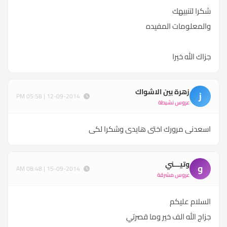
شكرا لتنبيهك
والمعلومات المفيده
جزاك الله خيرا
زهرة بين الاشواك
ز
12-09-2014 | 05:58 PM
عروس نشيطة
اسعدنى مرورك اختى هايدى وشكرا لكى
وتيـــني
و
15-09-2014 | 08:48 AM
عروس مشرقة
السلام عليكم
جزاج الله الف خير وما قصرتي