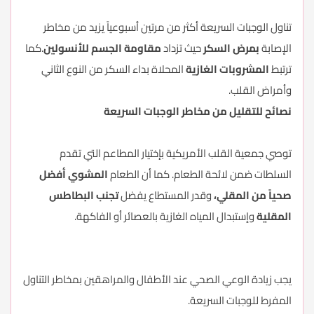
تناول الوجبات السريعة أكثر من مرتين أسبوعياً يزيد من مخاطر
الإصابة
بمرض السكر
حيث تزداد
مقاومة الجسم للأنسولين
.كما
ترتبط
المشروبات الغازية
المحلاة بداء السكر من النوع الثاني
وأمراض القلب.
نصائح للتقليل من مخاطر الوجبات السريعة
توصي جمعية القلب الأمريكية بإختيار المطاعم التي تقدم
السلطات ضمن لائحة الطعام. كما أن الطعام
المشوي أفضل
صحياً من المقلي،
وقدر المستطاع يفضل
تجنب البطاطس
المقلية
وإستبدال المياه الغازية بالعصائر أو الفاكهة.
يجب زيادة الوعي الصحي عند الأطفال والمراهقين بمخاطر التناول
المفرط للوجبات السريعة.