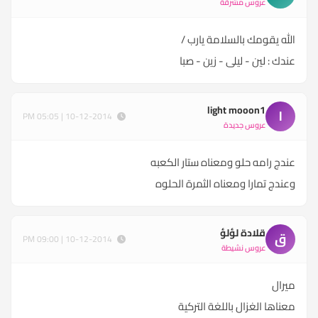
عروس مشرقة
الله يقومك بالسلامة يارب /
عندك : لين - ليلى - زين - صبا
light mooon1
l
10-12-2014 | 05:05 PM
عروس جديدة
عندج رامه حلو ومعناه ستار الكعبه
وعندج تمارا ومعناه الثمرة الحلوه
قلادة لؤلؤ
ق
10-12-2014 | 09:00 PM
عروس نشيطة
ميرال
معناها الغزال باللغة التركية