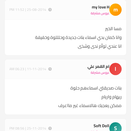
my love H
m
25-08-2014 | 11:52 PM
عروس مشرقة
مسا الخير
وانا كمان بدي اسماء بنات جديدة وحلللوة وخفيفة
انا عندي توأم ندى وشذى
ام القمر علي
ا
11-11-2014 | 06:23 AM
عروس مشرقة
بنات صديقتي اسماءهم حلوة
ريهام واريام
ممكن يعجبك هالاسماء غير مااعرف
Soft Doll
S
25-11-2014 | 08:56 PM