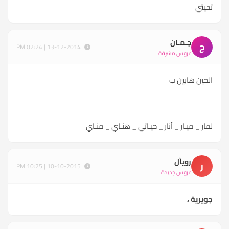
تحيتي
جـمـان
ج
13-12-2014 | 02:24 PM
عروس مشرقة
الحين هابين ب
لمار _ ميـار _ أنار _ حيـاتي _ هنـاي _ منـاي
رويآل
ر
10-10-2015 | 10:25 PM
عروس جديدة
جويريَة ،