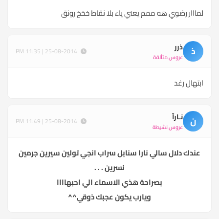
لمااار رضوي هه ممم يعني ياء بلا نقاط خخخ رونق
ذرر
ذ
25-08-2014 | 11:35 PM
عروس متألقة
ابتهال رغد
نـارآ
ن
25-08-2014 | 11:49 PM
عروس نشيطة
عندك دلال سالي نارا سنابل سراب انجي تولين سيرين جرمين
نسرين . . .
بصراحة هذي الاسماء الي احبهاااا
ويارب يكون عجبك ذوقي^^