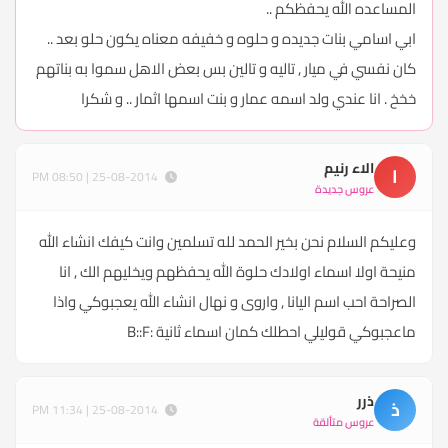
المساعده الله يحفظكم ..
ابي اسامي بنات جديده و حلوه و خفيفه معناه يكون حلو بعد ..
كان نفسي في ميار , تاليه و تالين بس بعض الاهل سموا به بناتهم
خخخ . انا عندي ولد اسمه عمار و بنت اسمها اثمار .. و شكرا
الاء رنيم
ا
25-08-2014 | 08:50 PM
عروس جديدة
وعليكم السلام نحن بخير الحمد لله تسلمين وانت كيفك انشاء الله
منيحة اولا اسماء اولادك حلوة الله يحفظهم ويخليهم الك , انا
الصراحة احب اسم اليانا , واروى و نهال انشاء الله يعجبوكي واذا
ماعجبوكي قوليلي احطلك كمان اسماء ثانية :B::F
ذرر
ذ
25-08-2014 | 11:34 PM
عروس متألقة