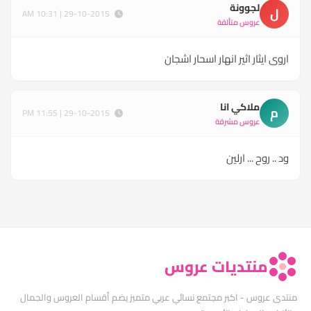
لجوونة
ل
29-10-2015 | 10:31 AM
عروس متألقة
اروى ايثار اثير انهار اسحار اشجان
ملاكي انا
م
29-10-2015 | 11:55 PM
عروس مشرقة
ود .. روح ... ارلين
منتديات عروس
منتدى عروس - اكبر مجتمع نسائي عربي متميز يضم أقسام العروس والجمال