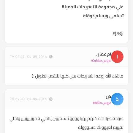
علي مجموعة التسريحات الجميلة
تسلمي ويسلم ذوقك
[/B]
:F
ام عمار .
ا
04-09-2014 | 01:47 PM
عروس مشاركة
ماشاء الله روعه التسريحات بس كلها للشعر الطويل :(
ذرر
ذ
04-09-2014 | 07:48 PM
عروس متألقة
صراحة صراااحة كلهم يهبلوووو تسلمييين يااحلي قمررررررررررر واحلي
تقيييم لعيوونك عسووولة