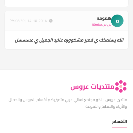
همومه
ه
14-10-2014 | 08:30 PM
عروس مشرقة
الله يسلمكك ي قمرر مشكووره عالرد الجميل ي عسسسل
منتديات عروس
منتدى عروس - اكبر مجتمع نسائي عربي متميز يضم أقسام العروس والجمال
والأزياء والمطبخ والأمومة
الأقسام