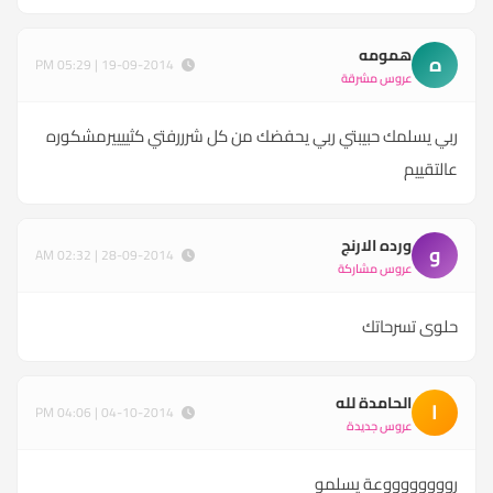
همومه
ه
19-09-2014 | 05:29 PM
عروس مشرقة
ربي يسلمك حبيبتي ربي يحفضك من كل شرررفتي كثييييرمشكوره
عالتقييم
ورده الارنج
و
28-09-2014 | 02:32 AM
عروس مشاركة
حلوى تسرحاتك
الحامدة لله
ا
04-10-2014 | 04:06 PM
عروس جديدة
رووووووووعة يسلمو