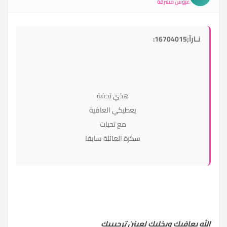
عروس مشرقة
نـارآ;16704015:
هذي تحفة
يعطيكي العافية
مع تحيات
سكرة العائلة سابقا
الله يعافيك ويخليك لعينن ترجيييك