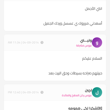
انتي الأجمل
أسعدني مررروك ي عسسل وردك الجميل
وتيـــني
و
04-09-2014 | 11:34 AM
عروس مشرقة
السلام عليكم
حبيتهم صراحه بسيطات وحق البيت بعد
لچين
ل
04-09-2014 | 12:40 PM
عروس ركن المطبخ والمائدة
[B]شكرا لكي همومه