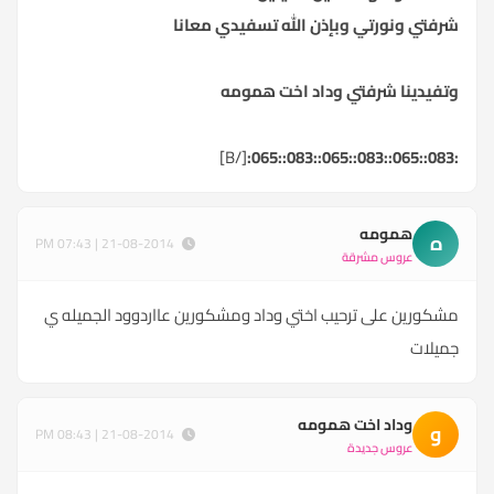
شرفتي ونورتي وبإذن الله تسفيدي معانا
وتفيدينا شرفتي وداد اخت همومه
[/B]
:083::065::083::065::083::065:
همومه
ه
21-08-2014 | 07:43 PM
عروس مشرقة
مشكورين على ترحيب اختي وداد ومشكورين عااردوود الجميله ي
جميلات
وداد اخت همومه
و
21-08-2014 | 08:43 PM
عروس جديدة