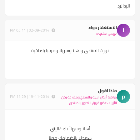
الردالرد
الاستغفار دواء
ا
02-09-2014 | 05:11 PM
عروس مشاركة
نورت المنتدى واهلا وسهلا ومرحبا بك اخية
ماذا اقول
م
19-11-2014 | 11:29 PM
مراقبة أركان البيت والمطبخ ومشرفة ركن
الأزياء ، عضو فريق التطوير بالمنتدى
أهلا وسهلاً بكِ غاليتي
سعداء بانضمامك معنا