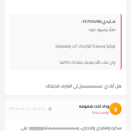
هـايدي;16703498:
اهلًا وسهلا فيك
نورتينا وسعدنا لتواجدك انت وهمومه
وان شاء الله يعجبك منتدانا داااائما
هل أبك ي عسسسسسل لي الشرف فديتكك
وداد اخت همومه
و
21-08-2014 | 08:46 PM
عروس جديدة
سكره وهايدي ولججين،، يسسسسسسسسلموووووو على