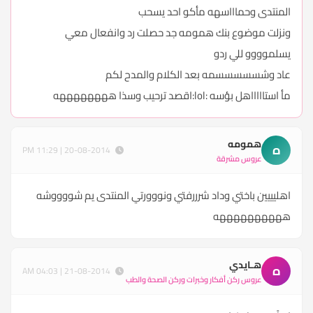
المنتدى وحماااسهه مأكو احد يسحب
ونزلت موضوع بنك همومه جد حصلت رد وانفعال معي
يسلموووو للي ردو
عاد وشسسسسسمه بعد الكلام والمدح لكم
مأ استاااااهل بؤسه :lol:اقصد ترحيب وسذا ههههههههه
همومه
ه
20-08-2014 | 11:29 PM
عروس مشرقة
اهليييين باختي وداد شرررفتي ونووورتي المنتدى يم شووووشه
ههههههههههه
هـايدي
ه
21-08-2014 | 04:03 AM
عروس ركن أفكار وخبرات وركن الصحة والطب