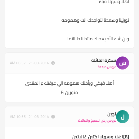
اهلًا وسهلا فيك
نورتينا وسعدنا لتواجدك انت وهمومه
وان شاء الله يعجبك منتدانا داااائما
سكرة العائلة
س
21-08-2014 | 06:57 AM
عروس مبدعة
أهلا فيكي وبأختك همومه الي عرفتك ع المنتدى
منورين :F
لچين
ل
21-08-2014 | 10:55 AM
عروس ركن المطبخ والمائدة
[B]اهلا وسهلا اختين غاليتين