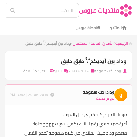
منتديات عروس
المنتدى
مجلة عروس
الرئيسية
الأركان العامة
الاستقبال
وداد بين أيديكم ً، ًً طبق طبق
وداد بين أيديكم ً، ًً طبق طبق
وداد اخت همومه
20-08-2014
10 رد
1,715 مشاهدة
وداد اخت همومه
و
20-08-2014 | 10:48 PM
عروس جديدة
مرحبااااا حريم كيفكم ي مال العرس
أعرفكم بنفسي رغم الننننك يكفي هع هههههه:lol:
معكم وداد حبيت المنتدى من كلام همومه تمدح انفعال