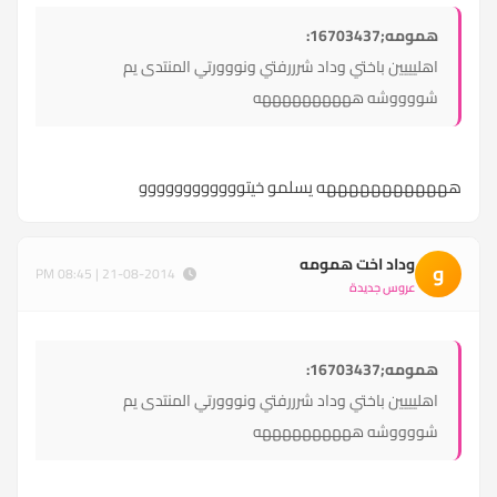
همومه;16703437:
اهليييين باختي وداد شرررفتي ونووورتي المنتدى يم
شووووشه ههههههههههه
ههههههههههههه يسلمو خيتوووووووووووو
وداد اخت همومه
و
21-08-2014 | 08:45 PM
عروس جديدة
همومه;16703437:
اهليييين باختي وداد شرررفتي ونووورتي المنتدى يم
شووووشه ههههههههههه