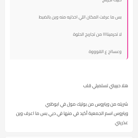
بس ما عرفت المكان اللي اخذتيه منه وين بالضبط
لا تحرميناااا من تجاربج الحلوة
وعسااج ع القوووة
هلا حبيبتي تسلميلي قلب
شريته من ويتروس من بوتيك مول في ابوظبي
ويتروس اسم الجمعية أكيد في منها في دبي بس ما اعرف وين
عذريني