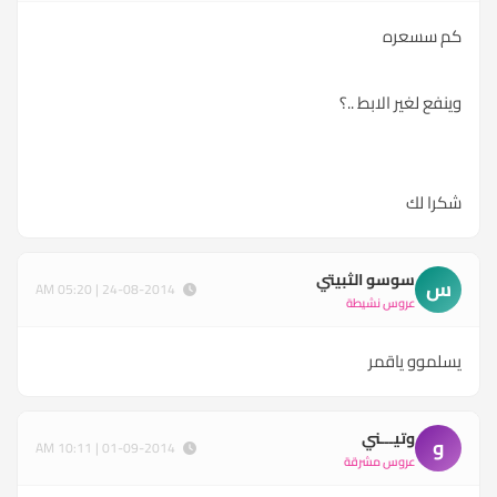
كم سسعره
وينفع لغير الابط ..؟
شكرا لك
سوسو الثبيتي
س
24-08-2014 | 05:20 AM
عروس نشيطة
يسلموو ياقمر
وتيـــني
و
01-09-2014 | 10:11 AM
عروس مشرقة