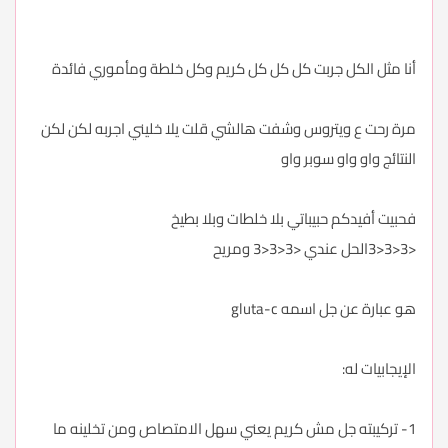
أنا مثل الكل جربت كل كل كل كريم وكل خلطة ومأموري فائدة
مرة رحت ع ويتروس وشفت هالشي قلت يلا خليني اجربه لكن لكن
النتائج واو واو سوبر واو
فحبيت أفيدكم حبيباتي بلا خلطات وبلا بطيخ
<3<3<3الحل عندي <3<3<3 ومريح
هو عبارة عن جل اسمه gluta-c
الإيجابيات له:
1- تركيبته جل مش كريم يعني سهل الامتصاص ومن تخلينه ما