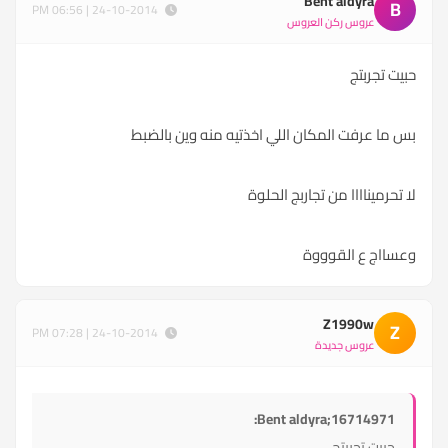
Bent aldyra
B
24-10-2014 | 06:56 PM
عروس ركن العروس
حبيت تجربتج
بس ما عرفت المكان اللي اخذتيه منه وين بالضبط
لا تحرميناااا من تجاربج الحلوة
وعسااج ع القوووة
Z1990w
Z
24-10-2014 | 07:28 PM
عروس جديدة
Bent aldyra;16714971:
حبيت تجربتج