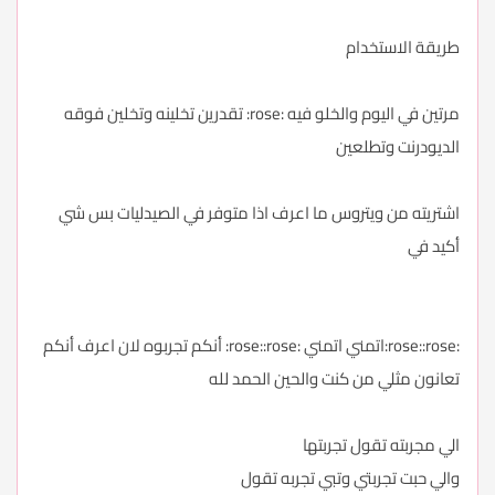
طريقة الاستخدام
مرتين في اليوم والخلو فيه :rose: تقدرين تخلينه وتخلين فوقه
الديودرنت وتطلعين
اشتريته من ويتروس ما اعرف اذا متوفر في الصيدليات بس شي
أكيد في
:rose::rose:اتمني اتمني :rose::rose: أنكم تجربوه لان اعرف أنكم
تعانون مثلي من كنت والحين الحمد لله
الي مجربته تقول تجربتها
والي حبت تجربتي وتبي تجربه تقول