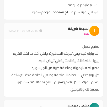
السلام عليكم والرحمه
بس ابي اعرف كم صار لج تستخدمينه وكم سعره
السيدة شريفة
ا
05-09-2014 | 02:11 AM
تاجرة
منتوج جميل
الله يبارك فيك وفي تجربتك المذكورة، ولكل أخت ما لقت الكريم
إليها الخلطة القالية المثثالية في تبييض الابط
عصير نصف ليمونة وملعقة كبية من الجليسوليد
كل يوم خذي لك حماما للمنطقة وضعي الخلطة مدة ربع ساعة
يمكن الفرك بشكل ناعم وسترين النتائج بعدها كيف ستكون
مرضية لك وبالتوفيق
عشقي عييونك