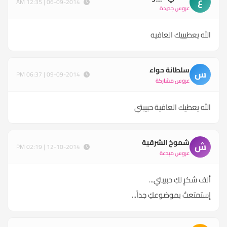
ع
06-09-2014 | 12:35 AM
عروس جديدة
الله يعطيييك العافيه
سلطانة حواء
س
09-09-2014 | 06:37 PM
عروس مشاركة
الله يعطيك العافية حبيبتي
شموخ الشرقية
ش
12-10-2014 | 02:19 PM
عروس مبدعة
ألف شكرٍ لكِ حبيبتي...
إستمتعتُ بموضوعكِ جداً...