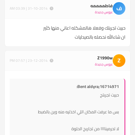
فاطممممه
ف
31-10-2014 | 03:39 AM
عروس جديدة
حبيت تجربتك وفعلا هالمشكله اعاني منها كثير
ان شاءالله نحصله بالصيدليات
Z1990w
Z
23-12-2014 | 07:57 PM
عروس جديدة
Bent aldyra;16714971:
حبيت تجربتج
بس ما عرفت المكان اللي اخذتيه منه وين بالضبط
لا تحرميناااا من تجاربج الحلوة