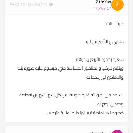
Z1990w
Z
12-10-2014 | 03:10 PM
عروس جديدة
مرحبا بنات
سوري ع التأخير في الرد
سعره بحدود الأربعين درهم
وينفع للركب والمناطق الحساسة حتي مرسوم عليه صورة بنت
والأماكن الي ينحط له
استخدامي له والله فترة طويلة بس كل شهر شهرين اقطعه
وبعدين ارجع له
خصوصا هالمنطقة يبيلها دايما عناية وترطيب