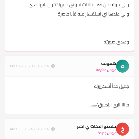
والي جربته من بعد ماقلت تجربتي خليها تقول رايها هني
والي عندها اي استفسار عنه فأنا حاضرة
وهذي صورته
همومه
ه
23-08-2014 | 07:40 PM
عروس مشرقة
جميل جداً أشكررررك
جاااااااري التطبيق ً،،،،،،،،
خلصتو النكات ي انتم
خ
24-08-2014 | 03:39 AM
عروس جديدة