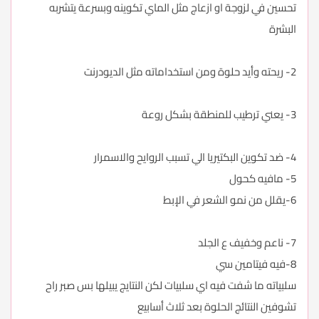
تحسين في لزوجة او ازعاج مثل الماي تكوينه وبسرعة يتشربه
البشرة
2- ريحته وأيد حلوة ومن استخداماته مثل الديودرنت
3- يعني ترطيب للمنطقة بشكل روعة
4- ضد تكوين البكتيريا الي تسبب الروايح والاسمرار
5- مافيه كحول
6-يقلل من نمو الشعر في الإبط
7- ناعم وخفيف ع الجلد
8-فيه فيتامين سي
سلبياته ما شفت فيه اي سلبيات لكن النتايج يبيلها بس صبر راح
تشوفين النتائج الحلوة بعد ثلاث أسابيع