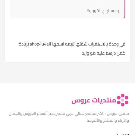
وعسااج ع القوووة
في وحدة بالاستغراب شفتها تبيعه اسمها shop4u4all بزيادة
كمن درهم عليه مو وايد
منتديات عروس
منتدى عروس - اكبر مجتمع نسائي عربي متميز يضم أقسام العروس والجمال
والأزياء والمطبخ والأمومة