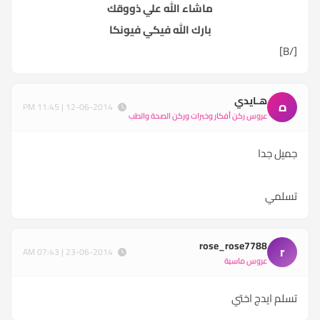
ماشاء الله علي ذووقك
بارك الله فيكي فيونكا
[/B]
هـايدي
ه
12-06-2014 | 11:45 PM
عروس ركن أفكار وخبرات وركن الصحة والطب
جميل جدا
تسلمي
rose_rose7788
r
23-06-2014 | 07:43 AM
عروس ماسية
تسلم ايدج اختي