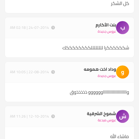
كل الشكر
بنت الأكارم
ب
24-07-2014 | 02:18 AM
عروس جديدة
شككككككرا للللللللككككككككك
وداد اخت همومه
و
22-08-2014 | 10:05 AM
عروس جديدة
واااااااااااااااااااوووووو ذذذذذوق
شموخ الشرقية
ش
12-10-2014 | 11:26 AM
عروس مبدعة
ماشاء الله