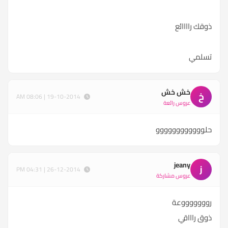
ذوقك راااائع
تسلمي
خش خش
خ
19-10-2014 | 08:06 AM
عروس رائعة
حلوووووووووووو
jeany
j
26-12-2014 | 04:31 PM
عروس مشاركة
روووووووعة
ذوق راااقي