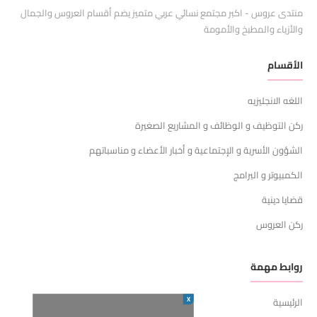
منتدى عروس - اكبر مجتمع نسائي عربي متميز يضم أقسام العروس والجمال
والأزياء والمطبخ والأمومة
الأقسام
اللغه الانجليزيه
ركن التوظيف و الوظائف و المشاريع الصغيرة
الشؤون الأسرية و الإجتماعية و أخبار الأعضاء و مناسباتهم
الكمبيوتر و البرامج
قضايا دينية
ركن العروس
روابط مهمة
X
الرئيسية