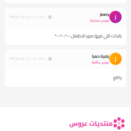
jeany
j
26-12-2014 | 04:33 PM
عروس مشاركة
بالذات اللي فيها صور الاطفال :-^:-^:-^
زهرة حمرا
ز
31-12-2014 | 09:36 PM
عروس متألقة
رااائع
منتديات عروس