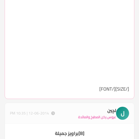
[/SIZE][/FONT]
لچين
ل
12-06-2014 | 10:35 PM
عروس ركن المطبخ والمائدة
[B]براويز جميلة