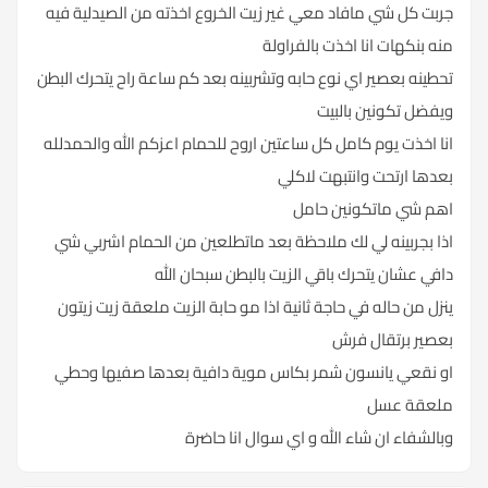
جربت كل شي مافاد معي غير زيت الخروع اخذته من الصيدلية فيه
منه بنكهات انا اخذت بالفراولة
تحطينه بعصير اي نوع حابه وتشربينه بعد كم ساعة راح يتحرك البطن
ويفضل تكونين بالبيت
انا اخذت يوم كامل كل ساعتين اروح للحمام اعزكم الله والحمدلله
بعدها ارتحت وانتبهت لاكلي
اهم شي ماتكونين حامل
اذا بجربينه لي لك ملاحظة بعد ماتطلعين من الحمام اشربي شي
دافي عشان يتحرك باقي الزيت بالبطن سبحان الله
ينزل من حاله في حاجة ثانية اذا مو حابة الزيت ملعقة زيت زيتون
بعصير برتقال فرش
او نقعي يانسون شمر بكاس موية دافية بعدها صفيها وحطي
ملعقة عسل
وبالشفاء ان شاء الله و اي سوال انا حاضرة