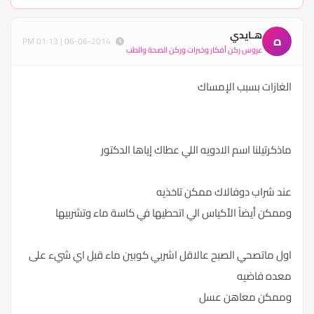
هـايدي
ه
06-06-2014 | 01:13 PM
عروس ركن أفكار وخبرات وركن الصحة والطب
الغازات بسبب الإمساك
ماذكرتيلنا اسم الادويه اللي عطاك إياها الدكتور
عند شراب دوفالاك ممكن تاخذيه
وممكن أيضاً الأكياس الي اتحطيها في كاسة ماء وتشربيها
اول ماتصحي الصبح عالاقل اشربي كوبين ماء قبل اي شيء على
معده فاضيه
وممكن معاهن عسل