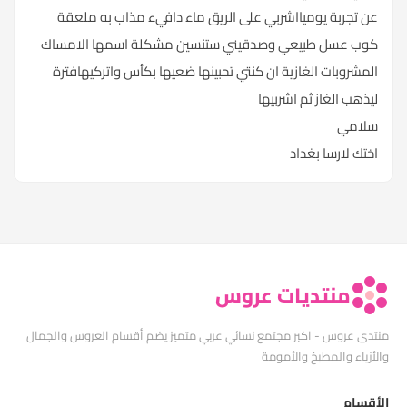
عن تجربة يوميااشربي على الريق ماء دافيء مذاب به ملعقة
كوب عسل طبيعي وصدقيني ستنسين مشكلة اسمها الامساك
المشروبات الغازية ان كنتي تحبينها ضعيها بكأس واتركيهافترة
ليذهب الغاز ثم اشربيها
سلامي
اختك لارسا بغداد
منتديات عروس
منتدى عروس - اكبر مجتمع نسائي عربي متميز يضم أقسام العروس والجمال
والأزياء والمطبخ والأمومة
الأقسام