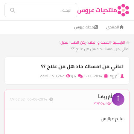
منتديات عروس
المنتدى
مجلة عروس
الرئيسية
الصحة و الطب
ركن الطب البديل
اعاني من امساك حاد هل من علاج ؟؟
اعاني من امساك حاد هل من علاج ؟؟
أُمْ رِيِمَـآ
06-06-2014
6 رد
9,242 مشاهدة
أُمْ رِيِمَـآ
أ
06-06-2014 | 02:52 AM
عروس جديدة
سلام عراايس