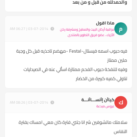
والحمدلله من قبل و من بعد
ماذا اقول
م
03-07-2014 | 06:27 AM
مراقبة أركان البيت والمطبخ ومشرفة ركن
الأزياء ، عضو فريق التطوير بالمنتدى
فيه حبوب اسمه فيستال-Festal -مهضم تاحذيه قبل كل وجبة
ملين ممتاز
وفيه للنفخة حبوب الفحم ممتازة اسألي عنه في الصيدليات
تناولي كميه كبيرة من الخضار
كياآن إآنســـاآنـــة
ك
03-07-2014 | 08:26 AM
عروس مبدعة
سلامتك ماتشوفين شر انا جتني فترة كان معي امساك بفترة
النفاس