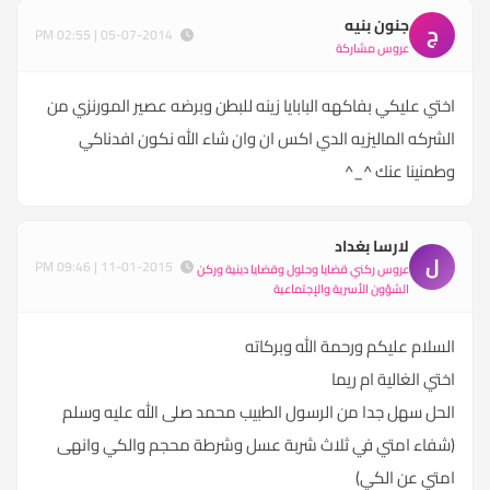
جنون بنيه
ج
05-07-2014 | 02:55 PM
عروس مشاركة
اختي عليكي بفاكهه البابايا زينه للبطن وبرضه عصير المورنزي من
الشركه الماليزيه الدي اكس ان وان شاء الله نكون افدناكي
وطمنينا عنك ^_^
لارسا بغداد
ل
11-01-2015 | 09:46 PM
عروس ركني قضايا وحلول وقضايا دينية وركن
الشؤون الأسرية والإجتماعية
السلام عليكم ورحمة الله وبركاته
اختي الغالية ام ريما
الحل سهل جدا من الرسول الطبيب محمد صلى الله عليه وسلم
(شفاء امتي في ثلاث شربة عسل وشرطة محجم والكي وانهى
امتي عن الكي)