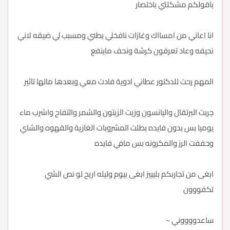
باقولكم مشكلتي باختصار
انا اعاني من امسااك وغازات نافخلي بطني ومسبب لي ضيقه لاني
نحيفه وعاد تعرفون كرشة ونحف ماينفع
المهم رحت للدكتور عطاني ادوية فادت معي وبعدها مالها تاثير
جربت البرتقال واليانسون وزيت الزيتون والشمر والتفاح واشرب ماء
يوميا بس بدون فايده بطلت المشروبات الغازية والقهوه والشاي
وحففت الرز والمكرونه بس مافي فايده
ابغى من تجاربكم بليييز ابغى بيوم وليله اريح لو نص الشي
تكفووون
ساعدووووني ~