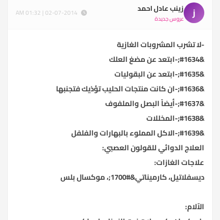
زينب عادل احمد
ز
02-07-2014 | 01:32 AM
عروس جديدة
-لا تشرب المشروبات الغازية
&#1634;-ابتعد عن مضغ العلك
&#1635;-ابتعد عن البقوليات
&#1636;-ان كانت منتجات الحليب تؤذيك فتجنبها
&#1637;-أيضاً البصل والملفوف
&#1638;-المخللات
&#1639;-الاكل المملوء بالبهارات والفلفل
العلاج الدوائي للقولون العصبي:
علاجات الغازات:
ديسفلاتيل، كارميناتي&#1700;، موكسال بلس
الآلام: