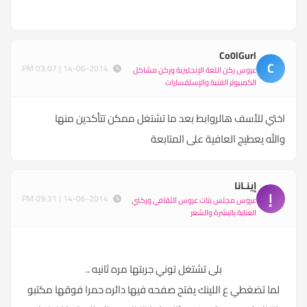
Co0lGurl
C
14-06-2014 | 03:07 PM
عروس ركن اللغة الإنجليزية وركن مشاكل
الكمبيوتر الفنية والإستفسارات
اختي للأسف هالروابط بعد ما تشتغل ممكن تتأكدين منها
والله يعطيج العافية على المتابعة
إينـانا
إ
14-06-2014 | 09:31 PM
عروس مجلس بنات عروس الثقافي وركني
العناية بالبشرة والشعر
بلى تشتغل توني جربتها مره ثانيه ..
لما تضغطي ع اللينك يفتح صفحه فيها دائره حمرا فوقها مكتبو