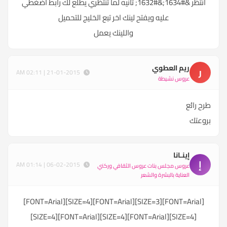
انتظر &#1634;&#1632; ثانيه لما تنتظري يطلع لك رابط اضغطي
عليه ويفتح لينك اخر تبع الخليج للتحميل
واللينك يعمل
ريم العطوي
ر
21-01-2015 | 02:11 AM
عروس نشيطة
طرح رائع
بروعتك
إينـانا
إ
06-02-2015 | 01:14 AM
عروس مجلس بنات عروس الثقافي وركني
العناية بالبشرة والشعر
[FONT=Arial][SIZE=3][FONT=Arial][SIZE=4][FONT=Arial]
[SIZE=4][FONT=Arial][SIZE=4][FONT=Arial][SIZE=4]