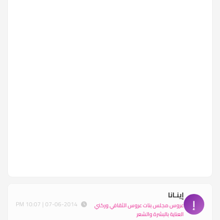
إينـانا
إ
07-06-2014 | 10:07 PM
عروس مجلس بنات عروس الثقافي وركني
العناية بالبشرة والشعر