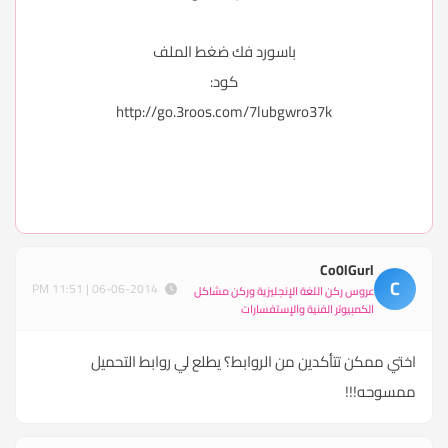
باسورد فك ضغط الملف
كود:
http://go.3roos.com/7lubgwro37k
Co0lGurl
C
06-06-2014 | 11:51 PM
عروس ركن اللغة الإنجليزية وركن مشاكل
الكمبيوتر الفنية والإستفسارات
اختي ممكن تتأكدين من الروابط؟ يطلع لي روابط التحميل
ممسوحه!!!