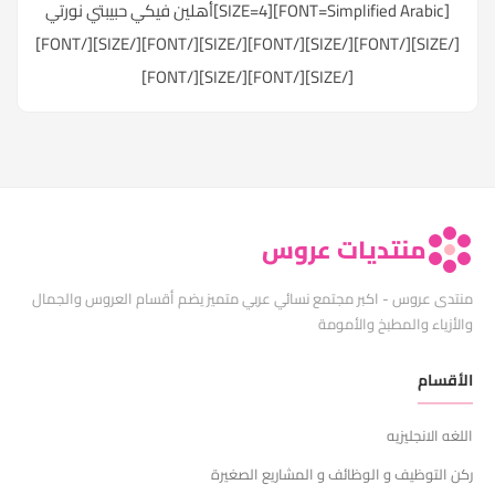
[FONT=Simplified Arabic][SIZE=4]أهلين فيكي حبيبتي نورتي
[/SIZE][/FONT][/SIZE][/FONT][/SIZE][/FONT][/SIZE][/FONT]
[/SIZE][/FONT][/SIZE][/FONT]
منتديات عروس
منتدى عروس - اكبر مجتمع نسائي عربي متميز يضم أقسام العروس والجمال
والأزياء والمطبخ والأمومة
الأقسام
اللغه الانجليزيه
ركن التوظيف و الوظائف و المشاريع الصغيرة