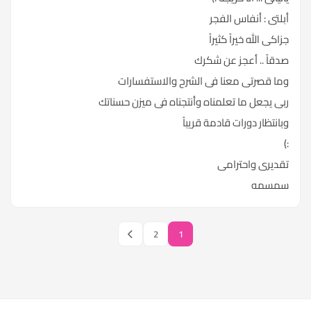
أبلتى : أنفاس الفجر
جزاكى الله خيراً كثيراً
صدقاً .. أعجز عن شكرك
وما قصرتى معنا فى الشرح والاستفسارات
ربى يجعل ما تعلمناه وأنتجناه فى ميزن حسناتك
وبانتظار دورات قادمة قريباً
:)
تقديرى واحترامى
سمسمه
2
1