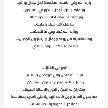
بارك الله وفي أناملكِ المفسحة لكل جمال ورائع..
وبنقاوتكِ نثرتِ أجمل البذور في المنتدى..
وبروعتكِ أسعدتِ أطيب الأخوات هنا ...
ما شاء الله عليكِ يا طيبة..
وباركَ الله فيكِ وفي ما قدمته...
وما تقدمينه من روعة وجمال وإزهار بين الجدران...
فلا تحرمينا هذا الرونق غاليتي..
ااخواتي الفائزات،
بارك الله فيكن وفي جهودكن بالتعلم..
وجعل ماا تعلمتن في ميزان حسناتكن...
ونشرتن به الدين والخير والرسالة الطيبة..
كما بحول الله عز وجل كانت الهداية على العديد بمشاهدة
اعمالكن الدعوية والتحسيسية...