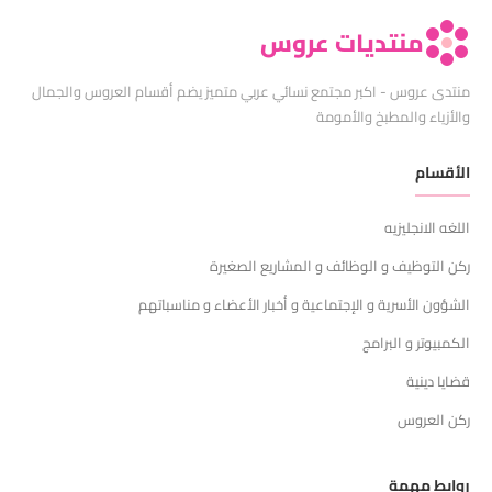
منتديات عروس
منتدى عروس - اكبر مجتمع نسائي عربي متميز يضم أقسام العروس والجمال
والأزياء والمطبخ والأمومة
الأقسام
اللغه الانجليزيه
ركن التوظيف و الوظائف و المشاريع الصغيرة
الشؤون الأسرية و الإجتماعية و أخبار الأعضاء و مناسباتهم
الكمبيوتر و البرامج
قضايا دينية
ركن العروس
روابط مهمة