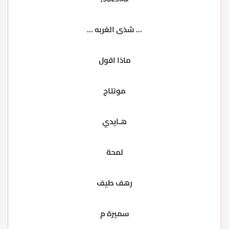
... شذى الغربه ...
ماذا اقول
مونتاج
هـايدي
لمحة
رهف طيف
سميرة م