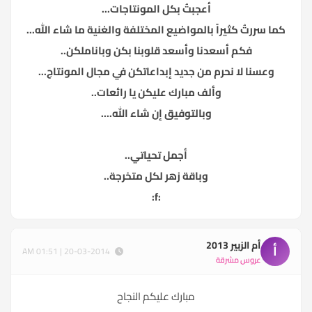
أعجبتُ بكل المونتاجات...
كما سررتُ كثيراً بالمواضيع المختلفة والغنية ما شاء الله...
فكم أسعدنا وأسعد قلوبنا بكن وباناملكن..
وعسنا لا نحرم من جديد إبداعاتكن في مجال المونتاج...
وألف مبارك عليكن يا رائعات..
وبالتوفيق إن شاء الله....
أجمل تحياتي..
وباقة زهر لكل متخرجة..
:f:
أم الزبير 2013
أ
20-03-2014 | 01:51 AM
عروس مشرقة
مبارك عليكم النجاح