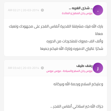
... شذى الغربه ...
.
20-03-2014 | 02:21 AM
عروس ركن المطبخ و المائدة
بارك الله فيك مشرفتنا القديرة أنفاس الفجر على مجهودك وتعبك
معانا
وألف الف مبروك للمتخرجات من الدوره
شكرًا غاليتي الاموره وَبَارِكْ الله فيكم جميعا
رهف طيف
ر
20-03-2014 | 03:40 AM
عروس ركن السفر والسياحة ، عروس عروس
وعليكم السلام ورحمة الله وبركاته
جزاك الله خير استاذتي أنفاس الفجر ...