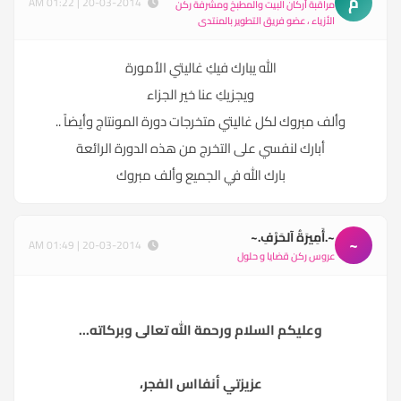
م
20-03-2014 | 01:22 AM
مراقبة أركان البيت والمطبخ ومشرفة ركن
الأزياء ، عضو فريق التطوير بالمنتدى
الله يبارك فيكِ غاليتي الأمورة
ويجزيكِ عنا خير الجزاء
وألف مبروك لكل غاليتي متخرجات دورة المونتاج وأيضاً ..
أبارك لنفسي على التخرج من هذه الدورة الرائعة
بارك الله في الجميع وألف مبروك
~.أَمِيرَةُ آلحَرْفِ.~
~
20-03-2014 | 01:49 AM
عروس ركن قضايا و حلول
وعليكم السلام ورحمة الله تعالى وبركاته...
عزيزتي أنفااس الفجر،