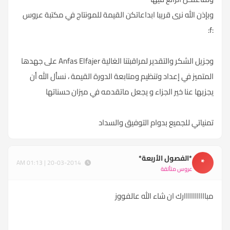
وبإذن الله نرى قريبا ابداعاتكن القيمة للمونتاج في مكتبة عروس
:f:
وجزيل الشكر والتقدير لمراقبتنا الغالية Anfas Elfajer على جهدها
المتميز في إعداد وتنظيم ومتابعة الدورة القيمة ، نسأل الله أن
يجزيها عنا خير الجزاء و يجعل ماتقدمه في ميزان حسناتها
تمنياتي للجميع بدوام التوفيق والسداد
*الفصول الأربعة*
*
20-03-2014 | 01:13 AM
عروس متألقة
مبااااااااااارك ان شاء الله عالفووز