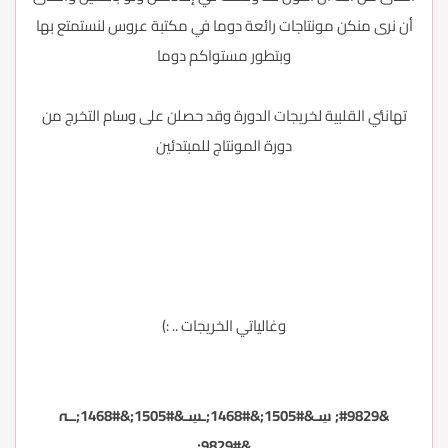
أن نرى منكن مونتاجات رائعة دوما في مكتبة عروس لنستمتع بها
وبتطور مستواكم دوما
تهانئي القلبية لخريجات الدورة وقد حصلن على وسام التخرج من
دورة المونتاج للمبتدئين
وغالياتي الخريجات .. :)
&#9829; سِـ&#1505;&#1468;ـسِـ&#1505;&#1468;ــہ
&#9829;