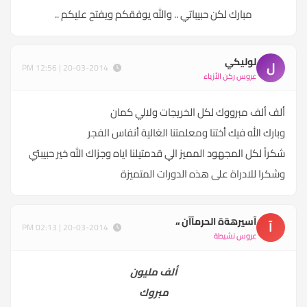
مبارك لكن حبيباتي .. والله يوفقكم ويفتح عليكم ..
لوليكي
ل
20-03-2014 | 12:56 PM
عروس ركن الأزياء
ألف ألف مبرووك لكل الخريجات ولالي كمان
وبارك الله فيك أختنا ومعلمتنا الغالية أنفاس الفجر
شكراً لكل المجهود المميز الي قدمتيلنا اياه وجزاك الله خير حبيبتي
وشكرا للادراة على هذه الدورات المتميزة
آسيرهةة الحرمآآن ،،
آ
20-03-2014 | 02:13 PM
عروس نشيطة
ألف مليون
مبروك