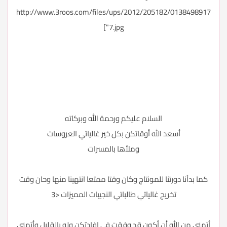
http://www.3roos.com/files/ups/2012/205182/0138498917
7.jpg"]
السلام عليكم ورحمة الله وبركاته
أسعد الله أوقاتكن بكل خير غالياتي العروسات
وملأها بالمسرات
كما بدأنا دورتنا للمونتاج وكان وقتا ممتعا انتهينا منها وحان وقت
تخريج غالياتي طالباتي النجيبات المميزات <3
أتمنى من الله أن أكون قد وفقت في إفادتكن ولو بالقليل وأتمنى