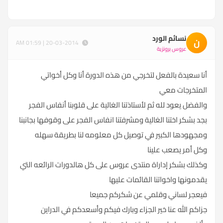
نسائم الورد
ن
20-03-2014 | 01:59 AM
عروس برونزية
أنا سعيدة بالفعل لتخرجي من هذه الدورة أنا وكل أخواتي
المتخرجات معي
والفضل يعود لله ثم لأستاذتنا الغالية على قلوبنا أنفاس الفجر
بجد بشكر اختنا الغالية ومشرفتنا انفاس الفجر على وقوفها بجانبنا
ومجهودها الكبير في توصيل كل معلومه لنا بطريقة سهله
وكل أمر يصعب علينا
وكذلك بشكر إداراة منتدى عروس على كل هالدورات الرائعه التي
يقدمونها واخواتنا القائمات عليها
فيعجر لساني وقلمي عن شكركم جميعا
جزاكم الله عنا خير الجزاء وبارك فيكم وأسعدكم في الدراين