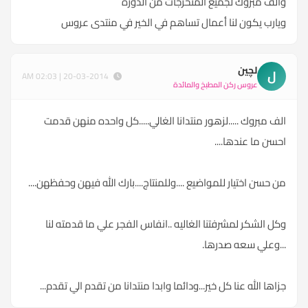
وألف مبروك لجميع المتخرجات من الدورة
ويارب يكون لنا أعمال تساهم في الخير في منتدى عروس
لچين
ل
20-03-2014 | 02:03 AM
عروس ركن المطبخ والمائدة
الف مبروك .....لزهور منتدانا الغالي.....كل واحده منهن قدمت
احسن ما عندها....
من حسن اختيار للمواضيع ....وللمنتاج....بارك الله فيهن وحفظهن....
وكل الشكر لمشرفتنا الغاليه ..انفاس الفجر علي ما قدمته لنا
...وعلي سعه صدرها.
جزاها الله عنا كل خير...ودائما وابدا منتدانا من تقدم الي تقدم...