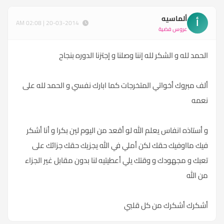
ألماسيه
أ
20-03-2014 | 02:08 AM
عروس فضية
الحمد لله و الشكر لله إننا وصلنا و إجتزنا الدوره بنجاح
ألف مبروك أخواتي المتخرجات كما ابارك نفسي و الحمد لله على
نعمه
و أستاذه انفاس يعلم الله لو أقعد من اليوم لين بكرا و أنا أشكر
فيك مااوفيك حقك لكن أملي في الله يجزيك حقك جزائك على
تعبك و مجهودك و وقتك يلي أعطيتيه لنا بدون مقابل غير الجزاء
من الله
أشكرك أشكرك من كل قلبي