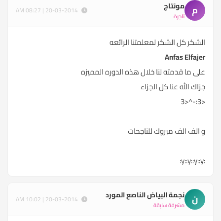
مونتاج
م
20-03-2014 | 08:27 AM
تاجرة
الشكر كل الشكر لمعلمتنا الرائعه
Anfas Elfajer
على ما قدمته لنا خلال هذه الدوره المميزه
جزاك الله عنا كل الجزاء
<3:-^<3
و الف الف مبروك للناجحات
:y::y::y::y:
نجمة البياض الناصع المورد
ن
20-03-2014 | 10:02 AM
مشرفة سابقة