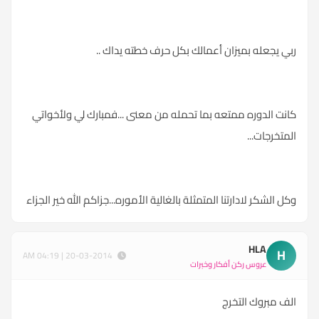
ربي يجعله بميزان أعمالك بكل حرف خطته يداك ..
كانت الدوره ممتعه بما تحمله من معنى ...فمبارك لي ولأخواتي
المتخرجات...
وكل الشكر لادارتنا المتمثلة بالغالية الأموره...جزاكم الله خير الجزاء
HLA
H
20-03-2014 | 04:19 AM
عروس ركن أفكار وخبرات
الف مبروك التخرج