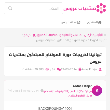
منتديات عروس
المنتدى
مجلة عروس
الرئيسية
أركان الحاسب والتقنية والمكتبة
الكمبيوتر و البرامج
تهانينا لخريجات دورة المونتاج للمبتدئين بمنتديات عروس
تهانينا لخريجات دورة المونتاج للمبتدئين بمنتديات
عروس
Anfas Elfajer
19-03-2014
34 رد
20,383 مشاهدة
Anfas Elfajer
A
19-03-2014 | 04:53 PM
مراقبة أركان الحاسب والتقنية والمكتبة ، عضو
فريق التطوير بالمنتدى
[BACKGROUND="100