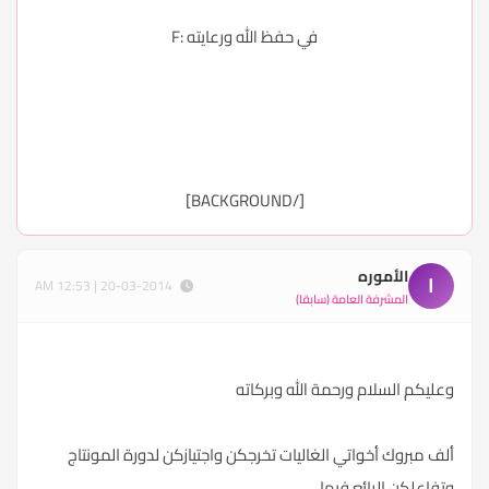
في حفظ الله ورعايته :F
[/BACKGROUND]
الأموره
ا
20-03-2014 | 12:53 AM
المشرفة العامة (سابقا)
وعليكم السلام ورحمة الله وبركاته
ألف مبروك أخواتي الغاليات تخرجكن واجتيازكن لدورة المونتاج
وتفاعلكن الرائع فيها