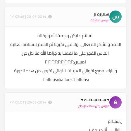
سميرة م
س
20-03-2014 | 02:48 PM
عروس مشرقة
السلام عليكن ورحمة الله وبركاته
الحمد والشكر لله تعالى اولا على تخرجنا ثم الشكر لاستاذتنا الغالية
انفاس الفجر على ما نفعتنا به جزاها الله عنا كل خير
اميييين:F:F:F:F:F:F:F:F:F
وابارك لجميع اخواتي العزيزات اللواتي تخرجن من هذه الدورة
:ballons::ballons::ballons:
♥ سِـסּـسِـסּــہ ♥
&
20-03-2014 | 05:01 PM
عروس ركن سماء الإبداع
ياسلااام
يانيالى ... أنا خريجة :)