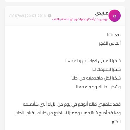
هـايدي
ه
20-03-2014 | 07:49 AM
عروس ركن أفكار وخبرات وركن الصحة والطب
معلمتنا
أنفاس الفجر
شكرا لك على تعبك وجهدك معنا
شكرا لتعليمك لنا
شكرا لكل ماقدمتيه من أجلنا
وشكرا لحنانك وصبرك معنا
فقد علمتيني مالم أتوقع في يوم من الأيام أنني سأتعلمه
وها قد أصبح شيئا جميلا ومميزا نستطيع من خلاله القيام بالكثير
الكثير