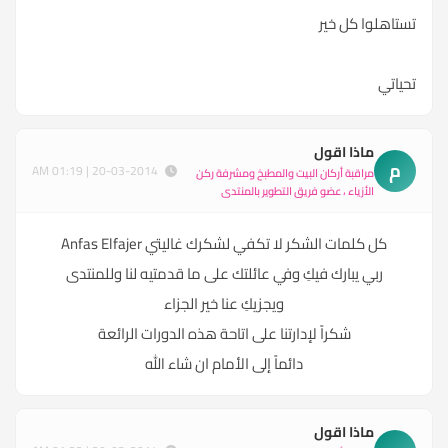
تستاهلوا كل خير
تحياتي
ماذا اقول
م
20-03-2014 | 01:19 AM
مراقبة أركان البيت والمطبخ ومشرفة ركن
الأزياء ، عضو فريق التطوير بالمنتدى
كل كلمات الشكر لا تكفي لشكرك غاليتي Anfas Elfajer
ربي يبارك فيكِ وفي عائلتك على ما قدمتيه لنا وللمنتدى
ويجزيكِ عنا خير الجزاء
شكراً لإدارتنا على اتاحة هذه الدورات الرائعة
دائماً إلى الأمام ان شاء الله
ماذا اقول