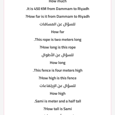
How much
It is 450 KM from Dammam to Riyadh.
How far is it from Dammam to Riyadh?
للسؤال عن المسافات
How far
This rope is two meters long.
How long is this rope?
للسؤال عن الأطوال
How long
This fence is four meters high.
How high is this fence?
للسؤال عن الإرتفاعات
How high
Sami is meter and a half tall.
How tall is Sami?