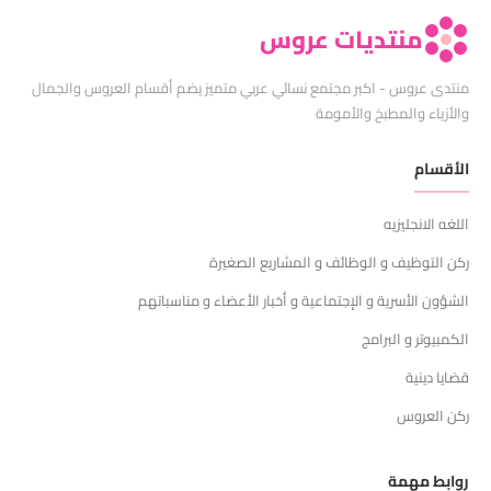
منتديات عروس
منتدى عروس - اكبر مجتمع نسائي عربي متميز يضم أقسام العروس والجمال
والأزياء والمطبخ والأمومة
الأقسام
اللغه الانجليزيه
ركن التوظيف و الوظائف و المشاريع الصغيرة
الشؤون الأسرية و الإجتماعية و أخبار الأعضاء و مناسباتهم
الكمبيوتر و البرامج
قضايا دينية
ركن العروس
روابط مهمة