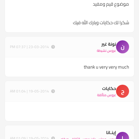
موضوع قيم ومفيد
شكرا لك حكايات وبارك الله فيك
نونة غير
ن
23-03-2014 | 07:37 PM
عروس نشيطة
thank u very very much
حكايات
ح
19-05-2014 | 01:04 AM
عروس متألقة
إينـانا
إ
19-05-2014 | 01:09 AM