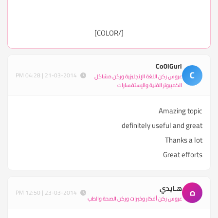
[/COLOR]
Co0lGurl
C
21-03-2014 | 04:28 PM
عروس ركن اللغة الإنجليزية وركن مشاكل
الكمبيوتر الفنية والإستفسارات
Amazing topic
definitely useful and great
Thanks a lot
Great efforts
هـايدي
ه
23-03-2014 | 12:50 PM
عروس ركن أفكار وخبرات وركن الصحة والطب