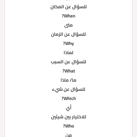
للسؤال عن المكان
When?
متى
للسؤال عن الزمان
Why?
لماذا
للسؤال عن السبب
What?
ما/ ماذا
للسؤال عن شيء
Which?
أي
للاختيار بين شيئين
Who?
من