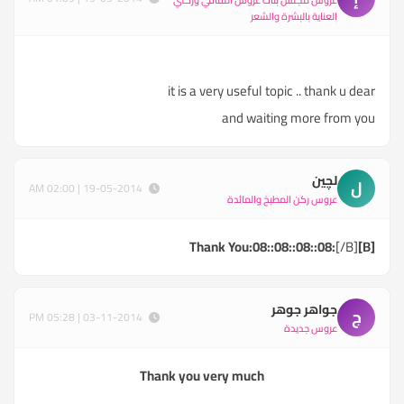
عروس مجلس بنات عروس الثقافي وركني
العناية بالبشرة والشعر
it is a very useful topic .. thank u dear
and waiting more from you
لچين
ل
19-05-2014 | 02:00 AM
عروس ركن المطبخ والمائدة
[/B]
[B]Thank You:08::08::08::08:
جواهر جوهر
ج
03-11-2014 | 05:28 PM
عروس جديدة
Thank you very much