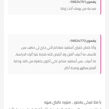
يغمور;16624751:
مبدعة من يومك أخت إينانا
يغمور;16624772:
وأنا كمان خليني أستفيد معاكم لأني جاي لي حطيب بس
للأسف ما أعرف أقبل ولا أرفض لأنه شارط عليا أترك الدراسة,
ما أعرف , بس أستفيد منكم, لكي أكون جاهزة من كله, وحابة
أهتم بمظهر وصحة أكثر,
يآ هلآ فيكى يغمور .. منوره غاليتي ههه