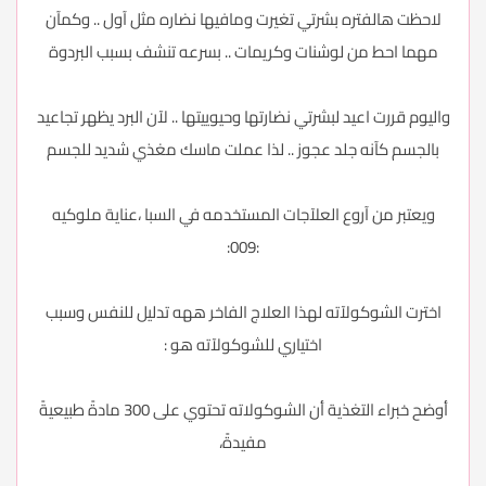
لاحظت هالفتره بشرتي تغيرت ومافيها نضاره مثل آول .. وكمآن
مهما احط من لوشنات وكريمات .. بسرعه تنشف بسبب البردوة
واليوم قررت اعيد لبشرتي نضارتها وحيوييتها .. لآن البرد يظهر تجاعيد
بالجسم كآنه جلد عجوز .. لذا عملت ماسك مغذي شديد للجسم
ويعتبر من آروع العلآجات المستخدمه في السبا ،عناية ملوكيه
:009:
اخترت الشوكولآته لهذا العلاج الفاخر ههه تدليل للنفس وسبب
اختياري للشوكولآته هو :
أوضح خبراء التغذية أن الشوكولاته تحتوي على 300 مادةً طبيعيةً
مفيدةً،