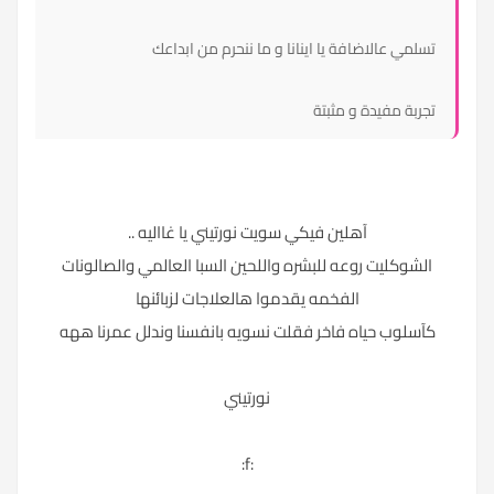
تسلمي عالاضافة يا اينانا و ما ننحرم من ابداعك
تجربة مفيدة و مثبتة
آهلين فيكي سويت نورتيني يا غااليه ..
الشوكليت روعه للبشره واللحين السبا العالمي والصالونات
الفخمه يقدموا هالعلاجات لزبائنها
كآسلوب حياه فاخر فقلت نسويه بانفسنا وندلل عمرنا ههه
نورتيني
:f: