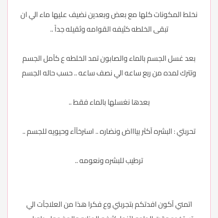
نخلط المكونات كلها مع بعض وبعدين نضيف عليها ماء الي ان
تبقى الخلطه كثيفه القوامه وثقيله جداً ..
بعد غسل الجسم بالماء والصابون تمد الخلطه ع كآمل الجسم
وتترك لمده من ربع ساعه الي نصف ساعه .. حسب حاله الجسم
بعدها نغسلها بالماء فقط ..
تحربتي : البشره آكثر بياااض ونضاره .. استرخآآء وحيويه للجسم ..
ترطيب للبشره ونعومه ..
اتمني آكون افدتكم بتجربتي وع فكرا هذا من العلاجآت الي