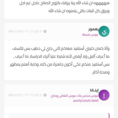
هههههه ان شاء الله ربنا يرزقك بالزوج الصالح عاجل غير اجل
ويرزق كل البنات باللي يتمنوه ان شاء الله
يغمور
ي
17-12-2013 | 01:09 AM
عروس نشيطة
وأنا كمان خليني أستفيد معاكم لأني جاي لي حطيب بس للأسف
ما أعرف أقبل ولا أرفض لأنه شارط عليا أترك الدراسة, ما أعرف ,
بس أستفيد منكم, لكي أكون جاهزة من كله, وحابة أهتم بمظهر
وصحة أكثر,
إينـانا
إ
17-12-2013 | 07:57 AM
عروس مجلس بنات عروس الثقافي وركني
العناية بالبشرة والشعر