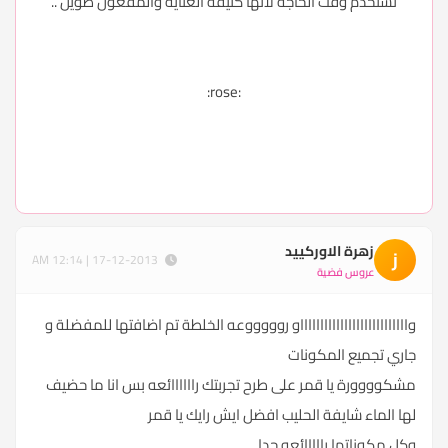
تستخدم وقت الحاجه لآنها كثيفه العنايه والمفعول طويل ..
:rose:
زهرة الاوركييد
ز
17-12-2013 | 12:14 AM
عروس فضية
واااااااااااااااااااااااااااو روووووعه الخلطة تم اضافتها للمفضلة و
جاري تجميع المكونات
مشكوووورة يا قمر على طرح تجربتك راااااائعه بس انا ما حضيف
لها الماء شايفة الحليب افضل ايش رايك يا قمر
وكل مكوناتها رااااائعه جدا