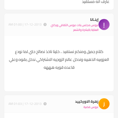
عارف انه مستفيد
إينـانا
إ
17-12-2013 | 01:00 AM
عروس مجلس بنات عروس الثقافي وركني
العناية بالبشرة والشعر
كلآم جميل ومنكم نستفيد .. خلينا ناخذ نصائح حتي لما نودع
العزوبيه الذهبيه وندخل عالم الزوجيه الاشتراكي ندخل بقوه وعلي
قاعده قويه هههه
زهرة الاوركييد
ز
17-12-2013 | 01:03 AM
عروس فضية