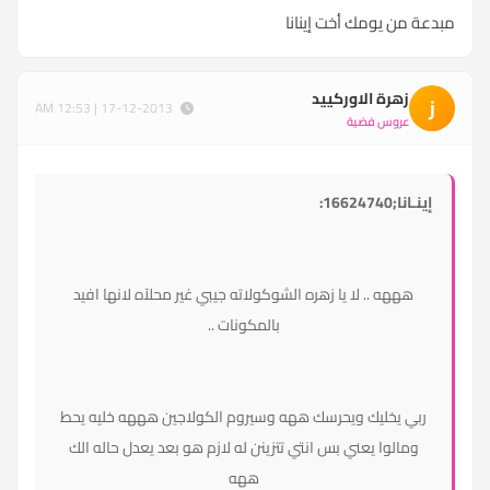
مبدعة من يومك أخت إينانا
زهرة الاوركييد
ز
17-12-2013 | 12:53 AM
عروس فضية
إينـانا;16624740:
هههه .. لا يا زهره الشوكولاته جيبي غير محلآه لانها افيد
بالمكونات ..
ربي يخليك ويحرسك ههه وسيروم الكولاجين هههه خليه يحط
ومالوا يعني بس انتي تتزينن له لازم هو بعد يعدل حاله الك
ههه