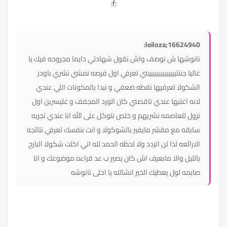
:f:
leiloza;16624940:
نانوشها ش نوصف واش نقول شهادتي دايما مجروحه فيك يا
غاليا جننتييييييييييييييني تعرفي اول فرصه نمشي نشري باودر
الشكولا تعرفيها نقطه ضعفي و نبدا بالمكونات اللي عندي
لانه اغلبها عندي ناقصني كان الورد المجفف و غليسرين اول
نزول للعاصمه نشريهم و خلص نتوكل على الله انا عندي تجربه
سابقه مع مقشر مايفير بالشوكولا و انت بنفسك تعرفي نتائجه
الارائعه لذا لن اتردد ولا لحظه الحمد لله اني اكلت شكولا البارح
بالليل والا مابعرف اش كان يصير ب عد قراءه موضوعك و انا
صايمه لول يعطيك الخير انشالله يا احلى نانوشه