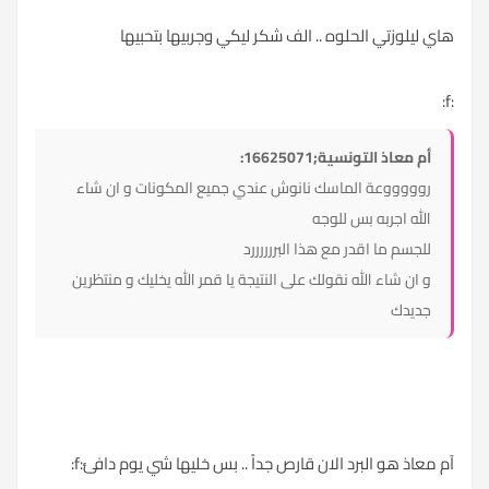
هاي ليلوزتي الحلوه .. الف شكر ليكي وجربيها بتحبيها
:f:
أم معاذ التونسية;16625071:
روووووعة الماسك نانوش عندي جميع المكونات و ان شاء
الله اجربه بس للوجه
للجسم ما اقدر مع هذا البررررررد
و ان شاء الله نقولك على النتيجة يا قمر الله يخليك و منتظرين
جديدك
آم معاذ هو البرد الان قارص جداً .. بس خليها شي يوم دافئ:f: