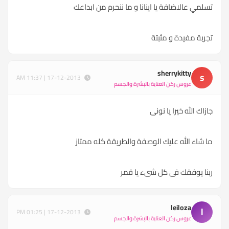
تسلمي عالاضافة يا اينانا و ما ننحرم من ابداعك
تجربة مفيدة و مثبتة
sherrykitty
s
17-12-2013 | 11:37 AM
عروس ركن العناية بالبشرة والجسم
جازاك الله خيرا يا نونى
ما شاء الله عليك الوصفة والطريقة كله ممتاز
ربنا يوفقك فى كل شىء يا قمر
leiloza
l
17-12-2013 | 01:25 PM
عروس ركن العناية بالبشرة والجسم