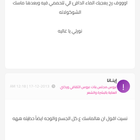
اوووف رح يعجبك الماء الدافئ الي تتحممي فيه وبعدها ماسك
الشوكولاته
نورتي يا غاليه
إينـانا
إ
17-12-2013 | 12:18 AM
عروس مجلس بنات عروس الثقافي وركني
العناية بالبشرة والشعر
نسيت اقول ان هالماسك ع كل الجسم والوجه ايضاً حطيته ههه