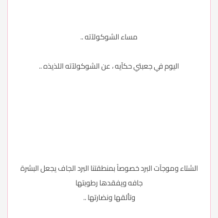
مساء الشوكولآته ..
اليوم في جعبتي حكآيه ، عن الشوكولآته اللذيذه ..
الشتاء وموجآت البرد خصوصاً بمنطقتنا البرد الجاف يجعل البشرة
جافه ويفقدها رطوبتها
وتألقها ونضارتها ..