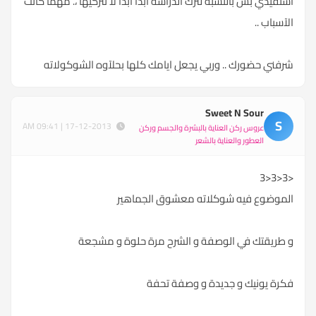
استفيدي بس بالنسبه لترك الدراسه ابداً ابداً لا تتركيها ،. مهما كآنت
الآسباب ..
شرفني حضورك .. وربي يجعل ايامك كلها بحلآوه الشوكولاته
Sweet N Sour
S
17-12-2013 | 09:41 AM
عروس ركن العناية بالبشرة والجسم وركن
العطور والعناية بالشعر
<3<3<3
الموضوع فيه شوكلاته معشوق الجماهير
و طريقتك في الوصفة و الشرح مرة حلوة و مشجعة
فكرة يونيك و جديدة و وصفة تحفة