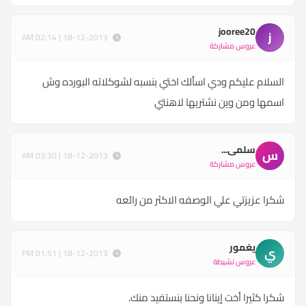
jooree20
j
18-12-2013 | 02:14 AM
عروس مشاركة
السلام عليكم ودي اسألك اختي بنسبه لشوكلاته البورده وش
اسمها ومن وين نشتريها لاهنتي
سلمى...
س
18-12-2013 | 03:30 AM
عروس مشاركة
شكرا عزيزتي علي الوصفه الاكثر من رائعه
يغمور
ي
18-12-2013 | 01:51 PM
عروس نشيطة
شكرا كثيرا أخت إينانا ونحنا بنستفيد منك.