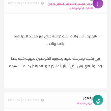
إ
17-12-2013 | 12:39 AM
عروس مجلس بنات عروس الثقافي وركني
العناية بالبشرة والشعر
هههه .. لا يا زهره الشوكولاته جيبي غير محلآه لانها افيد
بالمكونات ..
ربي يخليك ويحرسك ههه وسيروم الكولاجين هههه خليه يحط
ومالوا يعني بس انتي تتزينن له لازم هو بعد يعدل حاله الك ههه
يغمور
ي
17-12-2013 | 12:52 AM
عروس نشيطة