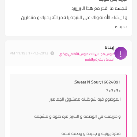
للجسم ما اقدر مع هذا البررررررد
و ان شاء الله نقولك على النتيجة يا قمر الله يخليك و منتظرين
جديدك
إينـانا
إ
17-12-2013 | 11:19 PM
عروس مجلس بنات عروس الثقافي وركني
العناية بالبشرة والشعر
Sweet N Sour;16624891:
<3<3<3
الموضوع فيه شوكلاته معشوق الجماهير
و طريقتك في الوصفة و الشرح مرة حلوة و مشجعة
فكرة يونيك و جديدة و وصفة تحفة