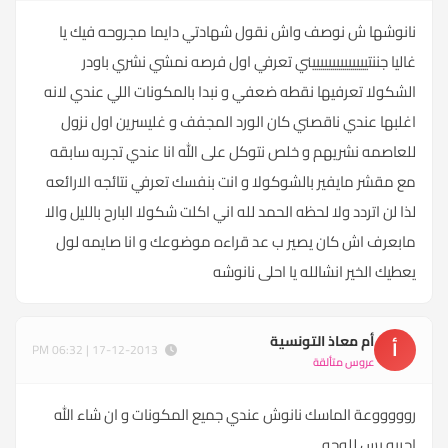
نانوشها ش نوصف واش نقول شهادتي دايما مجروحه فيك يا
غاليا جننتييييييييييييييني تعرفي اول فرصه نمشي نشري باودر
الشكولا تعرفيها نقطه ضعفي و نبدا بالمكونات اللي عندي لانه
اغلبها عندي ناقصني كان الورد المجفف و غليسرين اول نزول
للعاصمه نشريهم و خلص نتوكل على الله انا عندي تجربه سابقه
مع مقشر مايفير بالشوكولا و انت بنفسك تعرفي نتائجه الارائعه
لذا لن اتردد ولا لحظه الحمد لله اني اكلت شكولا البارح بالليل والا
مابعرف اش كان يصير ب عد قراءه موضوعك و انا صايمه لول
يعطيك الخير انشالله يا احلى نانوشه
أم معاذ التونسية
أ
17-12-2013 | 06:32 PM
عروس متألقة
روووووعة الماسك نانوش عندي جميع المكونات و ان شاء الله
اجربه بس للوجه