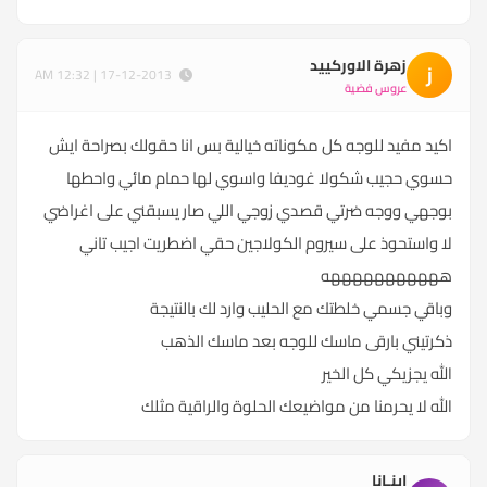
زهرة الاوركييد
ز
17-12-2013 | 12:32 AM
عروس فضية
اكيد مفيد للوجه كل مكوناته خيالية بس انا حقولك بصراحة ايش
حسوي حجيب شكولا غوديفا واسوي لها حمام مائي واحطها
بوجهي ووجه ضرتي قصدي زوجي اللي صار يسبقني على اغراضي
لا واستحوذ على سيروم الكولاجين حقي اضطريت اجيب تاني
هههههههههههه
وباقي جسمي خلطتك مع الحليب وارد لك بالنتيجة
ذكرتيني بارقى ماسك للوجه بعد ماسك الذهب
الله يجزيكي كل الخير
الله لا يحرمنا من مواضيعك الحلوة والراقية مثلك
إينـانا