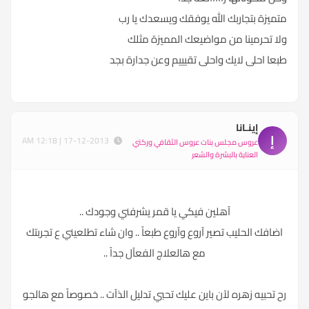
متميزة بتجاربك الله يوفقك ويسعدك يا رب
ولا تحرمينا من مواضيعك المميزة مثلك
طبعا احلى لايك واحلى تقيييم وعن جدارة بجد
إينـانا
إ
17-12-2013 | 12:18 AM
عروس مجلس بنات عروس الثقافي وركني
العناية بالبشرة والشعر
آهلين فيكي يا قمر يشرفني وجودك ..
اضافك الحليب تصير آروع وآروع طبعاً .. وان شاء تطلعيني ع تجربتك
مع هالعلاج الفعآل جداً ..
رح تحبيه زهره لآن باين عليك تحبي تدليل الذآت .. خصوصاً مع هالجو