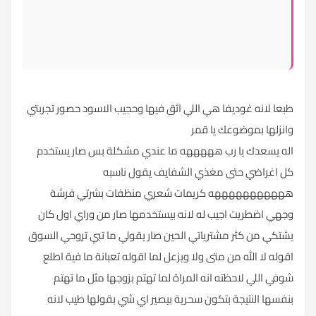
طبعا لانه غوديفا هي اللي اثق فيها وحجيب الاسود حصور تجربتي
وانزلها بموضوعك يا قمر
اله يسعدك يا رب هههههه ما عندي مشكلة بس صار يستخدم
كل اغراضي حتى مغذي الشفايف يقول ناسبه
هههههههههههه كريمات شعري منظفات بشرتي فرشة
وجهي اضطريت اجيب له لانه بيستخدمها صار من وراي اول كان
يشتكي من كثر مشترياتي الحين صار يقولي ما تبي تروحي السوق
اقوله لا الله من متى ولا ويزعل لما اقوله تعبانة ما فية اطلع
شوفي اللي لاحظته انه المراة لما تهتم بزوجها مثل ما تهتم
بنفسها النتيجة بتكون سحرية بيصير اي شي بقولها طيب لانه