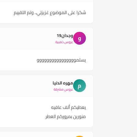
شكرا على الموضوع غزيزتي.. وتم التقييم
وجدان19
و
عروس ذهبية
يسلموووووووووووووووو
مهره الدنيا
م
عروس مشرقة
يعطيكم ألف عافيه
منورين بمروركم العطر