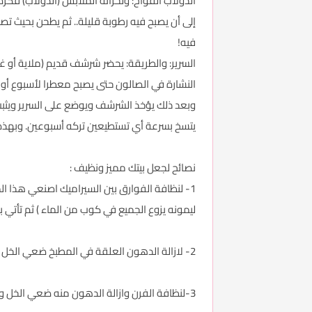
الدولاب الفوّاح: ولخزانة الملابس (الدولاب) فكر
إلى أن يصبح فيه رطوبة قليلة.. ثم يطحن بحيث ت
فيه!
السرير: والطريقة: يحضر شرشف قديم (ملاية أو 
النشارة في الصالون حتى يصبح معطرا لأسبوع أو أك
وبعد ذلك يؤخذ الشرشف ويوضع على السرير ويثبت
يتسخ بسرعة أي تستطيعين تركه أسبوعين. وبهذه 
نصائح لجعل بيتك مميز ونظيف :
1- لنظافة الفوارق بين السيراميك اصنعي هذا المحلول ( خل والقليل من ملح الليمون ونصف
ليمونه يزوع الجميع في كوب من الماء ) ثم تأتي
2- لازالة الدهون العلقة في المطبخ ضعي الخل الي الفيري ثم اغسليي فيه السيراميك وستري المفعول
3-لنظافة الفرن وازالة الدهون منه ضعي الخل والماء البسيط علي الليفة فان للخل مفعول السحر في التخلص من الدهون