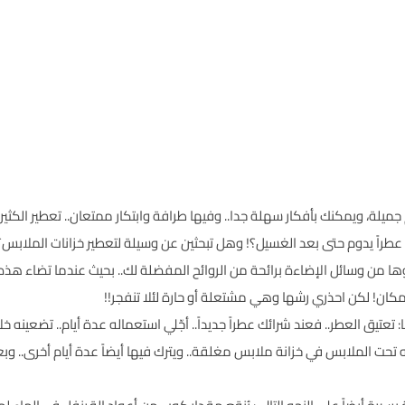
 جميلة، ويمكنك بأفكار سهلة جدا.. وفيها طرافة وابتكار ممتعان.. تعطير الكثير 
 عطراً يدوم حتى بعد الغسيل؟! وهل تبحثين عن وسيلة لتعطير خزانات الملابس؟!
من وسائل الإضاءة برائحة من الروائح المفضلة لك.. بحيث عندما تضاء هذه الأنو
المكان! لكن احذري رشها وهي مشتعلة أو حارة لئلا تنفجر!!
ق العطر.. فعند شرائك عطراً جديداً.. أجّلي استعماله عدة أيام.. تضعينه خلالها ف
ت الملابس في خزانة ملابس مغلقة.. ويترك فيها أيضاً عدة أيام أخرى.. وبع