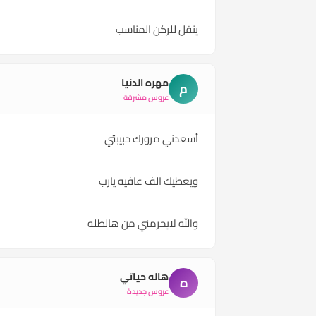
ينقل للركن المناسب
مهره الدنيا
م
عروس مشرقة
أسعدني مرورك حبيبتي
ويعطيك الف عافيه يارب
والله لايحرمني من هالطله
هاله حياتي
ه
عروس جديدة