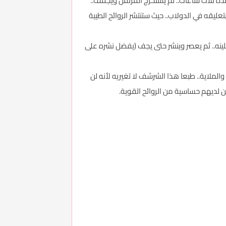
لمدة ثلاث ساعات.. ثم يستخرج القرنفل ويجفف..
قه في الدولاب.. حيث ستنتشر الروائح الطيبة
ينه.. ثم يعصر وينشر حتى يجف (يفضل نشره على
لاية.. طبعا هذا الشرشف لا تغيريه لأنه لن
 لديهم حساسية من الروائح القوية.