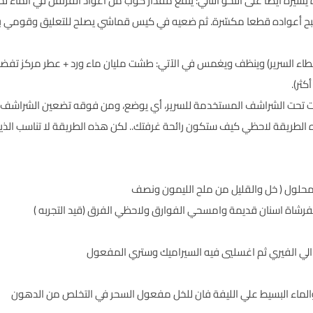
ة يسيرة أيضاً على النحو التالي: يُنقع مقدار كوب من أعواد القرنفل في الماء 
صبح أعواده قطعا مكسّرة. ثم ضعيه في كيس قماشي يصلح للتعليق وقومي بتعلي
غطاء السرير) وينظف ويغمس في الآتي: طشت مليان ماء ورد + عطر مركز تفضل
ثر).
 تحت الشراشف المستخدمة للسرير، أي يوضع، ومن فوقه تضعين الشراشف والم
الطريقة لاحظي كيف ستكون رائحة غرفتك.. لكن هذه الطريقة لا تناسب الذين
 بفرشاة اسنان قديمة وامسحي الفوارق ولاحظي الفرق (قيد التجربه )