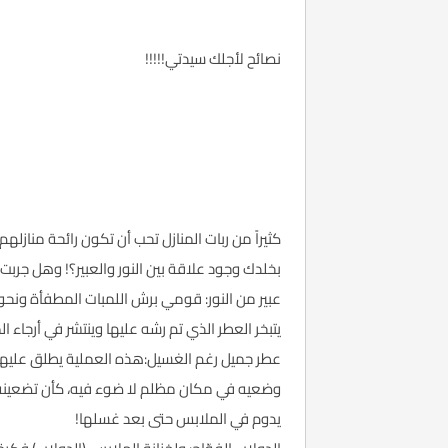
نصائح لأجلك سيدتي!!!!!
كثيراً من ربات المنازل تحب أن تكون رائحة منازلهم
بخلدك وجود علاقة بين النور والعبير؟! وهل جربت
عبير من النور: قومي برش اللمبات المطفأة ونحوها 
يتبخر العطر الذي تم رشه عليها وينتشر في أرجاء 
عطر جميل رغم الغسيل:هذه العملية يطلق عليها: تعتي
وضعيه في مكان مظلم لا ضوء فيه، كأن تضعينه تح
يدوم في الملابس حتى بعد غسلها!