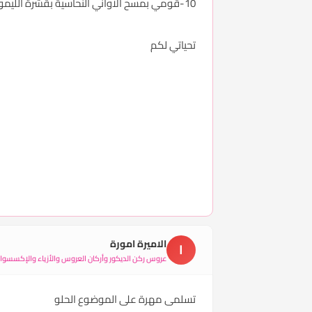
10-قومي بمسح الاواني النحاسية بقشرة الليمون افضل من الماء فذلك يضيفها لمعان و يحافظ عليها
تحياتي لكم
الاميرة امورة
ا
عروس ركن الديكور وأركان العروس والأزياء والإكسسوارا
تسلمى مهرة على الموضوع الحلو