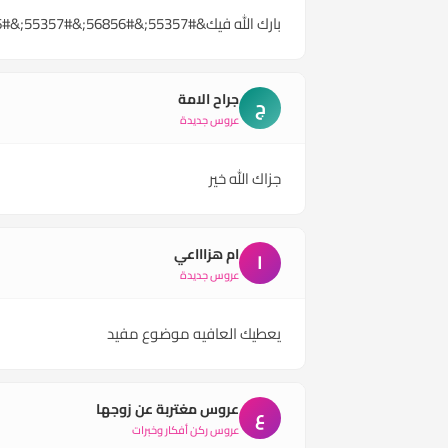
بارك الله فيك&#55357;&#56856;&#55357;&#56856;&#55357;&#56856;&#55357;&#56856;
جراح الامة
ج
عروس جديدة
جزاك الله خير
ام هزاااعي
ا
عروس جديدة
يعطيك العافيه موضوع مفيد
عروس مغتربة عن زوجها
ع
عروس ركن أفكار وخبرات