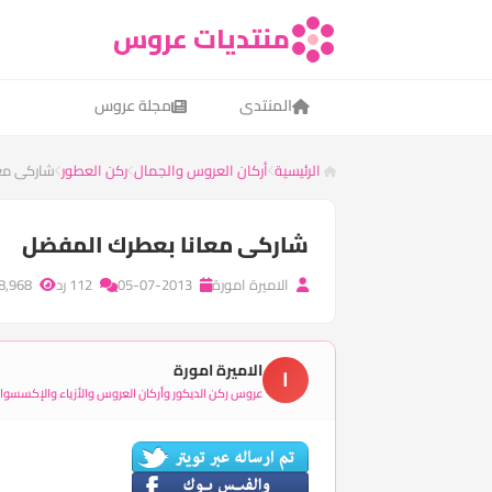
منتديات عروس
المنتدى
مجلة عروس
الرئيسية
أركان العروس والجمال
ركن العطور
شاركى مع
شاركى معانا بعطرك المفضل
الاميرة امورة
05-07-2013
112 رد
48,968 مشاهدة
الاميرة امورة
ا
عروس ركن الديكور وأركان العروس والأزياء والإكسسوارا