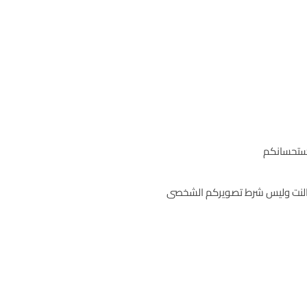
استحسانكم
النت وليس شرط تصويركم الشخصى