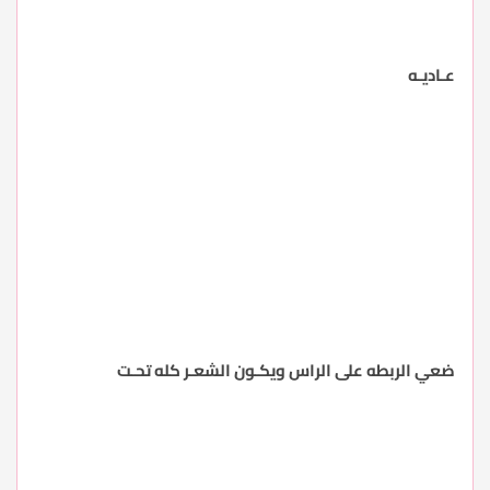
عـاديـه
ضعي الربطه على الراس ويكـون الشعـر كله تحـت