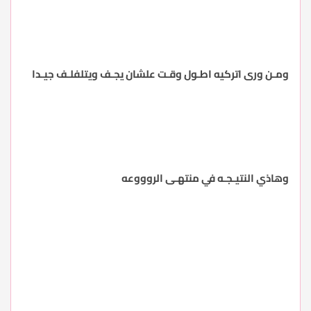
ومـن ورى اتركيه اطـول وقـت علشان يجـف ويتلفلـف جيـدا
وهاذي النتيـجـه في منتهـى الروووعه