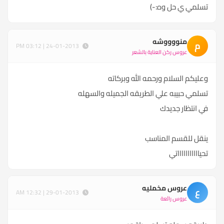
تسلمي ي حل وه:-)
منووووشه
م
24-01-2013 | 03:12 PM
عروس ركن العناية بالشعر
وعليكم السلام ورحمه الله وبركاته
تسلمي حبيبه علي الطريقه الجميله والسهله
في انتظار جديدك
ينقل للقسم المناسب
تحياااااااااااتي
عروس مخمليه
ع
29-01-2013 | 12:32 AM
عروس رائعة