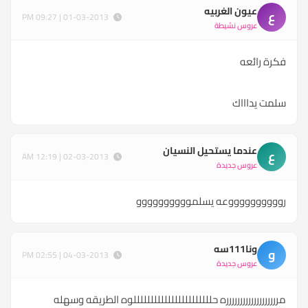
عيون الغربيه
ع
01-03-2013 | 09:27 PM
عروس نشيطة
فكرة رائعه
سلمت يداااك
عندما يستحيل النسيان
ع
02-03-2013 | 12:19 AM
عروس جديدة
رووووووووووعه يسلموووووووووو
ونا111سه
و
04-03-2013 | 02:55 PM
عروس جديدة
مررررررررررررررررررره حلللللللللللللللللللللللوه الطريقه وسهله