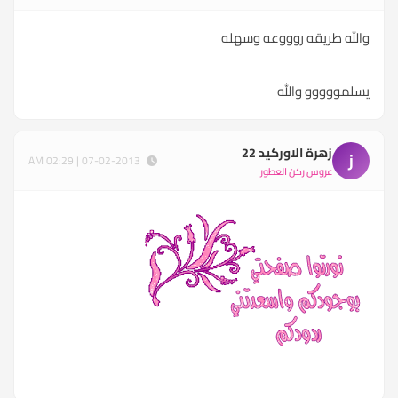
والله طريقه روووعه وسهله
يسلمووووو والله
زهرة الاوركيد 22
ز
07-02-2013 | 02:29 AM
عروس ركن العطور