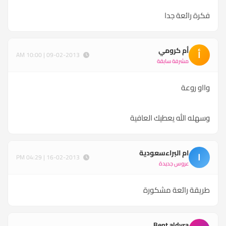
فكرة رائعة جدا
أم كرومي
أ
09-02-2013 | 10:00 AM
مشرفة سابقة
وااو روعة
وسهله الله يعطيك العافية
ام البراءسعودية
ا
16-02-2013 | 04:29 PM
عروس جديدة
طريقة رائعة مشكورة
Bent aldyra