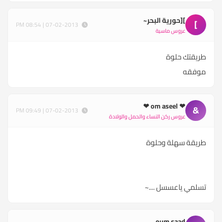
][حورية البحر~
]
07-02-2013 | 08:54 PM
عروس ماسية
طريقتك حلوة
موفقه
❤ om aseel ❤
&
07-02-2013 | 09:49 PM
عروس ركن النساء والحمل والولادة
طريقة سهلة وحلوة
تسلمي ياعسسل ....~
oum saad