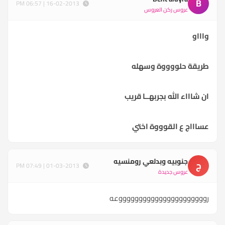
B
16-02-2013 | 06:57 PM
عروس ركن العروس
واااو
طريقة حلووووة وسهله
ان شاااء الله بجربهــا قريب
عساااج ع القوووة اختي
جنوبيه وبدلعي رومنسيه
ج
01-03-2013 | 07:49 PM
عروس جديدة
رووووووووووووووووووووووعه