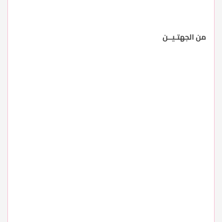
من الجهتـيــن