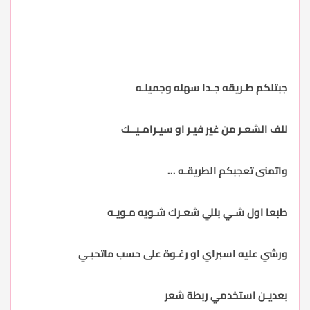
جبتلكم طـريقه جـدا سهله وجميلـه
للف الشعـر من غير فيـر او سيـرامـيــك
واتمنى تعجبكم الطريقـه ...
طبعا اول شـي بللي شعـرك شـويه مـويـه
ورشي عليه اسبراي او رغـوة على حسب ماتحبـي
بعديـن استخدمي ربطة شعر