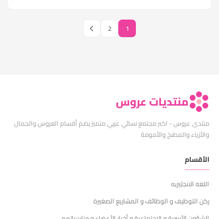
2
1
منتديات عروس
منتدى عروس - اكبر مجتمع نسائي عربي متميز يضم أقسام العروس والجمال
والأزياء والمطبخ والأمومة
الأقسام
اللغه الانجليزيه
ركن التوظيف و الوظائف و المشاريع الصغيرة
الشؤون الأسرية و الإجتماعية و أخبار الأعضاء و مناسباتهم