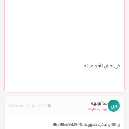
في امـان الله ورعايتـه
سآآرونهه
س
24-01-2013 | 01:04 PM
عروس مشاركة
وااااااو فكره دمييييله &#9829;&#9829;