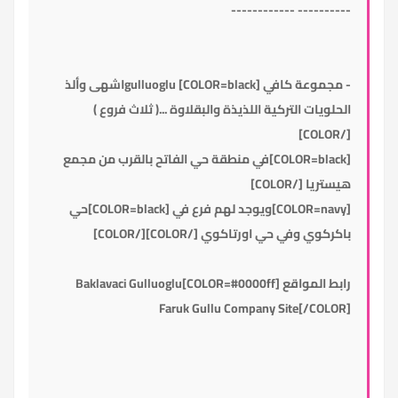
---------- ------------
- مجموعة كافي gulluoglu [COLOR=black]اشهى وألذ
الحلويات التركية اللذيذة والبقلاوة ...( ثلاث فروع )
[/COLOR]
[COLOR=black]في منطقة حي الفاتح بالقرب من مجمع
هيستريا [/COLOR]
[COLOR=navy]ويوجد لهم فرع في [COLOR=black]حي
باكركوي وفي حي اورتاكوي [/COLOR][/COLOR]
رابط المواقع
[COLOR=#0000ff]Baklavaci Gulluoglu
Faruk Gullu Company Site
[/COLOR]