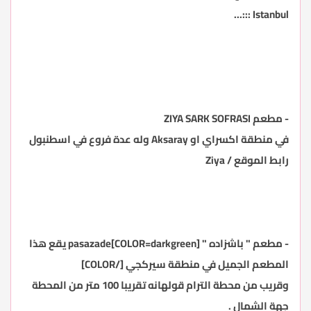
Istanbul :::...
- مطعم ZIYA SARK SOFRASI
في منطقة اكسراي او Aksaray وله عدة فروع في اسطنبول
رابط الموقع /
Ziya
- مطعم " باشزاده " [COLOR=darkgreen]pasazade يقع هذا
المطعم الجميل في منطقة سيركجي [/COLOR]
وقريب من محطة الترام قولهانه تقريبا 100 متر من المحطة
جهة الشمال .