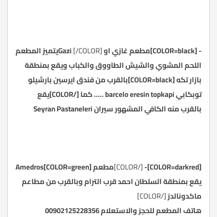
-
[COLOR=black]مطعم غازي
او
Gazi
[/COLOR]
يتميز المطعم
اللحم المشوي والشيش الطاووق والكباب
و
يقع بمنطقة
بازار تكه [COLOR=black]بالقرب من فندق ايرسين بارشيلو
توبكابي barcelo eresin topkapi ..... كما [/COLOR]يقع
بالقرب منه الكافي المشهور سيران
Seyran Pastaneleri
[COLOR=darkred]-
[/COLOR]
مطعم
[COLOR=green]Amedros
يقع بمنطقة السلطان احمد قرب الترام وبالقرب من مطاعم
ماكدونالدز
[/COLOR]
هاتف المطعم للحجز والاستعلام 00902125228356