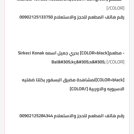
[/COLOR]
رقم هاتف المطعم للحجز والاستعلام 00902125133750
- مطعم[COLOR=black] بحري جميل اسمه Sirkeci Konak
Bal&#305;kç&#305;s&#305;
[/COLOR]
[COLOR=black]لمشاهدة مضيق البسفور بكلتا ضفتيه
الاسيويه والاوربية [/COLOR]
رقم هاتف المطعم للحجز والاستعلام 00902125284344