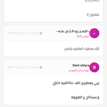
[/COLOR]
متقولF:
~الاٍمـيــًرٍه الـنٌـاع ـمـًه~
~
02-11-2012 | 09:36 PM
عروس رائعة
الله يعطيك العافيه ياقمر
Bent aldyra
B
01-01-2013 | 11:34 PM
عروس ركن العروس
ربي يعطييج الف عاااافيه اختي
وعساااج ع القووة