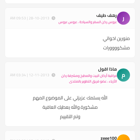
رهف طيف
ر
28-10-2013 | 09:53 AM
عروس ركن السفر والسياحة ، عروس عروس
منورين اخواتي
مشكوووورات
ماذا اقول
م
12-11-2013 | 03:34 AM
مراقبة أركان البيت والمطبخ ومشرفة ركن
الأزياء ، عضو فريق التطوير بالمنتدى
الله يسلمك عزيزتي على الموضوع المهم
مشكورة والله يعطيكِ العافية
وتم التقييم
zeee100