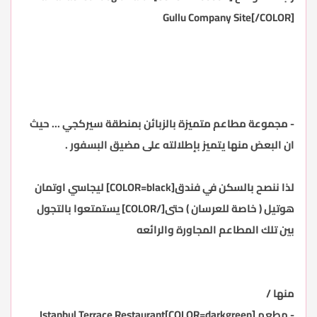
Gullu Company Site
[/COLOR]
- مجموعة مطاعم متميزة بالزبائن بمنطقة سيركجي ... حيث
ان البعض منها يتميز بإطلالته على مضيق البسفور .
لذا ننصح بالسكن في فندق[COLOR=black] ليجاسي اوتمان
هوتيل ( خاصة للعرسان ) حتى[/COLOR]
يستمتعوا بالتجول
بين تلك المطاعم المجاورة والرائعه
منها /
- مطعم
[COLOR=darkgreen]Istanbul Terrace Restaurant