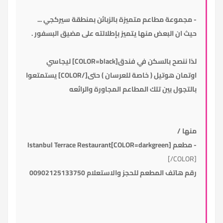
- مجموعة مطاعم متميزة بالزبائن بمنطقة سيركجي ...
حيث ان البعض منها يتميز بإطلالته على مضيق البسفور .
لذا ننصح بالسكن في فندق[COLOR=black] ليجاسي
اوتمان هوتيل ( خاصة للعرسان ) حتى[/COLOR]
يستمتعوا
بالتجول بين تلك المطاعم المجاورة والرائعه
منها /
- مطعم
[COLOR=darkgreen]Istanbul Terrace Restaurant
[/COLOR]
رقم هاتف المطعم للحجز والاستعلام 00902125133750