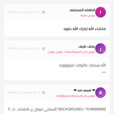
الطفله المسلمه
ا
22-03-2013 | 05:34 PM
عروس ذهبية
ماشاء الله تبارك الله حلوه
رهف طيف
ر
23-03-2013 | 01:44 PM
عروس ركن السفر والسياحة ، عروس عروس
الله يسلمك عالتواجد منووووره
^^
❤ om aseel ❤
&
30-04-2013 | 09:52 PM
عروس ركن النساء والحمل والولادة
[BACKGROUND="70 #999999"]تسلمي حبيبتى ع ـالافادة...F:...|~