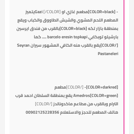
-
[COLOR=black]مطعم غازي
او
Gazi
[/COLOR]
يتميز
المطعم اللحم المشوي والشيش الطاووق والكباب
و
يقع
بمنطقة بازار تكه [COLOR=black]بالقرب من فندق ايرسين
بارشيلو توبكابي barcelo eresin topkapi ..... كما
[/COLOR]يقع بالقرب منه الكافي المشهور سيران
Seyran
Pastaneleri
[COLOR=darkred]-
[/COLOR]
مطعم
[COLOR=green]Amedros
يقع بمنطقة السلطان احمد قرب
الترام وبالقرب من مطاعم ماكدونالدز
[/COLOR]
هاتف المطعم للحجز والاستعلام 00902125228356