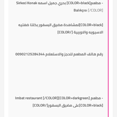
- مطعم[COLOR=black] بحري جميل اسمه Sirkeci Konak
Balıkçısı
[/COLOR]
[COLOR=black]لمشاهدة مضيق البسفور بكلتا ضفتيه
الاسيويه والاوربية [/COLOR]
رقم هاتف المطعم للحجز والاستعلام 00902125284344
- مطعم [COLOR=darkgreen]Imbat restaurant [/COLOR]
[COLOR=black]على مضيق البسفور[/COLOR]