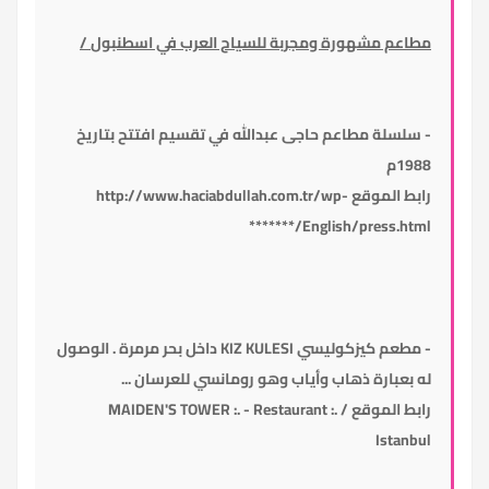
مطاعم مشهورة ومجربة للسياح العرب في اسطنبول
/
-
سلسلة مطاعم حاجى عبدالله في تقسيم افتتح بتاريخ
1988م
رابط الموقع
http://www.haciabdullah.com.tr/wp-
*******/English/press.html
- مطعم كيزكوليسي
KIZ KULESI
داخل بحر مرمرة
. الوصول
له بعبارة ذهاب وأياب وهو رومانسي للعرسان ...
رابط الموقع /
.: MAIDEN'S TOWER :. - Restaurant
Istanbul