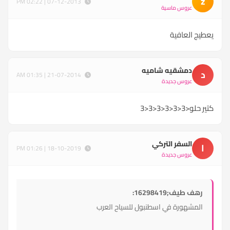
z
07-12-2013 | 02:22 PM
عروس ماسية
يعطيج العافية
دمشقيه شاميه
د
21-07-2014 | 01:35 AM
عروس جديدة
كتير حلو<3<3<3<3<3<3
السفر التركي
ا
18-10-2019 | 01:26 PM
عروس جديدة
رهف طيف;16298419:
المشهورة في اسطنبول للسياح العرب