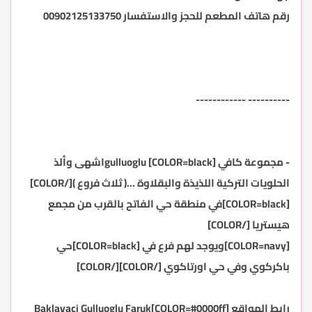
رقم هاتف المطعم للحجز والاستفسار 00902125133750
---------- ------------
- مجموعة كافي gulluoglu [COLOR=black]اشهى وألذ
الحلويات التركية اللذيذة والبقلاوة ...( ثلاث فروع )[/COLOR]
[COLOR=black]في منطقة حي الفاتح بالقرب من مجمع
هيستريا [/COLOR]
[COLOR=navy]ويوجد لهم فرع في [COLOR=black]حي
باكركوي وفي حي اورتاكوي [/COLOR][/COLOR]
رابط المواقع
[COLOR=#0000ff]Baklavaci Gulluoglu Faruk