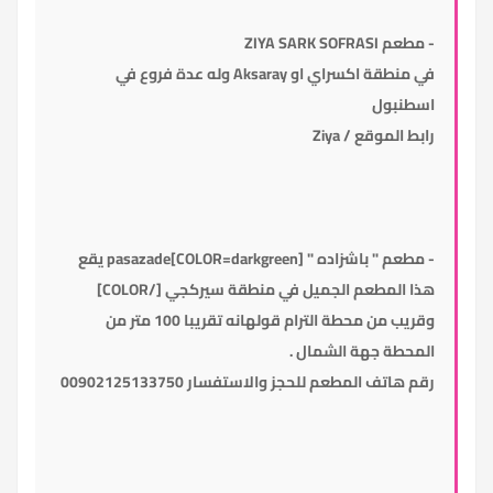
- مطعم ZIYA SARK SOFRASI
في منطقة اكسراي او Aksaray وله عدة فروع في
اسطنبول
رابط الموقع /
Ziya
- مطعم " باشزاده " [COLOR=darkgreen]pasazade يقع
هذا المطعم الجميل في منطقة سيركجي [/COLOR]
وقريب من محطة الترام قولهانه تقريبا 100 متر من
المحطة جهة الشمال .
رقم هاتف المطعم للحجز والاستفسار 00902125133750