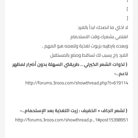
]
[
لا اختي ما انصحك ابداً بالفرد
اهتمي بشعرك وقت الاستحمام
وبعده بترطيبه بزيوت تغذية وتنعمه هو المهم ..
الفرد راح يسبب لك تساقط وصلع بالمستقبل
{ لذوات الشعر الكيرلي .. طريقتي السهلة بدون أضرار لمظهر
ناعم..~
http://forums.3roos.com/showthread.php?t=619114
{ لشعر الجاف + الخفيف : زيت التغذية بعد الإستحمام..~
http://forums.3roos.com/showthread.p...1#post15398951