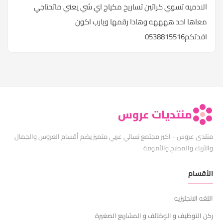
الادميه تسوي كراتين تساريح مكياج اي شي يعني ماتحتاجي
معاها احد ههههه وهادا رقمها ويارب اكون
افدتكم0538815516
منتديات عروس
منتدى عروس - اكبر مجتمع نسائي عربي متميز يضم أقسام العروس والجمال
والأزياء والمطبخ والأمومة
الأقسام
اللغه الانجليزيه
ركن التوظيف و الوظائف و المشاريع الصغيرة