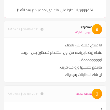
تكفووون لاتبخلوا علي ماعندي احد غيركم بعد الله :'(
s2j2m2
s
06-09-2011 | 04:12 AM
عروس مشاركة
انا عندي خلطه بس بالحناء
عندك زيت دابر ينعم من اول استخدام تلاحظين بس االريحه
اوووووووووف..
ماينفع تحطينها وزواجك قريب..
ان شاء الله البنات يفيدونك
[
06-09-2011 | 07:56 AM
مشرفة سابقة
[