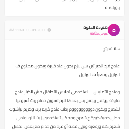
ياويلك :o
هنودة الحلوة
ه
06-09-2011 | 11:40 AM
عروس متألقة
هلا فديتج
عندج فرد الكيراتين بس لازم يكون عند خبيرة ويكون مصنوع ف
البرازيل ومعبأ ف البرازيل
وعندج التمليس .... استخدمي تمليس الأطفال مش الكبار عندج
ماركة بيوتفل بيجننج بس بعدها لازم تسوين حمام زيت أسبوعيا
لشعرج ويكون دوووووووووم رطب عندج كريم برت وكريم براشوت
حطي كمية كبيرة ع شعرج وممكن تستخدمين زيت اللوز ولمي
شعرج كله ورفعيه ونزلي قصه أو غره من جدام مع بعض الخصل