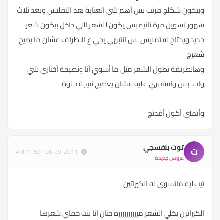
وبيكون شكلج مرتب بس أهم شي العناية بعد التمليس وبعد ثلاث
شهور تسوين مرة ثانيه بس يكون للشعر اللي داخل بيكون شعر
جديد ويحتاج له تمليس بس انتبهي يجي ع الاطراف عشان ما يطيح
شعرج
وهالطريقة تطول الشعر مثل ما أسوي أنا ونصيحة أختاري شي
واحد بس واستمري عليه عشان يعطيج نتيجة حلوة
وأتمنى أكون أفدتج
توت بنفسجي
ت
06-09-2011 | 11:59 AM
عروس جديدة
تيب ليه ماتسوي له الكيراتين
الكيراتين يخلي الشعر مرررررررررره جنان انا بنت حماي شعرها