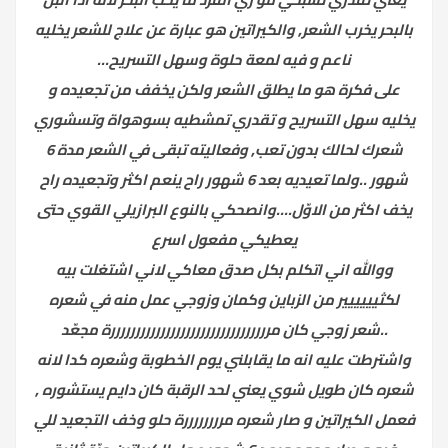
بالبحر يخرب الشعر, والكيراتين هو عبارة عن علاج للشعر يخليه
ناعم و فيه لمعة حلوة وسهل التسريح...
على فكرة هو ما يطلق الشعر ولكن يخفف من تجعيده و
يخليه سهل التسريح و تقدري تمشطيه بسوهواة وتسشوري
شعرك لحالك بدون تعب, وفعاليته تبقى في الشعر مدة 6
شهور ..ولما تعيديه بعد 6 شهور راح ينعم اكثر وتجعيده راح
يخف اكثر من الاوّل....وانصحكي بالنوع البرازيلي القوي حتى
يعطيكي مفعول اسرع
ووالله اني اتكلم بكل صدق معاكي لاني اشتغلت بيه
لكثيييييير من الزباين وكمان وزوجي عمل منه في شعره
..شعر زوجي كان مررررررررررررررررررررررررررررررررة مجعّد
واشترطت عليه انه ما يقابلني يوم الخطوبة وشعره كدا لانه
شعره كان طويل شوي يعني لحد الرقبة كان دايم يستشوره ,
فعمل الكيراتين و صار شعره مررررررررة حلو وخف التجعيد للي