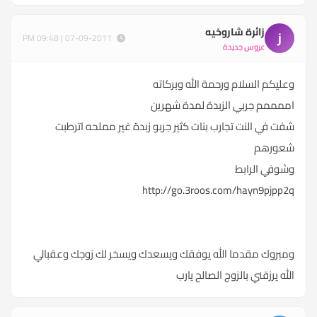
زائرة شاروخيه
ز
07-09-2011 | 09:48 PM
عروس جديدة
وعليكم السلام ورحمة الله وبركاته
اممممم جربي الزبدة لمدة شهرين
شفت في النت تجارب بنات كثير جربو زبدة غير مملحه اترطبت
شعورهم
وشوفي الرابط
http://go.3roos.com/hayn9pjpp2q
ومبروك مقدما الله يوفقك ويسعدك ويسخر لك زوجك وعقبالي
الله يرزقني بالزوج الصالح يارب