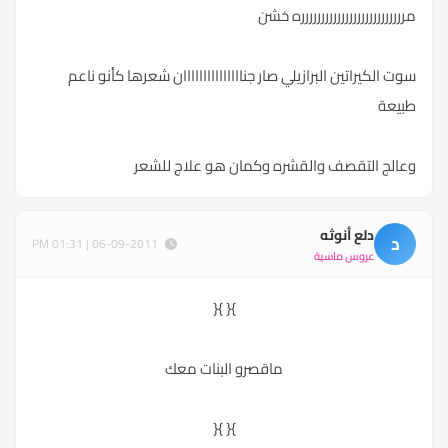
مرررررررررررررررررررررررررره خشن
سوت الكيراتين البرازيلي صار جنااااااااااااااان شعرها كأنو ناعم
طبيعة
وعالج التقصف والقشره وكمان هو علاج للشعر
دلع أنوثه
د
06-09-2011 | 01:31 PM
عروس ماسية
}{ }{
ماقصرو البنات معك
}{ }{