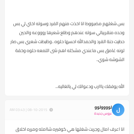
بس شغلهم مضبووط انا اخذت منهم الفرد وسوته اختي لي بس
وحده منقريباتي سوته عندهم وطلع شعرها روووعه والحين
حطيت حنة الفرد والحمدالله احسها حلوه ..وظبطت شعري بس صار
لونه غامق بس ماعندي مشكله اهم شى اللمعه حلوه وخفة
الشوشه شوي..
الله يوفقك يااارب ودعواتك لي يالغاليه...
لوووولوو
ل
08-10-2015 | 03:43 AM
عروس جديدة
انا اعرف امال وجربت شغلها هي كوفيره شاامله ومرره اخلاق