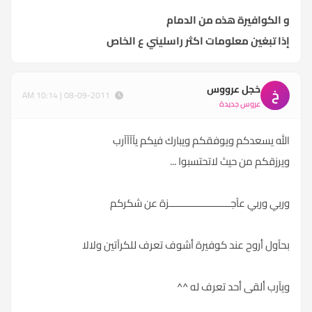
و الكوافيرة هذه من الدمام
إذا تبغين معلومات اكثر راسليني ع الخاص
خجل عرووس
خ
08-09-2011 | 10:14 AM
عروس جديدة
الله يسعدكم ويوفقكم ويبارك فيكم يآآآآرب
ويرزقكم من حيث لاتحتسبوا ...
وربي وربي عآجــــــــــــــــــــــزة عن شكركم
بحآول أروح عند كوفيرة أشوف تعرف للكرآتين ولالا
ويآرب ألقى أحد تعرف له ^^