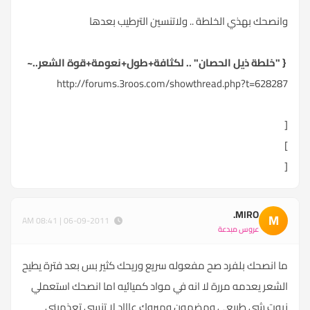
وانصحك بهذي الخلطة .. ولاتنسين الترطيب بعدها
{ "خلطة ذيل الحصان" .. لكثافة+طول+نعومة+قوة الشعر..~
http://forums.3roos.com/showthread.php?t=628287
[
]
[
MIRO.
M
06-09-2011 | 08:41 AM
عروس مبدعة
ما انصحك بلفرد صح مفعوله سريع وريحك كثير بس بعد فترة يطيح
الشعر يعدمه مررة لا انه في مواد كميائيه اما انصحك استعملي
زيوت شي طبيعي ومضمون ومبروك عاااد لا تنسي تعذميني