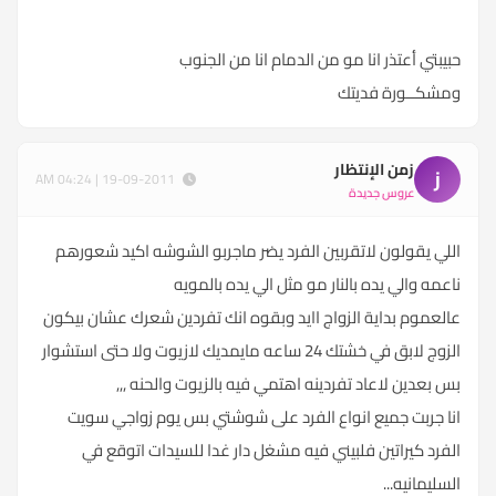
حبيبتي أعتذر انا مو من الدمام انا من الجنوب
ومشكــورة فديتك
زمن الإنتظار
ز
19-09-2011 | 04:24 AM
عروس جديدة
اللي يقولون لاتقربين الفرد يضر ماجربو الشوشه اكيد شعورهم
ناعمه والي يده بالنار مو مثل الي يده بالمويه
عالعموم بداية الزواج اايد وبقوه انك تفردين شعرك عشان بيكون
الزوج لابق في خشتك 24 ساعه مايمديك لازيوت ولا حتى استشوار
بس بعدين لاعاد تفردينه اهتمي فيه بالزيوت والحنه ,,,
انا جربت جميع انواع الفرد على شوشتي بس يوم زواجي سويت
الفرد كيراتين فلبيني فيه مشغل دار غدا للسيدات اتوقع في
السليمانيه...