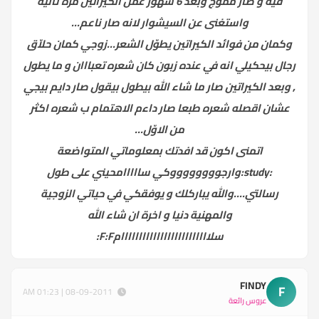
فيه و صار مموج وبعد 6 شهور عمل الكيراتين مرّة ثانية
واستغنى عن السيشوار لانه صار ناعم...
وكمان من فوائد الكيراتين يطوّل الشعر...زوجي كمان حلاّق
رجال بيحكيلي انه في عنده زبون كان شعره تعبااان و ما يطول
, وبعد الكيراتين صار ما شاء الله بيطول بيقول صار دايم بيجي
عشان اقصله شعره طبعا صار داءم الاهتمام ب شعره اكثر
من الاوّل...
اتمنى اكون قد افدتك بمعلوماتي المتواضعة
:study:وارجووووووووكي سااااامحيني على طول
رسالتي....والله يباركلك و يوفقكي في حياتي الزوجية
والمهنية دنيا و اخرة ان شاء الله
سلااااااااااااااااااااااااامF:F:
FINDY
F
08-09-2011 | 01:23 AM
عروس رائعة