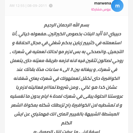
marwena
m
08-09-2011 | 12:55 AM
عروس مشاركة
بسم الله الرحمان الرحيم
حبيبتي انا أأيد البنات بخصوص الكيراتين..مفعوله خيالي ,أنا
استعملته في كثييير زباين بحكم شغلي في مجال الحلاقة و
التجميل..وانصحكي به بس لازم مو لحالك تعمليه في شعرك ,
روحي لصالون تثقين فيه لانه لازمه طريقة معيّنه حتى يتعمل
في شعرك, و يبغاله بين 3 الى 4 ساعات مدّة بقائك عند
الكوافيرة حتى تكمّل تعملهولك في شعرك يعني شغلانه
عشان كدا هو غالي , ومن شروط تمااام فعاليته لازم يا
عروستنا الحلوة يبقى في شعرك لمدة 4 ايام بدون ما تغسليه
و لا تمشطيه لان الكوافيرة راح تزبطلك شكله بمكواة الشعر
المبسّطة الشبيهة بالفييير اتمنى انك فهمتيني عن ايش
اتكلم
اسفة لاني ما عرفت انزل الصورة..:o