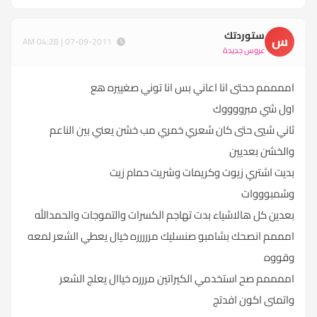
ستوردتك
س
07-09-2011 | 04:28 AM
عروس جديدة
اممممم ححتى انا اعاني بس انا توني صغييره هع
اول شي مبرووووك
ثاني شيي حتى كان شعري خمري مب خشن يعني بين الناعم
والخشن بعديين
بديت اشتري زيوت وكريمات وشريت حمام زيت
وشمبوووات
بعدين كل هالاشياء بدت تهاجم الكسرات والتموجات والحمدالله
امممم انصحك بشامبو صنسليك مررررره خيال يعطي الشعر لمعه
وقووه
اممممم صح استخدمي الكيراتين مررره خياال يعلج الشعر
واتمنى اكون افدتج