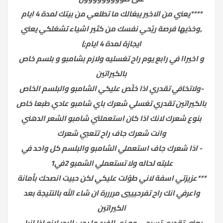
****يعني من الاخير يبغالك ما تطلعي من بيتك لمدة 4 ايام
,وخذيها فرصة ريّحي نفسك من كثير اشياء تشغلكي يعني
ايجازة لمدة 4 ايام;)
و اخيراا في رابع يوم راح تغسليه ولازم بشامبو و بلسم خاص
بالكيراتين
-ولاتخافي تقدري اذا خلّص عليكي الشامبو والبلسم الخاص
بالكيراتين تقدري تغسلي شعرك باي شامبو عادي طبعا خاص
بنوع شعرك لانك اذا كان استعملتي شامبو الشعر الدهني
وانت شعرك جاف راح تتعبي شعرك
- اذا شعرك جاف استعملي الشامبو والبلسم كل واحد في
علبته لحاله ولا تستعملي الشمبو 2في1
***عزيزتي اسفة لاني طوّلت عليكي لكن حبيت انصحك بأمانة
واعرفي انك راح تفرحيييي مررررة ان شاء الله بالنتيجة بعد
الكيراتين
يعني تقدري تسبحي مو زي الفرد ما يحب البحر لانه اذا انبل