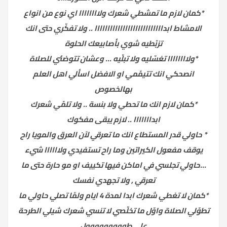
*كمان لازم ما تمشطي شعرك ولاااااااا اي نوع من انواع
الامشاط ابدااااااااااااااااااااااااااا .. ولا تفكّري حتى انك
تزبّطيه شوي بأصابيعك الحلوة
*ولاااااااا تغسّليه ولا تبلّيه ... وعشان تتوضئي للصلاة
انصحكي انك تتيمّمي او الافضل اسألي اهل العلم
بهالخصوص
*كمان لازم انك ما تحطي ولا بنسة .. ولا تلمّي شعرك
ابدااااااا .. لازم يبقى مفكوك
* حاولي قدر المستطاع انك ما تعرقي لآن العرق والمويا راح
يوقف مفعول الكيراتين وما راح تستفيدي ولاااااا شيء
...حاولي تجلسي في اماكن فيها تكييف او مو حارة حتى ما
تعرقي , ولا تجهدي نفسك
*كمان لا تغطي شعرك ابدا لمدة 4 ايام ولمّا تصلي حاولي ما
تطوّلي الصلاة واوّل ما تخلّصي لا تنسي شعرك شيلي الطرحة
على طووووووووول