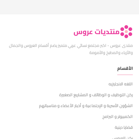
منتديات عروس
منتدى عروس - اكبر مجتمع نسائي عربي متميز يضم أقسام العروس والجمال
والأزياء والمطبخ والأمومة
الأقسام
اللغه الانجليزيه
ركن التوظيف و الوظائف و المشاريع الصغيرة
الشؤون الأسرية و الإجتماعية و أخبار الأعضاء و مناسباتهم
الكمبيوتر و البرامج
قضايا دينية
ركن العروس