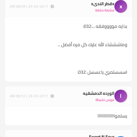
xقطر الندىx
x
29-03-2011 | 08:09 AM
مشرفة سابقة
بدايه مووووفقه ...:032:
وماشششاء الله عليك كل مره أفضل ...
اسسستمري ياعسسل :032:
الورده الدمشقيه
ا
29-03-2011 | 08:52 AM
عروس نشيطة
يسلمواااااااااااااا
Sweet N Sour