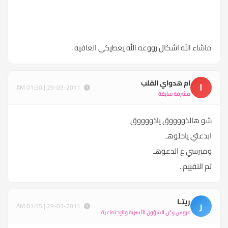
ماشاء الله اشكال رووعه الله يعطيكي العافيه .
ام هدواي القلب
ا
29-03-2011 | 01:50 AM
مشرفة سابقة
شو هالذووووق ياذووووق
ابدعتي ياحلوهـ
وميرسي ع الدعوهـ
تم التقييم..
ريتـا
ر
29-03-2011 | 01:55 AM
عروس ركن الشؤون الأسرية والإجتماعية