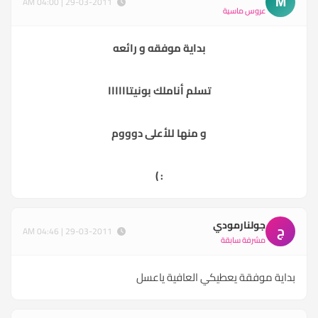
M
29-03-2011 | 04:00 AM
عروس ماسية
بداية موفقه و رائعه
تسلم أناملك بونيتاااااا
و منها للأعلى دوووم
: )
جولنارمودي
ج
29-03-2011 | 04:46 AM
مشرفة سابقة
بداية موفقة يعطيكي العافية ياعسل