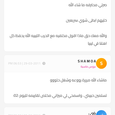
صرتي محترفه ما شاء الله
خليهم ابطى شوي سريعين
والله معك حق ماذا اقول مختفيه مع الحرب الليبيه الله يحفظ كل
اهلنا في ليبيا
S H A M O A
S
29-03-2011 | 06:53 PM
عروس ماسية
ماشاء الله مرررة رووعه وشغل حلووو
تسلمين حبيبتي ، واسمحي لي ميزاني مخلص تقاييمه لليوم :02:
ضَي ،