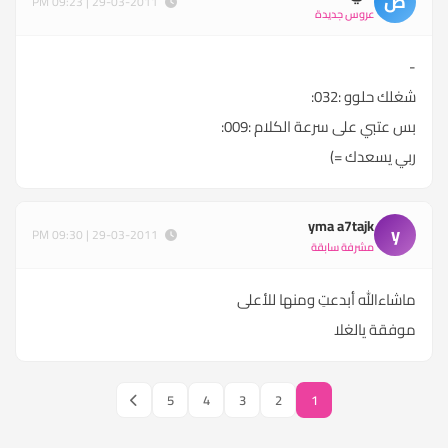
ض
29-03-2011 | 09:23 PM
عروس جديدة
-
شغلك حلوو :032:
بس عتبي على سرعة الكلام :009:
ربي يسعدك =)
yma a7tajk
y
29-03-2011 | 09:30 PM
مشرفة سابقة
ماشاءالله أبدعتِ ومنها للأعلى
موفقة يالغلا
5
4
3
2
1