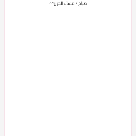
صبآح / مسآء الخيرر^^