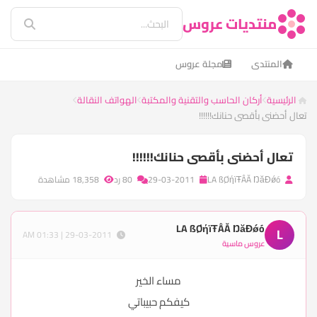
منتديات عروس
المنتدى
مجلة عروس
الرئيسية
أركان الحاسب والتقنية والمكتبة
الهواتف النقالة
تعال أحضنى بأقصى حنانك!!!!!!
تعال أحضنى بأقصى حنانك!!!!!!
LA ßØήїŦÂĂ ŊăĐǿó
29-03-2011
80 رد
18,358 مشاهدة
LA ßØήїŦÂĂ ŊăĐǿó
L
29-03-2011 | 01:33 AM
عروس ماسية
مساء الخير
كيفكم حبيباتي