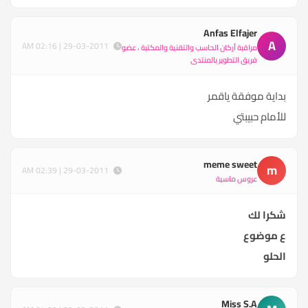
Anfas Elfajer
A
29-03-2011 | 02:16 AM
مراقبة أركان الحاسب والتقنية والمكتبة ، عضو
فريق التطوير بالمنتدى
بداية موفقة ياقمر
للأمام حبيبتي
meme sweet
m
29-03-2011 | 02:39 AM
عروس ماسية
شكرا لك
ع موضوع
الحلو
Miss S.A