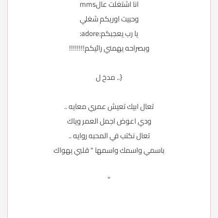
انا اشتغلت عالmms
وحبيت اوريكم شغلي
يا رب يعجبكم:adore:
وبصراحه يهمني رائيكم!!!!!!!!
{.. مدخ ل
تعال ابيك تعيش عمري معايه ..
ودي اعوض اجمل العمر وياك
تعال نكتب في المحبه روايه ..
باسمي واسمك واسمها " قلبي يهواك
"