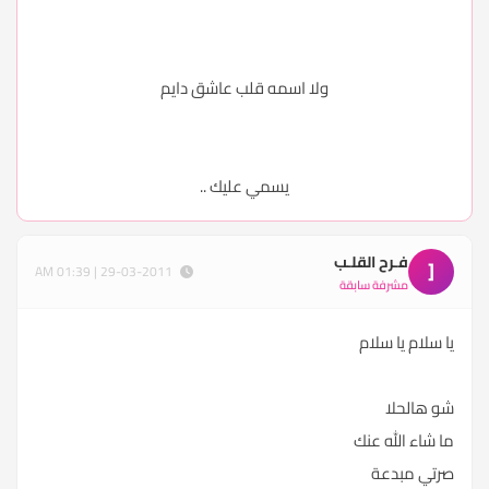
ولا اسمه قلب عاشق دايم
يسمي عليك ..
فـرح القلـب
[
29-03-2011 | 01:39 AM
مشرفة سابقة
يا سلام يا سلام
شو هالحلا
ما شاء الله عنك
صرتي مبدعة