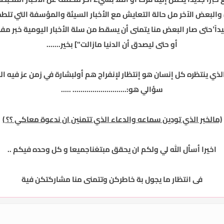
والبعض الآخر مل حالة التعايش مع الأخبار السيئة والمؤسفة التي تلطمنا 
’حتى صار البعض منا يتمنى أن يسقط من سلة الأخبار اليومية خبر مفرح 
أو حتى ليصدق أن الدنيا مازالت"] بخير.......
الذي ينتظره كل إنسان هو إنتظار لإنفراج هم أولبشارة في زمن عز فيه الف
سؤالي هو:........................... .....
(مالخبر الذي تودين سماعه والدعاء الذي تتمنين ان ندعوة معاكي ؟؟ )
اخيرا أسأل الله لي ولكم ان يحقق مبتغناجميعا و كل وحده فيكم ..
فى انتظار ما يجول بة خاطركن وتتمنى منا مشاركتكن فية