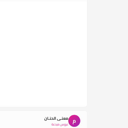
معنـى الحنـان
م
عروس مبدعة