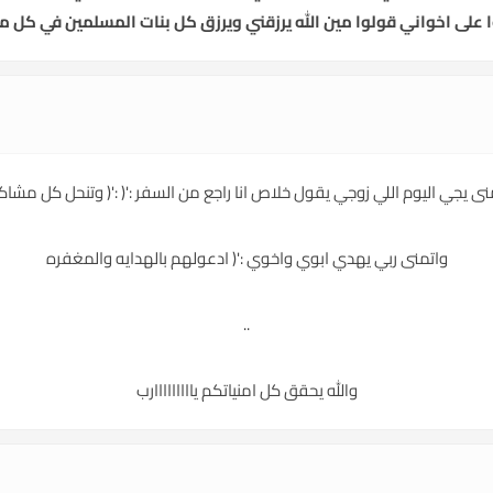
ى اخواني قولوا مين الله يرزقني ويرزق كل بنات المسلمين في كل مك
نى يجي اليوم اللي زوجي يقول خلاص انا راجع من السفر :'( :'( وتنحل كل مشاكل
واتمنى ربي يهدي ابوي واخوي :'( ادعولهم بالهدايه والمغفره
..
والله يحقق كل امنياتكم يااااااااارب