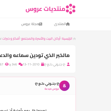
منتديات عروس
المنتدى
مجلة عروس
الرئيسية
أركان البيت والأسرة والمجتمع
أفكار و خبرات
م
مالخبر الذي تودين سماعه والدعا
ღ جنـوني دلـع ღ
13-11-2010
346 رد
42,267 مشاهدة
ღ جنـوني دلـع ღ
&
عروس مبدعة
نصحوا كل يوم بأمنية أن نسمع خب