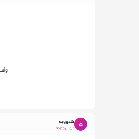
وأسأ
هدوويه
ه
عروس جديدة