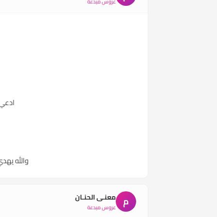
عروس مبدعة
ادعي 
والله يهدي
معنـى الحنـان
م
عروس مبدعة