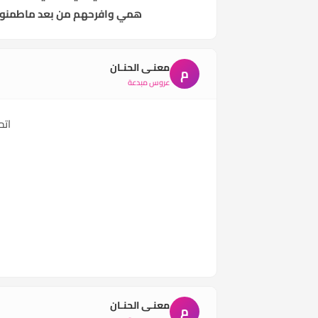
همي وافرحهم من بعد ماطمنوا عل
معنـى الحنـان
م
عروس مبدعة
اتم
معنـى الحنـان
م