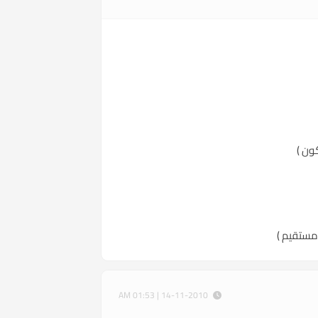
ون )
 مستقيم )
14-11-2010 | 01:53 AM