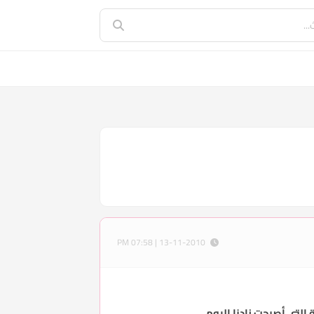
13-11-2010 | 07:58 PM
 التي أصبحت زادنا اليومي.....