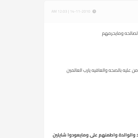
14-11-2010 | 12:03 AM
ة الصالحه ومايحرمهم
ن عليه بالصحه والعافيه يارب العالمين
الد والوالدة واطمنهم علي ومايعودوا شايلين