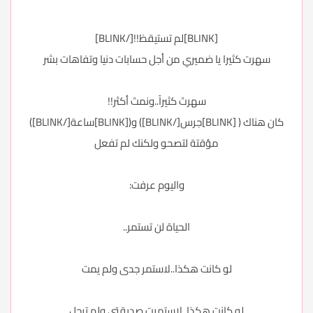
[BLINK]لم تستيقظ!![/BLINK]
سهرت كثيرا يا ضميري من أجل حسابات دنيا وتفاهات بشر
سهرتَ كثيراً..ونمتَ أكثر!!
كان هناك ( [BLINK]جرس[/BLINK]) و([BLINK]ساعة[/BLINK])
مؤقتة لتصحو ولكنك لم تفعل
واليوم عرفت:
الحياة لن تستمر..
لو كانت هكذا..لاستمر جدى ولم يمت
لو كانت هكذا..لاستمرت صديقتي ولم ترحل