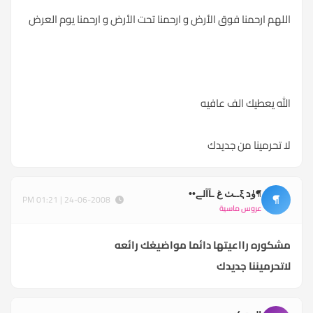
اللهم ارحمنا فوق الأرض و ارحمنا تحت الأرض و ارحمنا يوم العرض
الله يعطيك الف عافيه
لا تحرمينا من جديدك
¶ۈد ξــٺ ﻍ ـآآلے••
¶
24-06-2008 | 01:21 PM
عروس ماسية
مشكوره رااعيتها دائما مواضيغك رائعه
لاتحرميننا جديدك