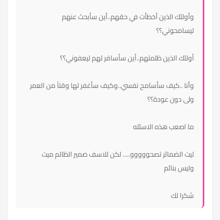
وأولئك الذين أخطأت في حقهم..أين سأبحث عنهم
ليسامحوني؟؟
أولئك الذين ظلمتهم..أين سأسافر لهم ليعفوني؟؟
وأنا ..كيف سأسامح نفسي..وكيف سأغفر لها وقتاً من العمر
ولى دون عودة؟؟
ما اصعب هذه الاسئله
ليت الضمائر تصحووووو..... لكن للاسف ضمير الظالم ميت
وليس بنائم
شكرا لك