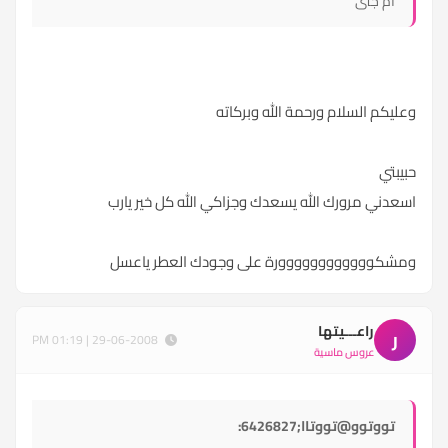
ام جنى
وعليكم السلام ورحمة الله وبركاته
حبيبتي
اسعدني مرورك الله يسعدك وجزاكي الله كل خير يارب
ومشكوووووووووووورة على وجودك العطر ياعسل
راعـــيتها
ر
29-06-2008 | 01:19 PM
عروس ماسية
تووتوو@تووتاا;6426827: