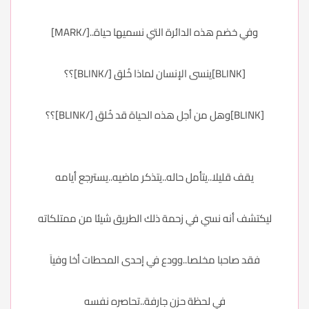
وفي خضم هذه الدائرة التي نسميها حياة..[/MARK]
[BLINK]ينسى الإنسان لماذا خُلق [/BLINK]؟؟
[BLINK]وهل من أجل هذه الحياة قد خُلق [/BLINK]؟؟
يقف قليلا..يتأمل حاله..يتذكر ماضيه..يسترجع أيامه
ليكتشف أنه نسي في زحمة ذلك الطريق شيئا من ممتلكاته
فقد صاحبا مخلصا..وودع في إحدى المحطات أخا وفياَ
في لحظة حزن جارفة..تحاصره نفسه