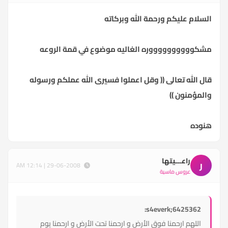
السلام عليكم ورحمة الله وبركاته
مشكووووووووووره الغاليه موضوع في قمة الروعه
قال الله تعالى (( وقل اعملوا فسيرى الله عملكم ورسوله
والمؤمنون ))
هنوده
راعـــيتها
ر
29-06-2008 | 12:14 AM
عروس ماسية
s4everk;6425362:
اللهم ارحمنا فوق الأرض و ارحمنا تحت الأرض و ارحمنا يوم