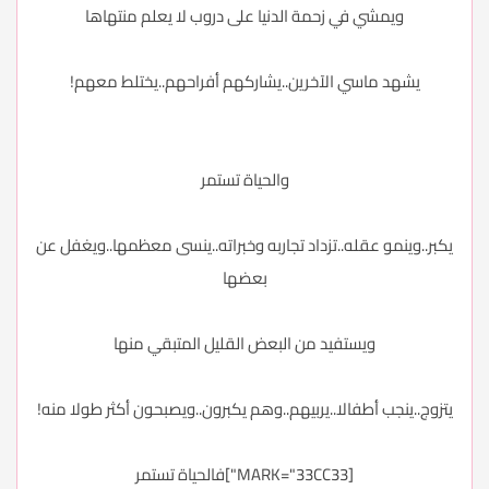
ويمشي في زحمة الدنيا على دروب لا يعلم منتهاها
يشهد ماسي الآخرين..يشاركهم أفراحهم..يختلط معهم!
والحياة تستمر
يكبر..وينمو عقله..تزداد تجاربه وخبراته..ينسى معظمها..ويغفل عن
بعضها
ويستفيد من البعض القليل المتبقي منها
يتزوج..ينجب أطفالا..يربيهم..وهم يكبرون..ويصبحون أكثر طولا منه!
[MARK="33CC33"]فالحياة تستمر