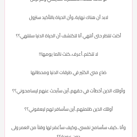
لابد أن هناك نهاية..وأن الحياة بالتأكيد ستزول
أكنتَ تنتظر حتى أنتهي أنا لتكتشف أن الحياة الدنيا ستنتهي؟؟
لا تتكلم..أعرف..كنتَ نائما يومها!!
ضاع مني الكثير في طرقات الدنيا ومحطاتها
وأولئك الذين أخطأت في حقهم..أين سأبحث عنهم ليسامحوني؟؟
أولئك الذين ظلمتهم..أين سأسافر لهم ليعفوني؟؟
وأنا ..كيف سأسامح نفسي..وكيف سأغفر لها وقتاً من العمر ولى
دون عودة؟؟