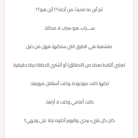
ثم أين ما ضحيتُ من أجله؟؟ أين هو؟؟
ســـراب..هو سراب لا محالة..
متشعبة هي الطرق التي سلكتها..فهل من دليل
لعلني ألتقط بعضا من (الدقائق) أو أشتري (لحظة) حياة حقيقية
لكنها كانت موجودة..وكنت أستثقل مرورها..
كانت أمامي وكنت لا أراها..
كان كل شيء بيدي..واليوم أحثوه ترابا على وجهي!!