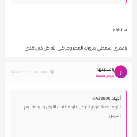
هلااابك
ياعمري اسعدني مرورك العطر وجزاكي الله كل خير ياقلبي
راعـــيتها
ر
29-06-2008 | 01:33 PM
عروس ماسية
أجياد;6428900:
اللهم ارحمنا فوق الأرض و ارحمنا تحت الأرض و ارحمنا يوم
العرض