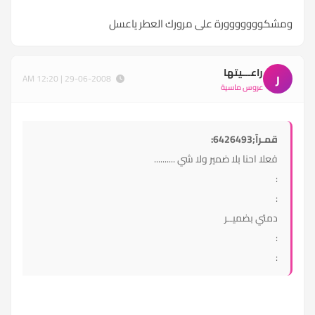
ومشكووووووورة على مرورك العطر ياعسل
راعـــيتها
ر
29-06-2008 | 12:20 AM
عروس ماسية
قمـرآ;6426493:
فعلا احنا بلا ضمير ولا شي ..........
:
:
دمتي بضميــر
:
: