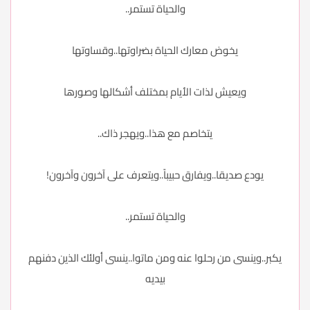
والحياة تستمر..
يخوض معارك الحياة بضراوتها..وقساوتها
ويعيش لذات الأيام بمختلف أشكالها وصورها
يتخاصم مع هذا..ويهجر ذاك..
يودع صديقا..ويفارق حبيباً..ويتعرف على آخرون وآخرون!
والحياة تستمر..
يكبر..وينسى من رحلوا عنه ومن ماتوا..ينسى أولئك الذين دفنهم
بيديه