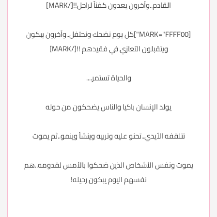
القادم..وآخرون يعدون كفناً لراحل!![/MARK]
[MARK="FFFF00"]كل يوم نضحك ونحتفل..وآخرون يبكون
ويتقبلون التعازي في فقيدهم !![/MARK]
والحياة تستمر....
يولد الإنسان باكيا والناس يضحكون من حوله
تتلقفه الأيدي..تحنو عليه وتربيه وينشأ وينمو..ثم يموت
يموت ونفس الأشخاص الذين ضحكوا بالأمس لقدومه..هم
نفسهم اليوم يبكون رحيله!