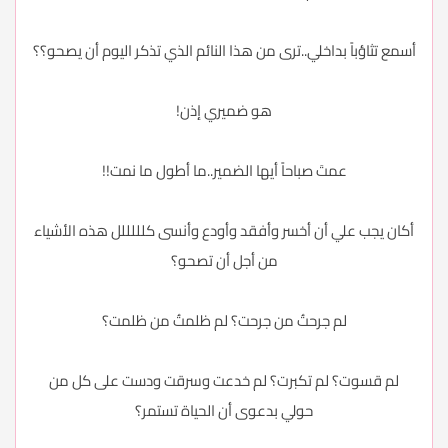
أسمع تثاؤباً بداخلي..ترى من هذا النائم الذي تذكر اليوم أن يصحو؟؟
هو ضميري إذن!
عمتَ صباحاً أيها الضمير..ما أطول ما نمت!!
أكان يجب علي أن أخسر وأفقد وأودع وأنسى كلللللل هذه الأشياء
من أجل أن تصحو؟
لم جرحتُ من جرحت؟ لم ظلمتُ من ظلمت؟
لم قسوت؟ لم تكبرت؟ لم خدعت وسرقت ودست على كل من
حولي بدعوى أن الحياة تستمر؟