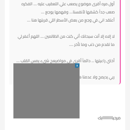
أول مره أقرى موضوع يصعب علي التعقيب عليه .... الفكره
صعب جداً كشفها لأنفسنا.... وفهمها يوجع ....
أعتقد اني في وجع من بعض الأسطر اللي قريتها هنا ....
لا إلاه إلا أنت سبحانك أني كنت من الظالمين .... اللهم أغفر لي
ما تقدم من ذنب وما تأخر .....
أختي راعيتها ... دائماً أقرى في مواضيعج شيء يمس القلب ....
X
ربي يديمج ولا عدمنا هالمواضيع ....
مرحبااااااااابك