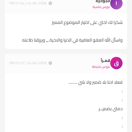
الجوكره
ا
24-06-2008 | 01:54 PM
عروس ماسية
شكرا لك اختي على اختيار الموضوع المميز
واسأل الله العفو العافية في الدنيا والاخرة ,,, ويرزقنا طاعته
قمـرآ
ق
24-06-2008 | 02:27 PM
عروس نشيطة
فعلا احنا بلا ضمير ولا شي ..........
:
:
دمتي بضميــر
:
: