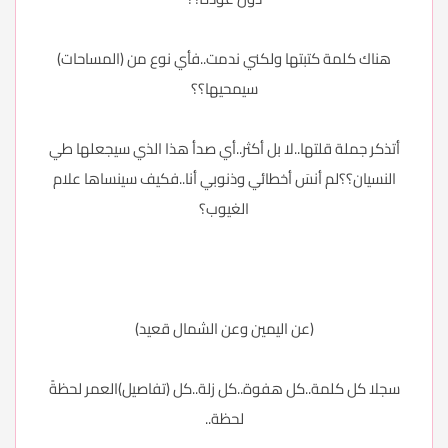
هناك كلمة كتبتها ولكني ندمت..فأي نوع من (المساحات)
سيمحيها؟؟
أتذكر جملة قلتها..لا بل أكثر..أي صدأ هذا الذي سيجعلها طي
النسيان؟؟لم أنسَ أخطائي وذنوبي أنا..فكيف سينساها علام
الغيوب؟
(عن اليمين وعن الشمال قعيد)
سجلا كل كلمة..كل هفوة..كل زلة..كل (تفاصيل)العمر لحظةً
لحظة..