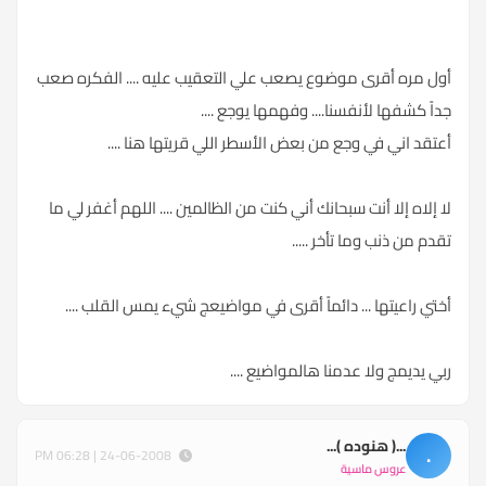
أول مره أقرى موضوع يصعب علي التعقيب عليه .... الفكره صعب
جداً كشفها لأنفسنا.... وفهمها يوجع ....
أعتقد اني في وجع من بعض الأسطر اللي قريتها هنا ....
لا إلاه إلا أنت سبحانك أني كنت من الظالمين .... اللهم أغفر لي ما
تقدم من ذنب وما تأخر .....
أختي راعيتها ... دائماً أقرى في مواضيعج شيء يمس القلب ....
ربي يديمج ولا عدمنا هالمواضيع ....
...( هنوده )...
.
24-06-2008 | 06:28 PM
عروس ماسية