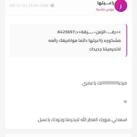
راعـــيتها
ر
29-06-2008 | 12:16 AM
عروس ماسية
>>رفـــ~الزمن~ــــيقة<<;6425697:
مشكوره رااعيتها دائما مواضيغك رائعه
لاتحرميننا جديدك
مرحباااااااااااااابك ياعمري
:o
اسعدني مرورك العطر الله لايحرمنا وجودك ياعسل