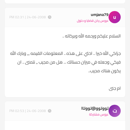
umjana79
u
24-06-2008 | 02:31 PM
عروس ركن قضايا و حلول
السلام عليكم ورحمه الله وبركاته ..
جزاكي الله خيرا .. اختي على هذه .. المعلومات القيمه ,,, وبارك الله
فيكي وجعله في ميزان حسناتك ... هل من مجيب ,, نتمنى .. ان
يكون هناك مجيب..
ام جنى
تووتوو@تووتاا
ت
24-06-2008 | 02:53 PM
عروس مشاركة