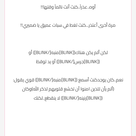
أوه..عذراً..كنتَ أنتَ نائماً وقتها!!
مرة أخرى أعتذر...كنتَ تغط في سبات عميق يا ضميري!!
لكن ألم يكن هناك([BLINK]منبه[/BLINK]) أو
([BLINK]جرس[/BLINK]) أو يد توقظ
نعم..كان يوجدكنتَ أسمع ([BLINK]منبه[/BLINK]) قوي يقول:
(ألم يأن للذين امنوا أن تخشع قلوبهم لذكر الله)وكان
([BLINK]رنينه[/BLINK]) لا ينقطع..لكنك