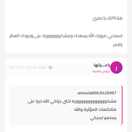
هلااااابك ياعمري
اسعدني مرورك الله يسعدك ومشكوووووورة على وجودك العطر
ياقمر
راعـــيتها
ر
29-06-2008 | 01:21 PM
عروس ماسية
amoula000;6426997:
مشكووووووووووووورة اختي جزاكي الله خيرا على
هالكلمات المؤثرة والله
يسلمو ايديكي