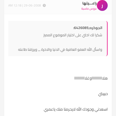
راعـــيتها
ر
29-06-2008 | 12:18 AM
عروس ماسية
الجوكره;6426085:
شكرا لك اختي على اختيار الموضوع المميز
واسأل الله العفو العافية في الدنيا والاخرة ,,, ويرزقنا طاعته
هلاااااااااااوغلااااااااااا
حبيبتي
اسعدني وجودك الله لايحرمنا منك ياعمري