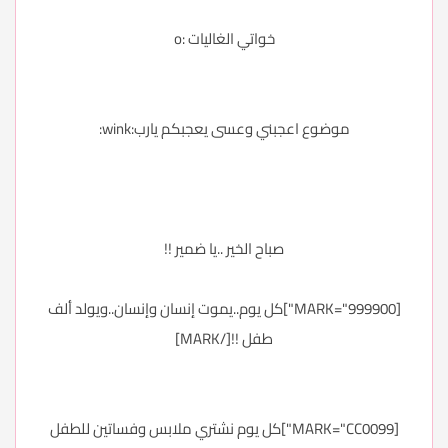
خواتي الغاليات :o
موضوع اعجبني وعسى يعجبكم يارب:wink:
صباح الخير ..يا ضمير !!
[MARK="999900"]كل يوم..يموت إنسان وإنسان..ويولد ألف
طفل !![/MARK]
[MARK="CC0099"]كل يوم نشتري ملابس وفساتين للطفل