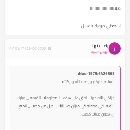
هلاااااااااااااااااااااا
اسعدني مرورك ياعسل
راعـــيتها
ر
29-06-2008 | 01:17 PM
عروس ماسية
Noor1979;6426563:
السلام عليكم ورحمه الله وبركاته ..
جزاكي الله خيرا .. اختي على هذه .. المعلومات القيمه ,,, وبارك
الله فيكي وجعله في ميزان حسناتك ... هل من مجيب ,, نتمنى ..
ان يكون هناك مجيب..