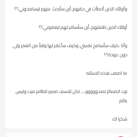
وأولئك الذين أخطأت في حقهم..أين سأبحث عنهم ليسامحوني؟؟
أولئك الذين ظلمتهم..أين سأسافر لهم ليعفوني؟؟
وأنا ..كيف سأسامح نفسي..وكيف سأغفر لها وقتاً من العمر ولى
دون عودة؟؟
ما اصعب هذه الاسئله
ليت الضمائر تصحووووو..... لكن للاسف ضمير الظالم ميت وليس
بنائم
شكرا لك