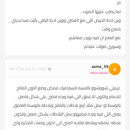
الا
لما يضرب عليها الضوء ..
وين احط الابيض اللي مع الفضي ووين احط الباقي ياليت تساعديني
باسرع وقت
مع العلم ان فيه بوردر معاهم..
وسوري طولت عليكم
asma_59
a
04-07-2008 | 11:50 AM
مشرفة سابقة
عزيزتي شووشوو بالنسبه للسيراميك ممكن وضع اللون الفاتح
للحمام واللون الاغمق اللي فيه ورده فضي علي شكل فاصل
بالوسط او عمل مثلا اربع بلاطات يالفاتح وبلاطه بالوسط الغامق
يعني اللي فيه ورده فضيهاوعمل البلاطات بشكل معين وتكون
بلاطه غامقه وبلاطه فاتحه اتمني اني اكون وصلت الفكره واي