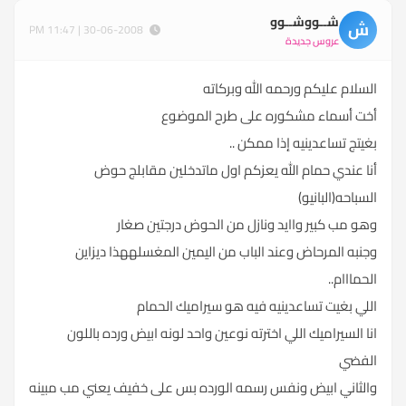
شــووشــوو
ش
30-06-2008 | 11:47 PM
عروس جديدة
السلام عليكم ورحمه الله وبركاته
أخت أسماء مشكوره على طرح الموضوع
بغيتج تساعدينيه إذا ممكن ..
أنا عندي حمام الله يعزكم اول ماتدخلين مقابلج حوض
السباحه(البانيو)
وهو مب كبير واايد ونازل من الحوض درجتين صغار
وجنبه المرحاض وعند الباب من اليمين المغسلههذا ديزاين
الحمااام..
اللي بغيت تساعدينيه فيه هو سيراميك الحمام
انا السيراميك اللي اخترته نوعين واحد لونه ابيض ورده باللون
الفضي
والثاني ابيض ونفس رسمه الورده بس على خفيف يعني مب مبينه