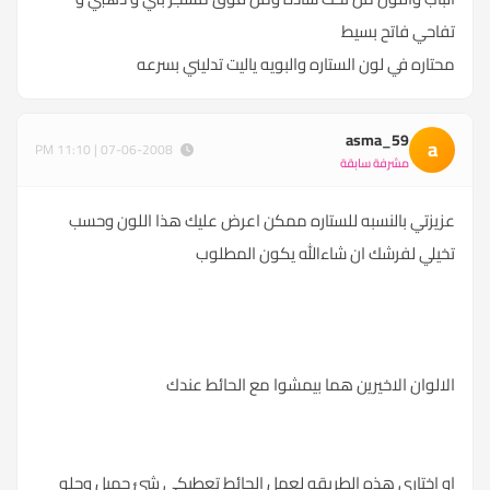
تفاحي فاتح بسيط
محتاره في لون الستاره والبويه ياليت تدليني بسرعه
asma_59
a
07-06-2008 | 11:10 PM
مشرفة سابقة
عزيزتي بالنسبه للستاره ممكن اعرض عليك هذا اللون وحسب
تخيلي لفرشك ان شاءالله يكون المطلوب
الالوان الاخيرين هما بيمشوا مع الحائط عندك
او اختاري هذه الطريقه لعمل الحائط تعطيكي شئ جميل وحلو