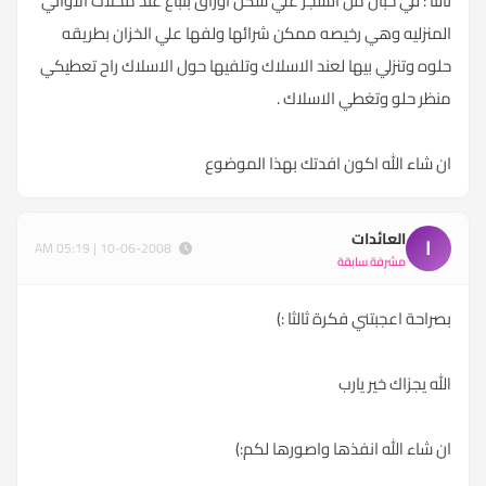
ثالثا : في حبال من الشجر علي شكل اوراق بتباع عند محلات الاواني
المنزليه وهي رخيصه ممكن شرائها ولفها علي الخزان بطريقه
حلوه وتنزلي بيها لعند الاسلاك وتلفيها حول الاسلاك راح تعطيكي
منظر حلو وتغطي الاسلاك .
ان شاء الله اكون افدتك بهذا الموضوع
العائدات
ا
10-06-2008 | 05:19 AM
مشرفة سابقة
بصراحة اعجبتني فكرة ثالثا :)
الله يجزاك خير يارب
ان شاء الله انفذها واصورها لكم:)