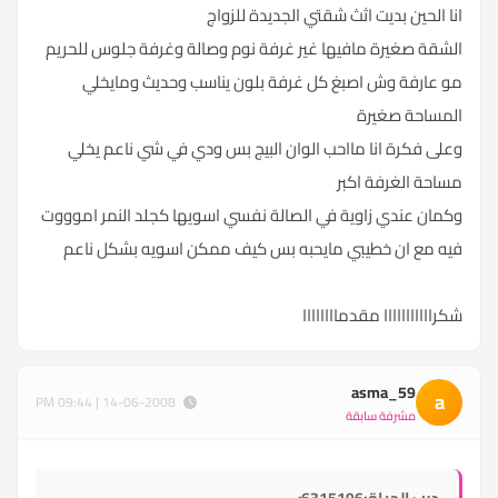
انا الحين بديت اثث شقتي الجديدة للزواج
الشقة صغيرة مافيها غير غرفة نوم وصالة وغرفة جلوس للحريم
مو عارفة وش اصبغ كل غرفة بلون يناسب وحديث ومايخلي
المساحة صغيرة
وعلى فكرة انا مااحب الوان البيج بس ودي في شي ناعم يخلي
مساحة الغرفة اكبر
وكمان عندي زاوية في الصالة نفسي اسويها كجلد النمر اموووت
فيه مع ان خطيبي مايحبه بس كيف ممكن اسويه بشكل ناعم
شكرااااااااااا مقدماااااااا
asma_59
a
14-06-2008 | 09:44 PM
مشرفة سابقة