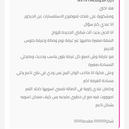
درب الحياة;6315196:
هلا اختي
ومشكورة على فتحك لموضوع الاستفسارات عن الديكور
انا عندي كم سؤال
انا الحين بديت اثث شقتي الجديدة للزواج
الشقة صغيرة مافيها غير غرفة نوم وصالة وغرفة جلوس
للحريم
مو عارفة وش اصبغ كل غرفة بلون يناسب وحديث ومايخلي
المساحة صغيرة
وعلى فكرة انا مااحب الوان البيج بس ودي في شي ناعم يخلي
مساحة الغرفة اكبر
وكمان عندي زاوية في الصالة نفسي اسويها كجلد النمر
اموووت فيه مع ان خطيبي مايحبه بس كيف ممكن اسويه
بشكل ناعم
شكرااااااااااا مقدماااااااا