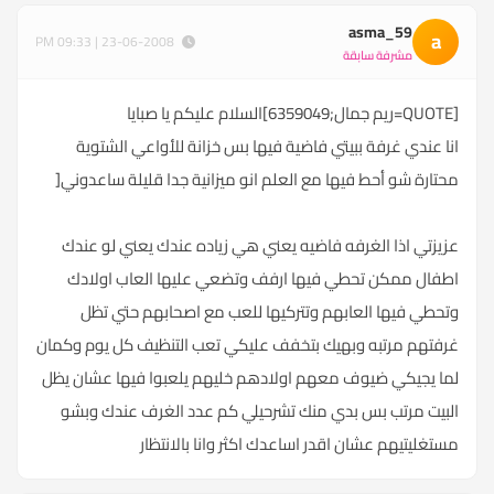
asma_59
a
23-06-2008 | 09:33 PM
مشرفة سابقة
[QUOTE=ريم جمال;6359049]السلام عليكم يا صبايا
انا عندي غرفة ببيتي فاضية فيها بس خزانة للأواعي الشتوية
محتارة شو أحط فيها مع العلم انو ميزانية جدا قليلة ساعدوني[
عزيزتي اذا الغرفه فاضيه يعني هي زياده عندك يعني لو عندك
اطفال ممكن تحطي فيها ارفف وتضعي عليها العاب اولادك
وتحطي فيها العابهم وتتركيها للعب مع اصحابهم حتي تظل
غرفتهم مرتبه وبهيك بتخفف عليكي تعب التنظيف كل يوم وكمان
لما يجيكي ضيوف معهم اولادهم خليهم يلعبوا فيها عشان يظل
البيت مرتب بس بدي منك تشرحيلي كم عدد الغرف عندك وبشو
مستغليتيهم عشان اقدر اساعدك اكثر وانا بالانتظار