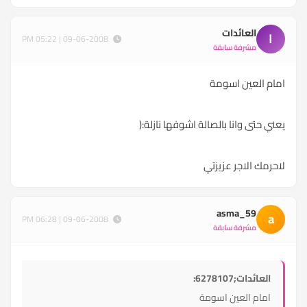
العائدات
ا
09-06-2008 | 05:22 PM
مشرفة سابقة
امام العين اسومة
يعني حتى وانا بالصالة اشوفها نازلة:(
لاحرمك الاجر عزيزتي
asma_59
a
09-06-2008 | 06:28 PM
مشرفة سابقة
العائدات;6278107:
امام العين اسومة