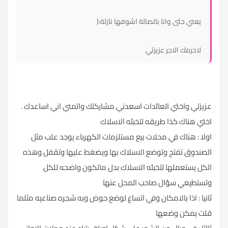
يعني حتى وانا بالصالة اشوفها نازلة:(
لاحرمك الاجر عزيزتي
عزيزتي واختي العائدات اسعدني مشاركتك واتمني اني اساعدك .
اختي هناك كذا طريقه لتخبئه الاسلاك
اولا : هناك في محلات بيع مستلزمات الكهرباء يوجد علب مثل
الصندوق تفتح وتوضع الاسلاك بها ويضغط عليها وتقفل وهذه
الكل يستعملها لتخبئه الاسلاك بدل ماتكون واضحه للكل
وتستطيعي سؤال صاحب المحل عنها
ثانيا : اذا بالامكان وفي اتساع لوضع حوض وبه شجره صناعيه مثلما
قلت يمكن وضعها