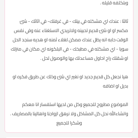
وبتكلفه قليله .
ثالثا : عندك اي مشكله في بيتك - في غرفتك- في اثاثك - شئ
مكسر او او شئ قديم تحبينه ولاتريدي الاستغناء عنه وفي نفس
الوقت حابه انه يظل عندك ممكن لغلاء ثمنه او هديه سنجد الحل
سويا - اي مشكله في مطبخك - في البلكونه اي مكان في منزلك
او شقتك راح احاول مساعدتك بها والوصول لحل .
هيا نجعل كل قديم جديد او نغير اي شئ وذلك عن طريق فكره او
بديل او اضافه
الموضوع مطروح للجميع وكل من لديها استفسار انا معكم
وانشاءالله نحل كل المشاكل ولا نرهق ازواجنا واهالينا بالمصاريف .
وشكرا للجميع