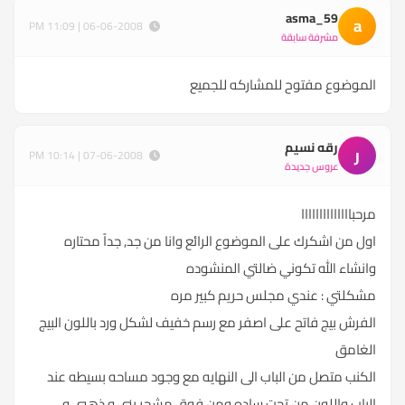
asma_59
a
06-06-2008 | 11:09 PM
مشرفة سابقة
الموضوع مفتوح للمشاركه للجميع
رقه نسيم
ر
07-06-2008 | 10:14 PM
عروس جديدة
مرحباااااااااااااا
اول من اشكرك على الموضوع الرائع وانا من جد, جداً محتاره
وانشاء الله تكوني ضالتي المنشوده
مشكلتي : عندي مجلس حريم كبير مره
الفرش بيج فاتح على اصفر مع رسم خفيف لشكل ورد باللون البيج
الغامق
الكنب متصل من الباب الى النهايه مع وجود مساحه بسيطه عند
الباب واللون من تحت ساده ومن فوق مشجر بني و ذهبي و