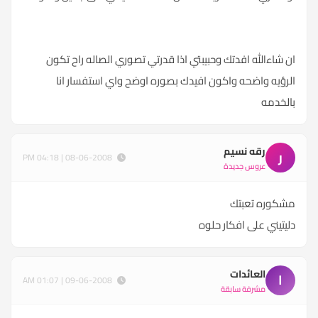
ان شاءالله افدتك وحبيبتي اذا قدرتي تصوري الصاله راح تكون
الرؤيه واضحه واكون افيدك بصوره اوضح واي استفسار انا
بالخدمه
رقه نسيم
ر
08-06-2008 | 04:18 PM
عروس جديدة
مشكوره تعبتك
دليتيني على افكار حلوه
العائدات
ا
09-06-2008 | 01:07 AM
مشرفة سابقة