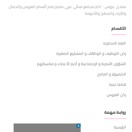
منتدى عروس - اكبر مجتمع نسائي عربي متميز يضم أقسام العروس والجمال
والأزياء والمطبخ والأمومة
الأقسام
اللغه الانجليزيه
ركن التوظيف و الوظائف و المشاريع الصغيرة
الشؤون الأسرية و الإجتماعية و أخبار الأعضاء و مناسباتهم
الكمبيوتر و البرامج
قضايا دينية
ركن العروس
روابط مهمة
X
الرئيسية