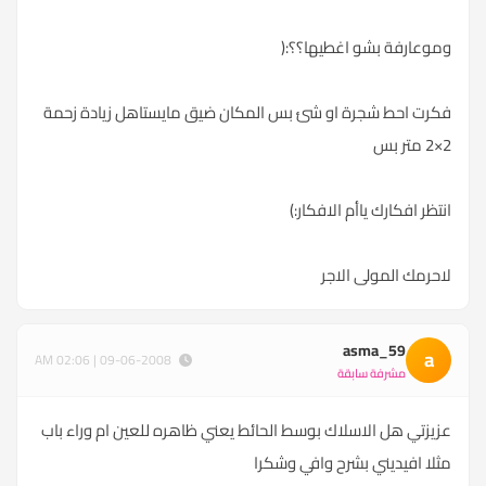
وموعارفة بشو اغطيها؟؟:(
فكرت احط شجرة او شئ بس المكان ضيق مايستاهل زيادة زحمة
2×2 متر بس
انتظر افكارك ياأم الافكار:)
لاحرمك المولى الاجر
asma_59
a
09-06-2008 | 02:06 AM
مشرفة سابقة
عزيزتي هل الاسلاك بوسط الحائط يعني ظاهره للعين ام وراء باب
مثلا افيديني بشرح وافي وشكرا