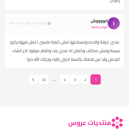
[/url]
انووووش
ا
05-07-2008 | 01:44 PM
عروس فضية
عندى غرفة واحده ومساحتها مش كبيرة نفسى اعمل فيهاديكور
بسيط ومش مكلف وكمان انا عندى بنت وانتظر مولود اخر انشاء
الرحمن ولد من فضلك يااسما ادينى رائيك وجزاك الله خيرا
32
...
4
3
2
1
منتديات عروس