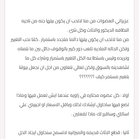
عزيزاتي العضوات من منا لاتحب ان يكون بيتها جنه من ناحيه
النظافه الديكور والاثاث وكل شئ .
من منا لاتحب ان يكون بيتها دائما متجدد باستمرار . كلنا نحب التغيير
ولكن الحاله الماديه تلعب دور كبير بالوقوف حائل بين ما نتمناه
ونريده وليس باستطاعه الكل التغيير باستمرار وشراء كل ما
تشاهدينه بالسوق ولكن تعالي نتعاون من اجل ان نجعل بيوتنا
بتغببر مستمر كيف ؟؟؟؟؟؟؟
اولا : كل عضوه محتاره في زاويه عندها ايش تعمل فيها وماذا
تضع فيها ساحاول ارشادك لذلك وباقل الاسعار او اجيبيني علي
اسالتي وساقرر لك ماذا تفعلين .
ثانيا : قطع الاثاث قديمه والميزانيه لاتسمح سنحاول ايجاد الحل