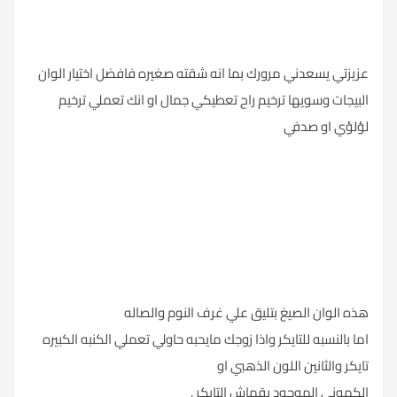
عزيزتي يسعدني مرورك بما انه شقته صغيره فافضل اختيار الوان
البيجات وسويها ترخيم راح تعطيكي جمال او انك تعملي ترخيم
لؤلؤي او صدفي
هذه الوان الصيغ بتليق علي غرف النوم والصاله
اما بالنسبه للتايكر واذا زوجك مايحبه حاولي تعملي الكنبه الكبيره
تايكر والثانين اللون الذهبي او
الكموني الموجود بقماش التايكر .