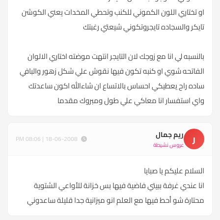
او تختاري اللون الكموني للكنب وتحطي المخدات يعني الكوشن
تايكر والسجاده تايجروتكوني شيعتي رغبتك
بالنسبه لي انا مع زوجك لان التايجر انتهت موضته اختاري الالوان
الفاتحه شوي او كنبه تكون فيها نقوش علي شكل زهور والبافي
ساده راح يعطيكي احساس بالاتساع ان شاءالله اكون ساعدتك
واي استفسار انا معاكي علي طول ومبروك مقدما
ريم جمال
ر
18-06-2008 | 08:06 PM
عروس نشيطة
السلام عليكم يا صبايا
انا عندي غرفة ببيتي فاضية فيها بس خزانة للأواعي الشتوية
محتارة شو أحط فيها مع العلم انو ميزانية جدا قليلة ساعدوني