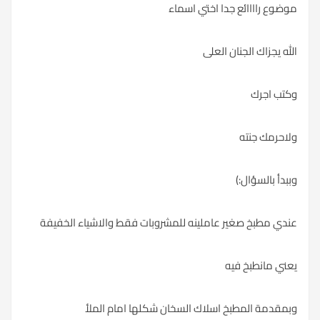
موضوع راااائع جدا اختي اسماء
الله يجزاك الجنان العلى
وكتب اجرك
ولاحرمك جنته
وببدأ بالسؤال:)
عندي مطبخ صغير عاملينه للمشروبات فقط والاشياء الخفيفة
يعني مانطبخ فيه
وبمقدمة المطبخ اسلاك السخان شكلها امام الملأ