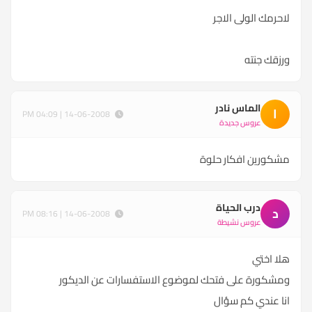
لاحرمك الولى الاجر
ورزقك جنته
الماس نادر
ا
14-06-2008 | 04:09 PM
عروس جديدة
مشكورين افكار حلوة
درب الحياة
د
14-06-2008 | 08:16 PM
عروس نشيطة
هلا اختي
ومشكورة على فتحك لموضوع الاستفسارات عن الديكور
انا عندي كم سؤال