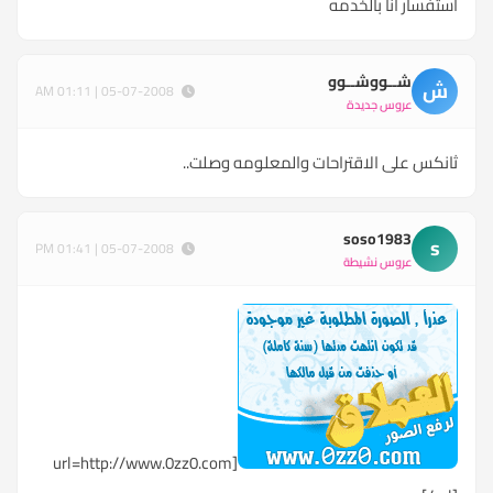
استفسار انا بالخدمه
شــووشــوو
ش
05-07-2008 | 01:11 AM
عروس جديدة
ثانكس على الاقتراحات والمعلومه وصلت..
soso1983
s
05-07-2008 | 01:41 PM
عروس نشيطة
url=http://www.0zz0.com]