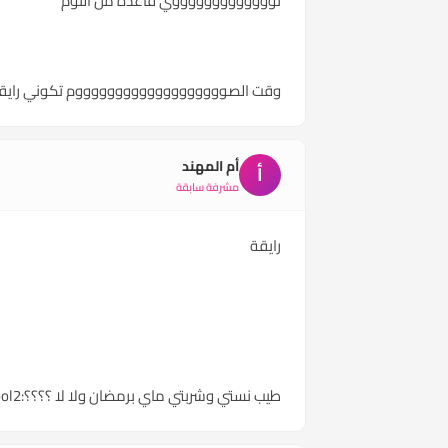
توووووووووووووي قاعده من النوم
وقت الصوووووووووووووووووووم تكوني رايقه
أم المهند
أ
مشرفة سابقة
رايقة
طيب نستي وشربتي ماي برمضان ولا لا ؟؟؟؟:cool2::cool2: