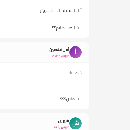
أنا جالسة قدام الكمبيوتر
انت الحين صايم؟؟
أم_ غقصين
أ
عروس جديدة
شو رايك
انت ملان؟؟؟
شيرين
ش
عروس رائعة