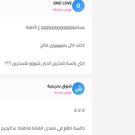
ONE LOVE
O
عروس مشرقة
يسلموووووووووووووو ع اللعبة
اكلت اكل يمييييييييي فاتج
انتي يالسة تفكرين الحين شووو بتتسحرين ؟؟؟
شوق بحرينية
ش
عروس مبدعة
لا لا لا
جالسة اطلع في منتدى الفنانة فاطمة عدالرحيم