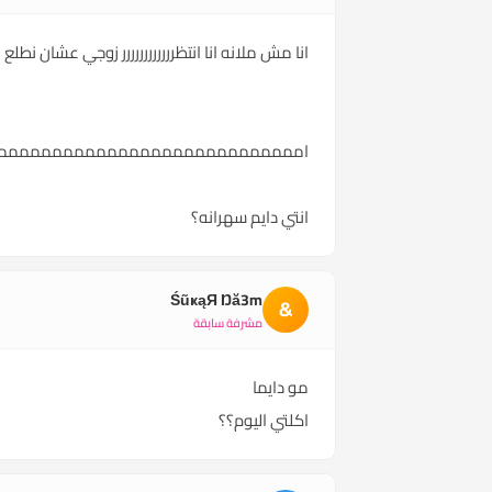
انا مش ملانه انا انتظرررررررررررر زوجي عشان نطلع
امممممممممممممممممممممممممممم
انتي دايم سهرانه؟
ŚũҝąЯ Ŋă3m
&
مشرفة سابقة
مو دايما
اكلتي اليوم؟؟