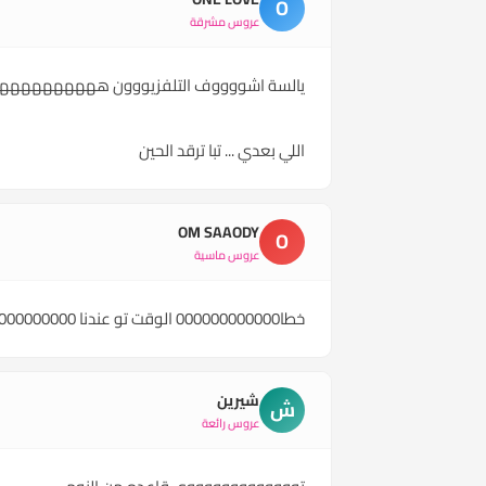
O
عروس مشرقة
يالسة اشووووف التلفزيووون هههههههه
اللي بعدي ... تبا ترقد الحين
OM SAAODY
O
عروس ماسية
خطا000000000000 الوقت تو عندنا 0000000000000 الي بعدي تو قاعده من النوم---------------------
شيرين
ش
عروس رائعة