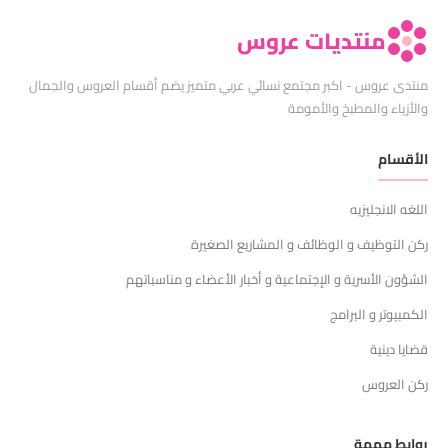
منتديات عروس
منتدى عروس - اكبر مجتمع نسائي عربي متميز يضم أقسام العروس والجمال
والأزياء والمطبخ والأمومة
الأقسام
اللغه الانجليزيه
ركن التوظيف و الوظائف و المشاريع الصغيرة
الشؤون الأسرية و الإجتماعية و أخبار الأعضاء و مناسباتهم
الكمبيوتر و البرامج
قضايا دينية
ركن العروس
روابط مهمة