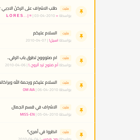
طلب الاشراف على الركنْ الادِبي ؛ 
مثبت
بواسطة
« Ŀ О Я Е Ѕ . . | ≈
| 03-04-2010
السلام عليكم
مثبت
بواسطة
اسيل!
| 07-04-2010
ام صلوووح تطرق باب الرقي..
مثبت
بواسطة
آم صَلوح ترد آلروح..!
| 06-04-2010
السلام عليكم ورحمة الله وبراكاته
مثبت
بواسطة
| 06-04-2010
OM AIA
الاشراف في قسم الجمال
مثبت
بواسطة
| 05-04-2010
MISS-EN
انظروا في أمري؟
مثبت
بواسطة
روح همس
| 04-04-2010