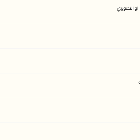
او التصويريْ