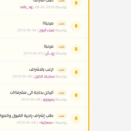
مثبت
بواسطة
| 08-04-2010
sofy_eg
مرحبااا
مثبت
بواسطة
ضياء الروح
| 04-04-2010
مرحباا
مثبت
بواسطة
رٍوٍـــآنٍ
| 03-04-2010
ارغب بالاشراف
مثبت
بواسطة
سندريلا الكون
| 08-04-2010
الركن بحاجة الى مشرفااات
مثبت
بواسطة
رموووو
| 08-04-2010
طلب إشراف راجية القبول والموا
مثبت
بواسطة
~مصراتية~
| 06-04-2010