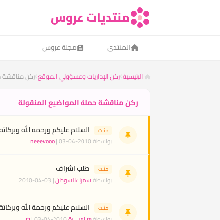
منتديات عروس
المنتدى
مجلة عروس
الرئيسية
ركن الإداريات ومسؤولي الموقع
ركن مناقشة ح
ركن مناقشة حملة المواضيع المنقولة
السلام عليكم ورحمه الله وبركاته
مثبت
بواسطة
| 03-04-2010
neeevooo
طلب اشراف
مثبت
بواسطة
سمراءالسودان
| 03-04-2010
السلام عليكم ورحمة الله وبركاتة
مثبت
بواسطة
ღ اميـــرة ღ
| 03-04-2010