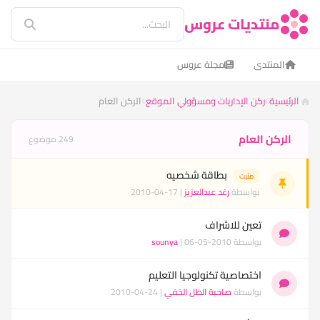
منتديات عروس
المنتدى
مجلة عروس
الرئيسية
ركن الإداريات ومسؤولي الموقع
الركن العام
الركن العام
249 موضوع
بطاقة شخصيه
مثبت
بواسطة
رغد عبدالعزيز
| 17-04-2010
تعين للاشراف
بواسطة
| 06-05-2010
sounya
اختصاصية تكنولوجيا التعليم
بواسطة
صاحبة الظل الخفي
| 24-04-2010