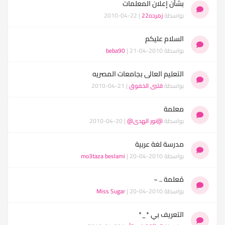
بشأن إعلان المعلمات
بواسطة
زمرده22
| 22-04-2010
السلام عليكم
بواسطة
| 21-04-2010
beba90
التعليم العالى بجامعات المصريه
بواسطة
قلبى الخفوق
| 21-04-2010
معلمة
بواسطة
@نور الهدى@
| 20-04-2010
مدرسة لغة عربية
بواسطة
| 20-04-2010
mo3taza beslami
مُعلمة .. ~
بواسطة
| 20-04-2010
Miss Sugar
التعريف بي *_*