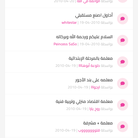
بواسطة
الواثقة في الله
| 20-04-2010
أحاول اصنع مستقبلي
بواسطة
| 19-04-2010
whitestar
السلام عليكم ورحمة الله وبركاته
بواسطة
| 19-04-2010
Peincess SaSo
معلمة بالمرحلة الإبتدائية
بواسطة
دلوعة أبوهاااا
| 19-04-2010
معلمه على بند الأجور
بواسطة
ارجوااا
| 19-04-2010
معلمة اقتصاد منزلي وتربية فنية
بواسطة
روح يارا
| 19-04-2010
معلمة + مشرفة
بواسطة
قلوووووووب
| 19-04-2010